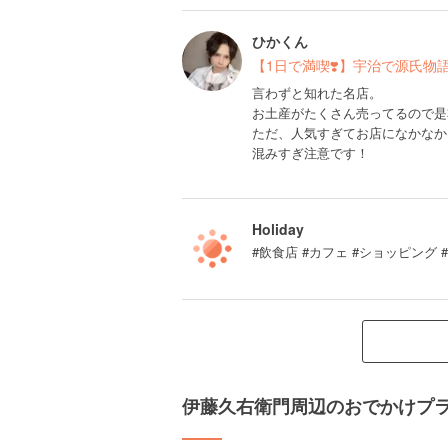
ひかくん
【1日で満喫❣️】宇治で源氏
言わずと知れた名店。
お土産がたくさん売ってるので是
ただ、人気すぎてお店になかなか
混みすぎ注意です！
Holiday
#飲食店 #カフェ #ショッピング 
伊藤久右衛門周辺のおでかけプ