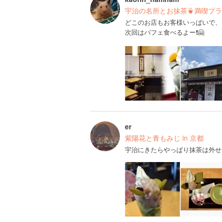
宇治の名所とお抹茶🍵満喫プラン
どこのお店もお客様いっぱいで、
次回はパフェ食べるよー❗️🤗
er
紫陽花と青もみじ in 京都
宇治にきたらやっぱり抹茶は外せ