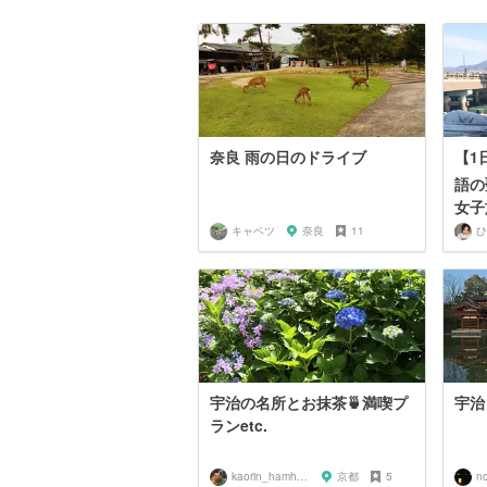
奈良 雨の日のドライブ
【1
語の
女子
キャベツ
奈良
11
ひ
宇治の名所とお抹茶🍵満喫プ
宇治
ランetc.
kaorin_hamham
京都
5
n