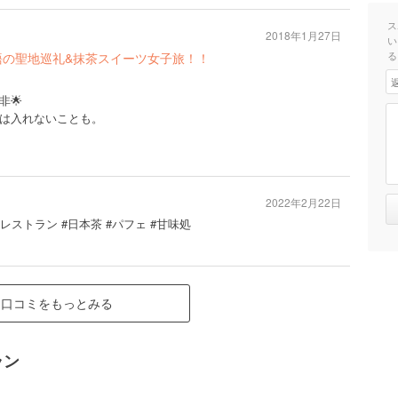
ス
2018年1月27日
い
る
物語の聖地巡礼&抹茶スイーツ女子旅！！
非🌟
は入れないことも。
2022年2月22日
#レストラン #日本茶 #パフェ #甘味処
口コミをもっとみる
ラン