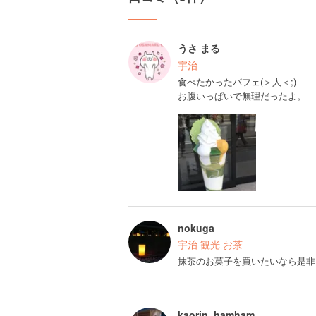
うさ まる
宇治
食べたかったパフェ(＞人＜;)
お腹いっぱいで無理だったよ。
nokuga
宇治 観光 お茶
抹茶のお菓子を買いたいなら是非
kaorin_hamham