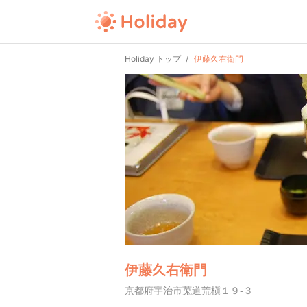
Holiday トップ
伊藤久右衛門
伊藤久右衛門
京都府宇治市莵道荒槇１９-３