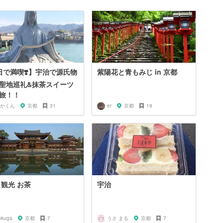
日で満喫❣️】宇治で源氏物
紫陽花と青もみじ in 京都
聖地巡礼&抹茶スイーツ
旅！！
かくん
京都
31
er
京都
19
 観光 お茶
宇治
okuga
京都
7
うさ まる
京都
7