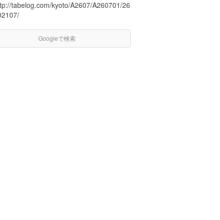
ttp://tabelog.com/kyoto/A2607/A260701/26
02107/
Googleで検索