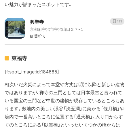
い魅力が詰まったスポットです。
興聖寺
111
京都府宇治市宇治山田２７-１
紅葉狩り
東福寺
[f:spot_image:id:184685]
相次いだ火災によって本堂や方丈は明治以降と新しい建物
ではありますが、禅寺の三門としては日本最古と言われて
いる国宝の三門など中世の建物が現存しているところもあ
ります。敷地内の美しい渓谷「洗玉澗」に架かる「偃月橋」や
境内で一番高いところに位置する「通天橋」、入り口からす
ぐのところにある「臥雲橋」といったいくつかの橋からは