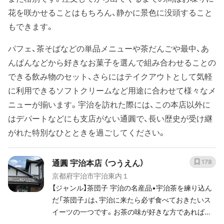
花を咲かせることはもちろん、静かに景色に没頭すること
もできます。
パフェ、茶そばなどの単品メニューや茶だんごや最中、あ
んぱんなどから好きなお菓子を選んで組み合わせることの
できる飲み物のセット、さらにはテイクアウトとして気軽
に利用できるソフトクリームなど用途に合わせて様々なメ
ニューが揃います。宇治を訪れた際には、この本店以外に
はデパートなどにも支店がない通圓で、長い歴史が受け継
がれた特別なひとときを過ごしてください。
通圓 宇治本店 （つうえん）
178
京都府宇治市宇治東内１
【ジャンル】茶団子 宇治の名産品•宇治茶を練り込ん
だ「茶団子」は、宇治に来たら必ず食べておきたいス
イーツの一つです。お茶の味が好きな方であれば美
味しいと感じること間違いありません！甘さと苦さの