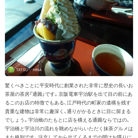
TATSU-.-HINA
驚くべきことに平安時代に創業された非常に歴史の長いお
茶屋の茶房「通圓」です。京阪電車宇治駅を出て目の前にあ
るこのお店の特徴でもある、江戸時代の町家の遺構を残す
貴重な建物は非常に趣深く、通りがかるときに目に留まる
でしょう。宇治橋のたもとに店を構える通圓ならではの、
宇治橋と宇治川の流れを眺めながらいただく抹茶グルメは
また格別です。注文してから出てくるまでの間はお喋りに