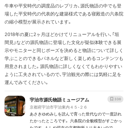
牛車や平安時代の調度品のレプリカ、源氏物語の中でも登
場した平安時代の代表的な建築様式である寝殿造の六条院
の縮小模型が展示されています。
2018年の夏に2ヶ月ほどかけてリニューアルを行い、「垣
間見」などの源氏物語に登場した文化が疑似体験できる展
示やモニターと同じポーズを決めると物語について詳しく
学ぶことのできるパネルなど新しく楽しめるコンテンツも
用意されました。源氏物語に詳しくなくてもわかりやすい
ように工夫されているので、宇治観光の際には気軽に足を
運んでみてください。
宇治市源氏物語ミュージアム
336
京都府宇治市宇治東内４５-２６
あさきゆめみしを読んで育った世代なので一度訪れ
たかったところです。 六条院の全貌模型がすごかっ
たです。もしや現在の京都御所より大きいので