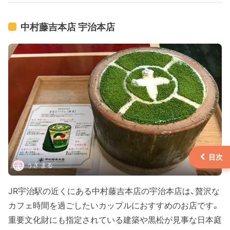
バランスが絶妙であり、もちもちした食感が最高で
す！宇治川を眺めながら食べることもでき、そのシチ
中村藤吉本店 宇治本店
ュエーションで食べる茶団子は格別に美味しいです！
歴史のある老舗で、豊臣秀吉がお茶会の際に水汲み
を頼んだという当時の道具を見ることもできます。
お持ち帰りも可能であり、お土産用に買えば大好評
必至でしょう。
うさ まる
JR宇治駅の近くにある中村藤吉本店の宇治本店は、贅沢な
カフェ時間を過ごしたいカップルにおすすめのお店です。
重要文化財にも指定されている建築や黒松が見事な日本庭