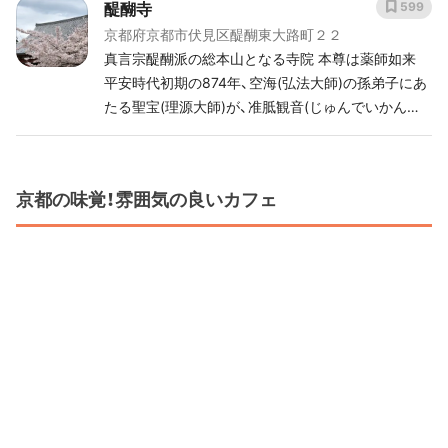
醍醐寺
599
京都府京都市伏見区醍醐東大路町２２
真言宗醍醐派の総本山となる寺院 本尊は薬師如来
平安時代初期の874年、空海(弘法大師)の孫弟子にあ
たる聖宝(理源大師)が、准胝観音(じゅんでいかんの
ん)ならびに如意輪観音(にょいりんかんのん)を笠取
山頂上に迎えて開山。同頂上付近を『醍醐山』と命
名。 多くの修験者の霊場として発展。 後に醍醐天皇
京都の味覚！雰囲気の良いカフェ
が自らの祈願寺とすると共に手厚い庇護を与え様々
な御堂が建立(こんりゅう)され発展したが、応仁の乱
によって荒廃。 しかし安土桃山時代に入り、豊臣秀
吉による醍醐の花見が開催される事になり、復興。
醍醐山(笠取山)に200万坪以上の広大な境内を持ち、
国宝や重要文化財を含む約15万点の寺宝を所蔵