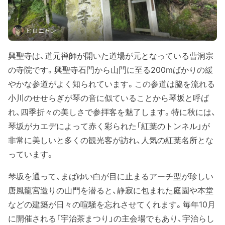
ヒロニャン
興聖寺は、道元禅師が開いた道場が元となっている曹洞宗
の寺院です。興聖寺石門から山門に至る200mばかりの緩
やかな参道がよく知られています。この参道は脇を流れる
小川のせせらぎが琴の音に似ていることから琴坂と呼ば
れ、四季折々の美しさで参拝客を魅了します。特に秋には、
琴坂がカエデによって赤く彩られた「紅葉のトンネル」が
非常に美しいと多くの観光客が訪れ、人気の紅葉名所とな
っています。
琴坂を通って、まばゆい白が目に止まるアーチ型が珍しい
唐風龍宮造りの山門を潜ると、静寂に包まれた庭園や本堂
などの建築が日々の喧騒を忘れさせてくれます。毎年10月
に開催される「宇治茶まつり」の主会場でもあり、宇治らし