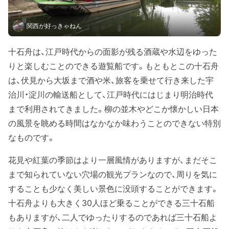
関西が好っきゃねん
十石舟は、江戸時代からの面影が残る酒蔵や水辺をゆった
りと楽しむことのできる遊覧船です。もともとこの十石舟
は、伏見から大坂まで酒や米、旅客を乗せて行き来した宇
治川・淀川の輸送船として、江戸時代にはじまり明治時代
まで利用されてきました。柳の並木やどこか懐かしい日本
の風景を眺める時間はなかなか味わうことのできない特別
なものです。
花見や紅葉の季節はより一層風情がありますが、まだそこ
まで知られていない穴場の観光プランなので、周りを気に
することも少なく美しい景色に没頭することができます。
十石舟よりも大きく30人ほど乗ることができる三十石船
もありますが、二人でゆったりするのであれば三十石船よ