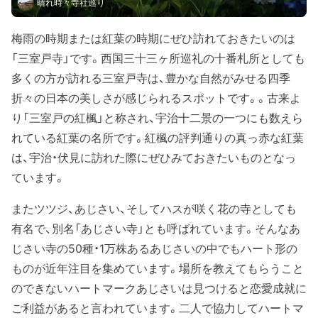
晴れ時々寺社巡り
梅雨の時期または紅葉の時期にぜひ訪れておきたいのは
「三室戸寺」です。西国三十三ヶ所巡礼の十番札所としても
多くの方が訪れる三室戸寺は、豊かな自然がみせる四季
折々の日本の美しさが感じられるスポットです。。古来よ
り「三室戸の紅楓」と称され、宇治十二景の一つにも数えら
れている紅葉の名所です。紅楓の評判通りの真っ赤な紅葉
は、宇治・伏見に訪れた際にぜひみておきたいものとなっ
ています。
またツツジ、あじさい、そしてハスが咲く花の寺としても
有名で、別名「あじさい寺」とも呼ばれています。そんなあ
じさい寺の50種・1万株あるあじさいの中でもハート形の
ものが近年注目を集めています。場所を教えてもらうこと
のできないハートマークあじさいは見つけると恋愛成就に
ご利益があると言われています。二人で協力してハートマ