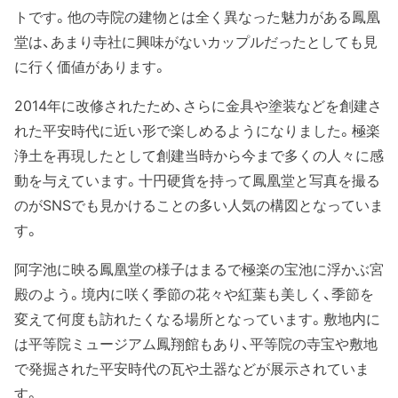
トです。他の寺院の建物とは全く異なった魅力がある鳳凰
堂は、あまり寺社に興味がないカップルだったとしても見
に行く価値があります。
2014年に改修されたため、さらに金具や塗装などを創建さ
れた平安時代に近い形で楽しめるようになりました。極楽
浄土を再現したとして創建当時から今まで多くの人々に感
動を与えています。十円硬貨を持って鳳凰堂と写真を撮る
のがSNSでも見かけることの多い人気の構図となっていま
す。
阿字池に映る鳳凰堂の様子はまるで極楽の宝池に浮かぶ宮
殿のよう。境内に咲く季節の花々や紅葉も美しく、季節を
変えて何度も訪れたくなる場所となっています。敷地内に
は平等院ミュージアム鳳翔館もあり、平等院の寺宝や敷地
で発掘された平安時代の瓦や土器などが展示されていま
す。