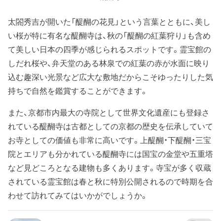
太閤秀吉が開いた「醍醐の花見」という言葉とともに、美し
い桜が特に有名な醍醐寺は、秋の「醍醐の紅葉狩り」も含め
て美しい日本の四季が感じられるスポットです。霊宝館の
しだれ桜や、弁天堂のある林泉での紅葉の赤が水面に映り
込む趣深い光景など広大な敷地だからこそゆったりした気
持ちで自然を鑑賞することができます。
また、京都市内最大の寺院として世界文化遺産にも登録さ
れている醍醐寺は古都としての京都の歴史を伝承していて
お寺としての価値も非常に高いです。上醍醐・下醍醐・三宝
院とエリアも分かれている醍醐寺には国宝の金堂や五重塔
など見どころとなる建物も多くあります。寺宝が多く収蔵
されている霊宝館は春と秋に特別公開されるので時期を合
わせて訪れてみてはいかがでしょうか。