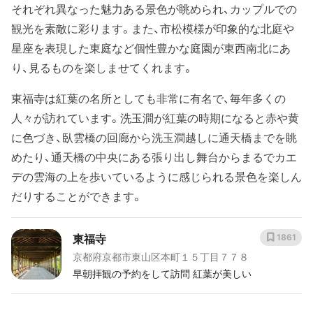
それぞれ異なった魅力ある景色が眺められ、カップルでの
観光を素敵に彩ります。また、市松模様が印象的な北庭や
星座を表現した東庭など個性豊かな庭園が東西南北にあ
り、見るものを楽しませてくれます。
東福寺は紅葉の名所としても非常に有名で、毎年多くの
人々が訪れています。洗玉澗が紅葉の時期になると赤や黄
に色づき、臥雲橋の回廊から洗玉澗越しに通天橋までを眺
めたり、通天橋の中央にある張り出し舞台からまるでカエ
デの雲海の上を歩いているように感じられる景色を楽しん
だりすることができます。
東福寺
1861
京都府京都市東山区本町１５丁目７７８
早朝拝観の予約をして訪問 紅葉が美しい