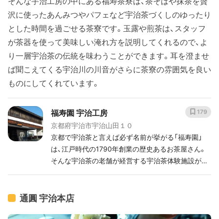
そんな宇治工房の中にある福寿茶寮は、茶そばや抹茶を贅
沢に使ったあんみつやパフェなど宇治茶づくしのゆったり
とした時間を過ごせる茶寮です。玉露や煎茶は、スタッフ
が茶器を使って美味しい淹れ方を説明してくれるので、よ
り一層宇治茶の伝統を味わうことができます。耳を澄ませ
ば聞こえてくる宇治川の川音がさらに茶寮の雰囲気を良い
ものにしてくれています。
福寿園 宇治工房
179
京都府宇治市宇治山田１０
京都で宇治茶と言えば必ず名前が挙がる「福寿園」
は、江戸時代の1790年創業の歴史あるお茶屋さん。
そんな宇治茶の老舗が経営する宇治茶体験施設がコ
コ。 2019年にリニューアルし、お茶やお菓子の販売
はもちろん、お茶の資料館や茶室、茶房なども備わっ
た宇治茶を知り、触れる、味わう体験ができるスポッ
通圓 宇治本店
トです。