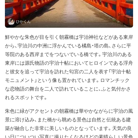
ひかくん
鮮やかな朱色が目を引く朝霧橋は宇治神社などがある東岸
から、宇治川の中洲に浮かんでいる橘島・塔の島、さらに平
等院のある西岸までをつないでいる橋です。宇治川のある
東岸には源氏物語の宇治十帖においてヒロインである浮舟
と彼女を追って宇治を訪れた匂宮の二人を表す「宇治十帖
モニュメント」という像も置かれています。ロマンチック
な恋物語の舞台を二人で訪れていることに、ふと気付かさ
れるスポットです。
朱色に緑がアクセントの朝霧橋は華やかながらに宇治の風
景に溶け込み、また橋から眺める景色は自然と伝統ある建
築が融合した非常に美しいものとなっています。天気の良
い日についつい写真に撮りたくなるほどの素晴らしい景色