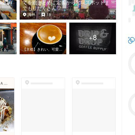
選🗽
てを総まとめ！定番から穴場スポットま
でもりだくさん♡
海外
18
+
8
【①最新版NYガイド🇺🇸🗽🌈】NYの全てを総まとめ！定番から穴場スポットまでもりだくさん♡
【京都】きれい、可愛い、美味しいがいっぱい詰まったおでかけプラン😊❤
ＳＯＢＡＲＡＩファーム
dummyspot
dummyspot