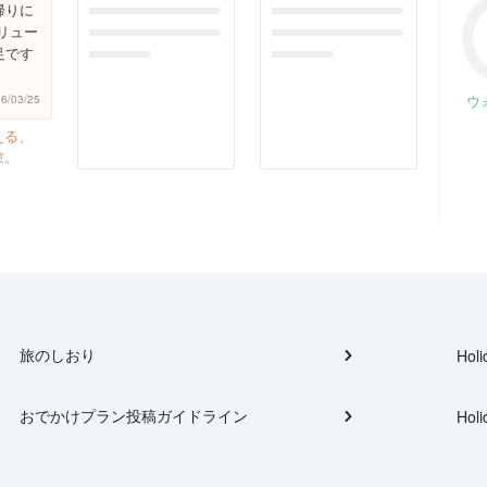
帰りに
dummymessagefor
dummymessagefor
リュー
photoreportplac
photoreportplac
足です
eholder
eholder
ウ
16/03/25
える、
験。
旅のしおり
Holi
おでかけプラン投稿ガイドライン
Holi