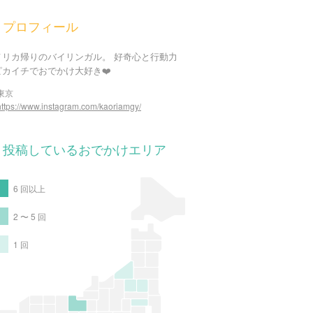
プロフィール
メリカ帰りのバイリンガル。 好奇心と行動力
ピカイチでおでかけ大好き❤️
東京
https://www.instagram.com/kaoriamgy/
投稿しているおでかけエリア
6 回以上
2 〜 5 回
1 回