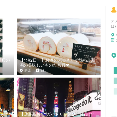
ア
は
近辺の
【1泊2日！】お酒のふるさとで味わう新
潟の美味しいものたち😋❤
新潟
18
【③最新版NYガイド🇺🇸🗽🌈】NYの全