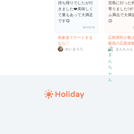
持ち帰りでしたが行
宮島に行った
きました❤️美味しく
寄りました!ボ
て量もあって大満足
ム満点で大満
です😋
😊
16/10/13
表参道でデートする
広島県民が教
なら♡
最高の広島体
れいまろろ
まんちゃん