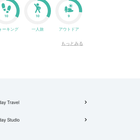
10
10
9
ォーキング
一人旅
アウトドア
もっとみる
day Travel
day Studio