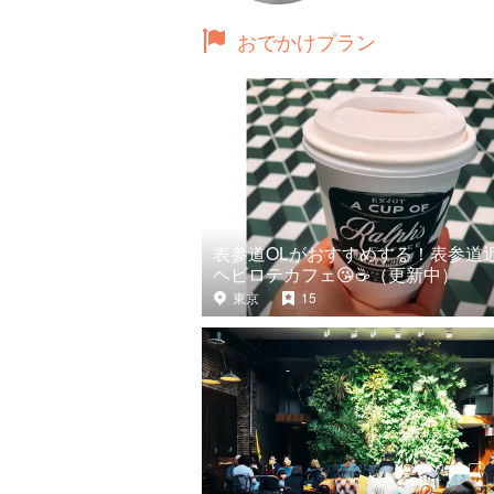
おでかけプラン
表参道OLがおすすめする！表参道
ヘビロテカフェ😘☕️（更新中）
東京
15