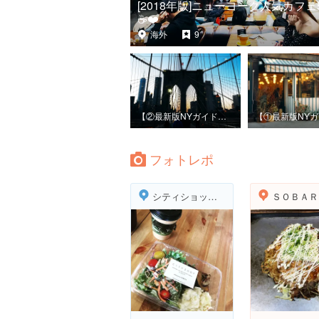
[2018年版]ニューヨーク人気カフェ5
☕️❤️
海外
9
【②最新版NYガイド🇺🇸🗽🌈】NYの全てを総まとめ！定番から穴場スポットまでもりだくさん♡
フォトレポ
シティショップ 青山店（CITY SHOP）