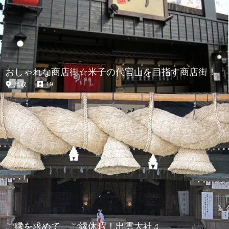
おしゃれな商店街☆米子の代官山を目指す商店街！
鳥取
19
ご縁を求めて、ご縁休暇！出雲大社♫