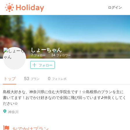
ログイン
しょーちゃん
7
34
フォロー
フォロワー
フォロー
53
0
トップ
プラン
フォトレポ
島根大好きな、神奈川県に住む大学院生です！☆島根県のプランを主に
書いてます！おでかけ好きなので全国に飛び回っています♪仲良くしてく
ださい☆
神奈川
おでかけプラン