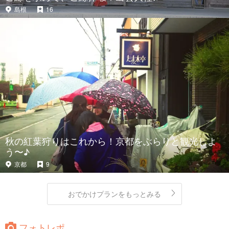
島根
16
秋の紅葉狩りはこれから！京都をぶらりと観光しよ
う〜♪
京都
9
おでかけプランをもっとみる
フォトレポ