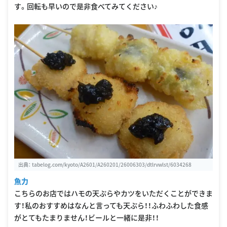
す。回転も早いので是非食べてみてください♪
出典：
tabelog.com/kyoto/A2601/A260201/26006303/dtlrvwlst/6034268
魚力
こちらのお店ではハモの天ぷらやカツをいただくことができま
す！私のおすすめはなんと言っても天ぷら！！ふわふわした食感
がとてもたまりません！ビールと一緒に是非！！