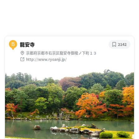
龍安寺
B
2142
京都府京都市右京区龍安寺御陵ノ下町１３
http://www.ryoanji.jp/