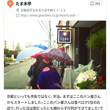
たま木亭
A
361
京都府宇治市五ケ庄平野５７-１４
http://www.geocities.co.jp/HeartLand-
Hanamizuki/4645/bakery26.htm
京都といっても市街ではなく、宇治。まずはここのパン屋さん
からスタートしました♪ここのパン屋さんは食べログ1位のお
店で、行った日は雨だったにも関わらず行列ができてました！で