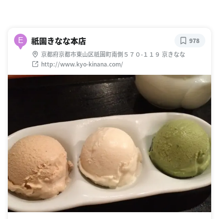
祇園きなな本店
E
978
京都府京都市東山区祇園町南側５７０-１１９ 京きなな
http://www.kyo-kinana.com/