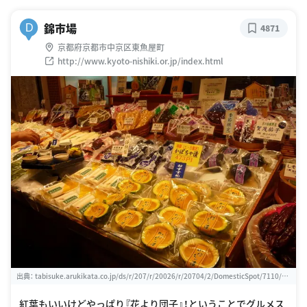
錦市場
D
4871
京都府京都市中京区東魚屋町
http://www.kyoto-nishiki.or.jp/index.html
出典：
tabisuke.arukikata.co.jp/ds/r/207/r/20026/r/20704/2/DomesticSpot/7110/p/
1
紅葉もいいけどやっぱり『花より団子』！ということでグルメス