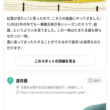
紅葉が見たい！と思ったので、こちらの庭園にやってきました。
11月は1年の中でも一番観光客が多いシーズンだそうで、庭
園...というより人を見てました。この一枚はたまたま誰も移ら
なかった一枚。
畳に座ってまったりすることができるので是非！お抹茶もおた
だけます♪
このスポットの詳細を見る
渡月橋
C
5237
京都府京都市右京区嵯峨天龍寺芒ノ馬場町１-５
https://ja.kyoto.travel/tourism/single01.php?
category_id=8&tourism_id=2682