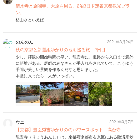
清水寺と金閣寺、大原を周る。2泊3日ド定番京都観光プラ
ン。
枯山水といえば
のんのん
2021年3月24日
秋の京都と新選組ゆかりの地を巡る旅 2日目
少し、拝観の開始時間の早い、龍安寺に。道路から入口まで意外
に距離がある。庭師のみなさんが手入れをされていて、こうゆう
手間が美しい景観を作るんだなと思いました。
本堂に入ったら、人がいっぱい。
ウニ
2021年3月7日
【京都】豊臣秀吉ゆかりののパワースポット 高台寺
龍安寺（りょうあんじ）は、京都府京都市右京区にある臨済宗妙