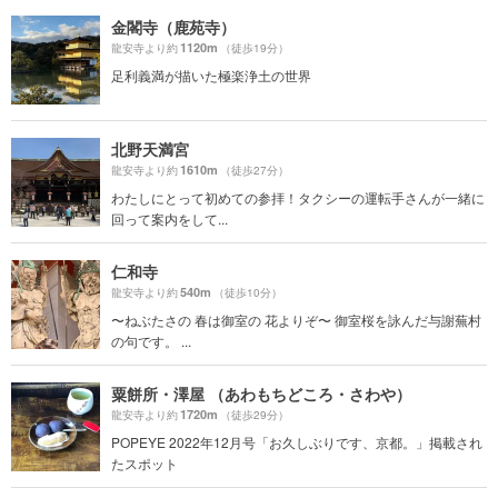
金閣寺（鹿苑寺）
1120m
龍安寺より約
（徒歩19分）
足利義満が描いた極楽浄土の世界
北野天満宮
1610m
龍安寺より約
（徒歩27分）
わたしにとって初めての参拝！タクシーの運転手さんが一緒に
回って案内をして...
仁和寺
540m
龍安寺より約
（徒歩10分）
〜ねぶたさの 春は御室の 花よりぞ〜 御室桜を詠んだ与謝蕪村
の句です。 ...
粟餅所・澤屋 （あわもちどころ・さわや）
1720m
龍安寺より約
（徒歩29分）
POPEYE 2022年12月号「お久しぶりです、京都。」掲載され
たスポット