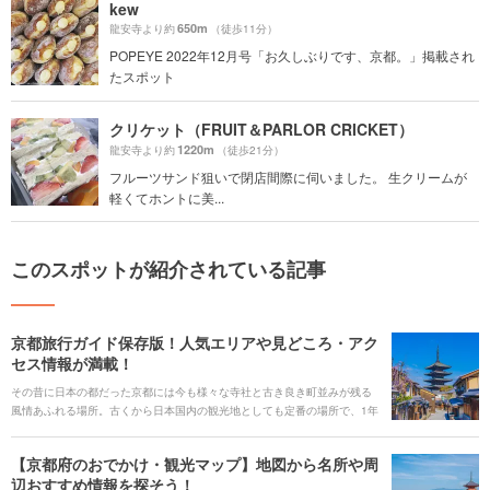
kew
650m
龍安寺より約
（徒歩11分）
POPEYE 2022年12月号「お久しぶりです、京都。」掲載され
たスポット
クリケット（FRUIT＆PARLOR CRICKET）
1220m
龍安寺より約
（徒歩21分）
フルーツサンド狙いで閉店間際に伺いました。 生クリームが
軽くてホントに美...
このスポットが紹介されている記事
京都旅行ガイド保存版！人気エリアや見どころ・アク
セス情報が満載！
その昔に日本の都だった京都には今も様々な寺社と古き良き町並みが残る
風情あふれる場所。古くから日本国内の観光地としても定番の場所で、1年
を通して世界中から多くの人が訪れます。そんな京都には世界遺産に登録
された場所が17つもあり、見どころが多いのも特徴です。 京都市内の観光
【京都府のおでかけ・観光マップ】地図から名所や周
のハイライトは「京の舞台」で有名な清水寺や、金箔で覆われた金閣寺、
辺おすすめ情報を探そう！
西日本随一の景勝地である嵐山、風情あふれる祇園の町並みなど、主に歴