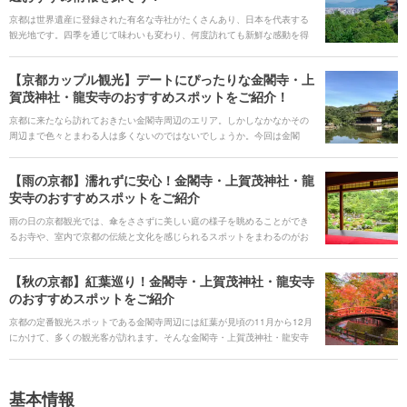
史を感じさせる観光名所となっています。 春と秋は桜と紅葉が見頃となる
京都は世界遺産に登録された有名な寺社がたくさんあり、日本を代表する
過ごしやすい季節で、道も寺社もあらゆる場所が混雑するほどの人気ぶ
観光地です。四季を通じて味わいも変わり、何度訪れても新鮮な感動を得
り。市内は鉄道とバスに乗って公共交通で移動が可能で、宿や飲食店にお
られます。また、古風なお食事処から最新カフェまで、グルメスポットも
土産店も充実しており、誰と行っても楽しめること間違いなしの京都。 各
充実しています。地図から京都府の定番スポットを探せるおでかけ・観光
エリアの見どころや観光スポットとそのポイント、毎年行われる季節のイ
【京都カップル観光】デートにぴったりな金閣寺・上
マップで、素敵な旅の計画を立ててみましょう。
ベントやお得な公共交通機関の情報まで、京都旅行の全てをご紹介しま
賀茂神社・龍安寺のおすすめスポットをご紹介！
す！
京都に来たなら訪れておきたい金閣寺周辺のエリア。しかしなかなかその
周辺まで色々とまわる人は多くないのではないでしょうか。今回は金閣
寺・上賀茂神社・龍安寺エリアのお寺や神社、そしてグルメの定番の観光
スポットと、旅行中でもデート気分を楽しむのにぴったりな雰囲気の良い
【雨の京都】濡れずに安心！金閣寺・上賀茂神社・龍
カフェを合わせてご紹介します。
安寺のおすすめスポットをご紹介
雨の日の京都観光では、傘をささずに美しい庭の様子を眺めることができ
るお寺や、室内で京都の伝統と文化を感じられるスポットをまわるのがお
すすめです。今回は急な雨でも安心のスポットを居心地の良いカフェや持
ち帰りにぴったりな京グルメとともにご紹介します。
【秋の京都】紅葉巡り！金閣寺・上賀茂神社・龍安寺
のおすすめスポットをご紹介
京都の定番観光スポットである金閣寺周辺には紅葉が見頃の11月から12月
にかけて、多くの観光客が訪れます。そんな金閣寺・上賀茂神社・龍安寺
エリアで、混雑していてもみておきたい紅葉の名所や、ゆったり楽しめる
穴場の観光スポットをまとめてご紹介します。
基本情報