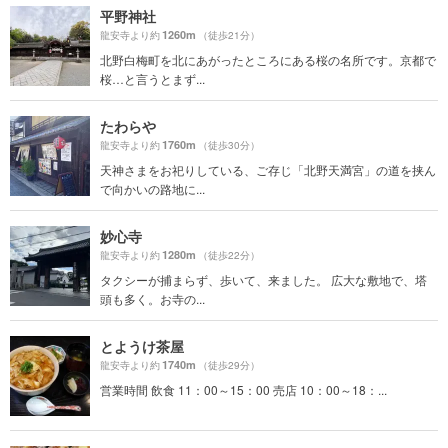
平野神社
1260m
龍安寺より約
（徒歩21分）
北野白梅町を北にあがったところにある桜の名所です。京都で
桜…と言うとまず...
たわらや
1760m
龍安寺より約
（徒歩30分）
天神さまをお祀りしている、ご存じ「北野天満宮」の道を挟ん
で向かいの路地に...
妙心寺
1280m
龍安寺より約
（徒歩22分）
タクシーが捕まらず、歩いて、来ました。 広大な敷地で、塔
頭も多く。お寺の...
とようけ茶屋
1740m
龍安寺より約
（徒歩29分）
営業時間 飲食 11：00～15：00 売店 10：00～18：...