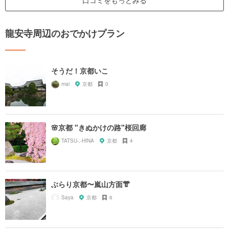
口コミをもっとみる
龍安寺周辺のおでかけプラン
そうだ！京都いこ
mai
京都
0
🌸京都 "きぬかけの路"桜回廊
TATSU-.-HINA
京都
4
ぶらり京都〜嵐山方面👘
Saya
京都
6