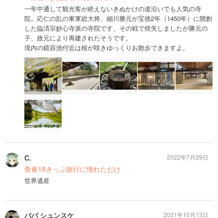
一年中通して観光客が絶えないきぬかけの道沿いでも人気の寺
院。応仁の乱の東軍総大将、細川勝元が宝徳2年（1450年）に開創
した臨済宗妙心寺派の寺院です。その戦で焼失しましたが勝元の
子、政元により再建されたそうです。
境内の鏡容池付近は桜が咲きゆっくりお散歩できますよ。
C.
2022年7月29日
青春18きっぷ旅行に憧れただけ
世界遺産
ババ シュンスケ
2021年10月13日