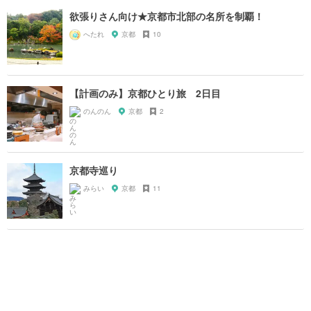
欲張りさん向け★京都市北部の名所を制覇！
へたれ
京都
10
【計画のみ】京都ひとり旅 2日目
のんのん
京都
2
京都寺巡り
みらい
京都
11