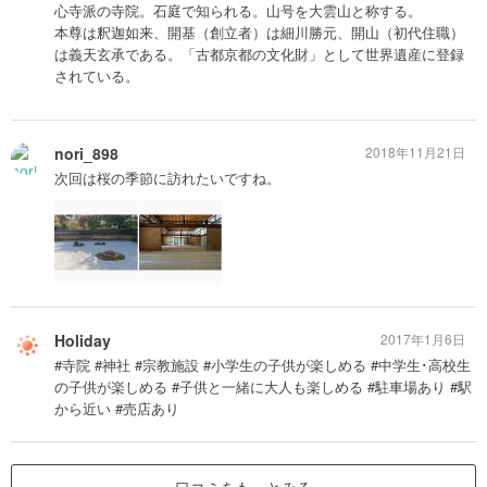
心寺派の寺院。石庭で知られる。山号を大雲山と称する。
本尊は釈迦如来、開基（創立者）は細川勝元、開山（初代住職）
は義天玄承である。「古都京都の文化財」として世界遺産に登録
されている。
nori_898
2018年11月21日
次回は桜の季節に訪れたいですね。
Holiday
2017年1月6日
#寺院 #神社 #宗教施設 #小学生の子供が楽しめる #中学生･高校生
の子供が楽しめる #子供と一緒に大人も楽しめる #駐車場あり #駅
から近い #売店あり