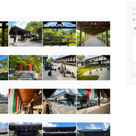
ス
い
る