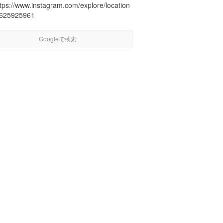
ttps://www.instagram.com/explore/location
/625925961
Googleで検索