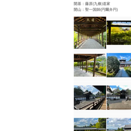
開基：藤原(九條)道家
開山：聖一国師(円爾弁円)