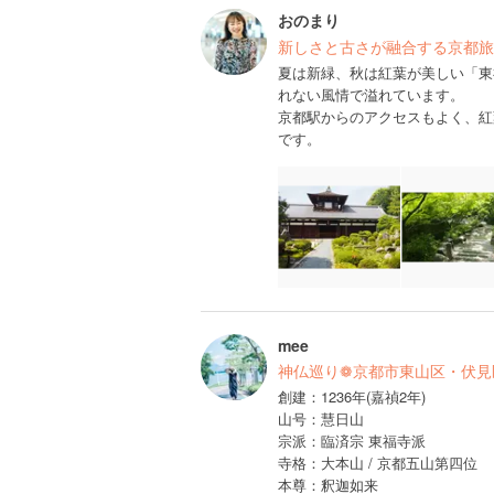
おのまり
新しさと古さが融合する京都旅
夏は新緑、秋は紅葉が美しい「東
れない風情で溢れています。
京都駅からのアクセスもよく、紅
です。
mee
神仏巡り❁京都市東山区・伏見区
創建：1236年(嘉禎2年)
山号：慧日山
宗派：臨済宗 東福寺派
寺格：大本山 / 京都五山第四位
本尊：釈迦如来