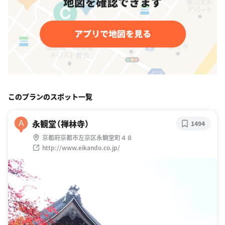
このプランのスポット一覧
永観堂（禅林寺）
A
1494
京都府京都市左京区永観堂町４８
http://www.eikando.co.jp/