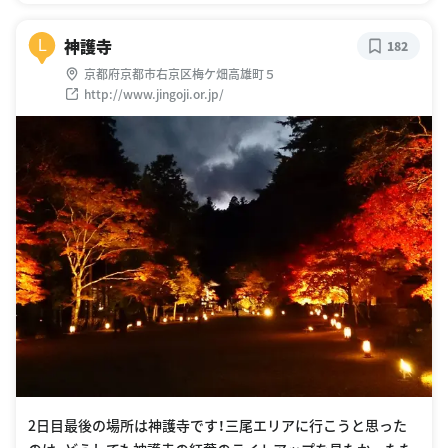
神護寺
L
182
京都府京都市右京区梅ケ畑高雄町５
http://www.jingoji.or.jp/
2日目最後の場所は神護寺です！三尾エリアに行こうと思った