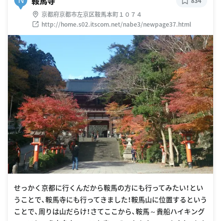
鞍馬寺
N
834
京都府京都市左京区鞍馬本町１０７４
http://home.s02.itscom.net/nabe3/newpage37.html
せっかく京都に行くんだから鞍馬の方にも行ってみたい！とい
うことで、鞍馬寺にも行ってきました！鞍馬山に位置するという
ことで、周りは山だらけ！さてここから、鞍馬～貴船ハイキング