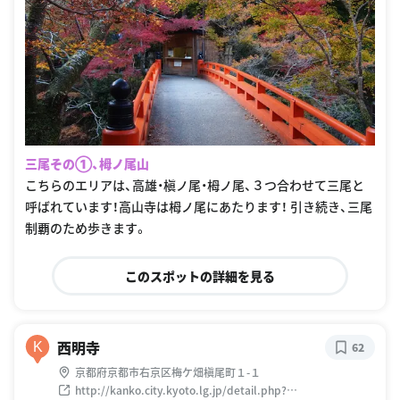
三尾その①、栂ノ尾山
こちらのエリアは、高雄・槇ノ尾・栂ノ尾、３つ合わせて三尾と
呼ばれています！高山寺は栂ノ尾にあたります！ 引き続き、三尾
制覇のため歩きます。
このスポットの詳細を見る
西明寺
K
62
京都府京都市右京区梅ケ畑槇尾町１-１
http://kanko.city.kyoto.lg.jp/detail.php?