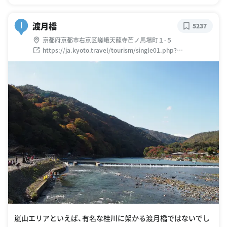
渡月橋
I
5237
京都府京都市右京区嵯峨天龍寺芒ノ馬場町１-５
https://ja.kyoto.travel/tourism/single01.php?
category_id=8&tourism_id=2682
嵐山エリアといえば、有名な桂川に架かる渡月橋ではないでし