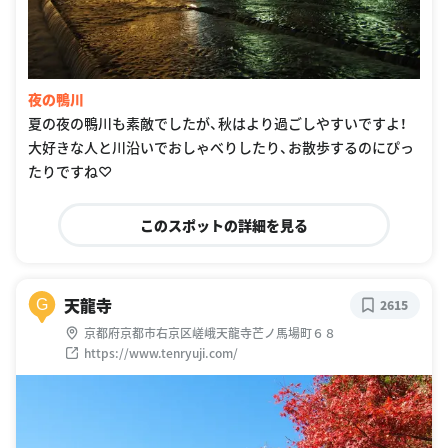
夜の鴨川
夏の夜の鴨川も素敵でしたが、秋はより過ごしやすいですよ！
大好きな人と川沿いでおしゃべりしたり、お散歩するのにぴっ
たりですね♡
このスポットの詳細を見る
天龍寺
G
2615
京都府京都市右京区嵯峨天龍寺芒ノ馬場町６８
https://www.tenryuji.com/