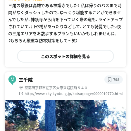
三尾の最後は高雄である神護寺でした！ 私は帰りのバスまで時
間がなくダッシュしたので、ゆっくり堪能することができませ
んでしたが、神護寺から山を下っていく際の道も、ライトアップ
されていて、川や橋があったりなどして、とても綺麗でした♪夜
の三尾エリアをお散歩するプランもいいかもしれませんね。
（もちろん厳重な防寒対策をして…笑）
このスポットの詳細を見る
三千院
M
798
京都府京都市左京区大原来迎院町５４０
http://www.city.kyoto.lg.jp/kotsu/page/0000019770.html