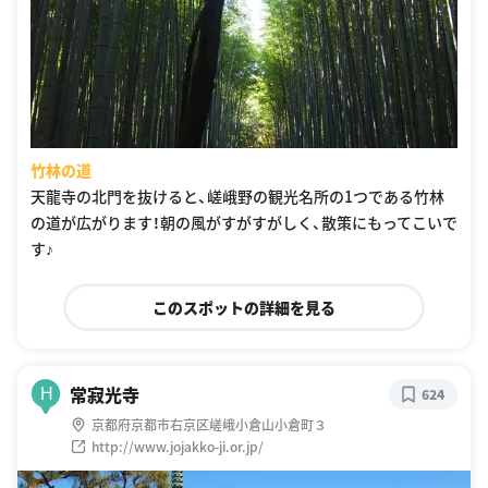
竹林の道
天龍寺の北門を抜けると、嵯峨野の観光名所の1つである竹林
の道が広がります！朝の風がすがすがしく、散策にもってこいで
す♪
このスポットの詳細を見る
常寂光寺
H
624
京都府京都市右京区嵯峨小倉山小倉町３
http://www.jojakko-ji.or.jp/