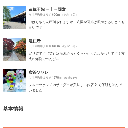
蓮華王院 三十三間堂
620m
市川屋珈琲より約
（徒歩11分）
中はもちろん圧倒されますが、庭園や回廊は風情がありとても
良いです
建仁寺
840m
市川屋珈琲より約
（徒歩15分）
寄り道です（笑）双龍図めちゃくちゃかっこよかったです！方
丈の縁側でのんび...
喫茶ソワレ
1270m
市川屋珈琲より約
（徒歩22分）
フルーツポンチのサイダーが美味しいお店 外で何組も並んで
いました
基本情報