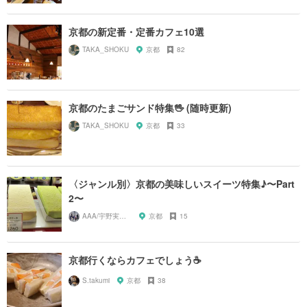
京都の新定番・定番カフェ10選
TAKA_SHOKU
京都
82
京都のたまごサンド特集🖖 (随時更新)
TAKA_SHOKU
京都
33
〈ジャンル別〉京都の美味しいスイーツ特集♪〜Part
2〜
AAA/宇野実彩子推し
京都
15
京都行くならカフェでしょう☕️
S.takumi
京都
38