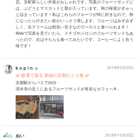
店。京町家らしい外装がおしゃれです。写真のフルーツサンドに
は、ぶどうとマスカットと梨が入っています。秋の味覚がぎゅっ
と詰まっています！私はこれらのフルーツが特に好きなので、秋
になったら行きたい欲がいっそう増します。フルーツはみずみず
しく、生クリームは程良い甘さなのでぺろりと食べられます！
Webで写真を見ていたら、イチゴやメロンのフルーツサンドもあ
ったので、次はそちらも食べてみたいです。コーヒーによく合う
味です！
k o p i n ☺︎
2019年5月20日
🌿 叡電で巡る 新緑の京都ひとり旅 🌿
京都駅からバスで20分
清水寺の近くにあるフルーツサンドが有名なカフェへ𖤐˒˒
ぬい
2018年10月30日