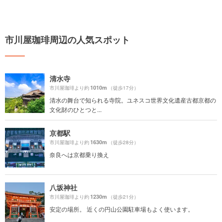
市川屋珈琲周辺の人気スポット
清水寺
1010m
市川屋珈琲より約
（徒歩17分）
清水の舞台で知られる寺院。ユネスコ世界文化遺産古都京都の
文化財のひとつと...
京都駅
1630m
市川屋珈琲より約
（徒歩28分）
奈良へは京都乗り換え
八坂神社
1230m
市川屋珈琲より約
（徒歩21分）
安定の場所。 近くの円山公園駐車場もよく使います。