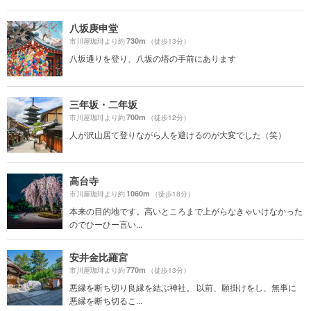
八坂庚申堂
730m
市川屋珈琲より約
（徒歩13分）
八坂通りを登り、八坂の塔の手前にあります
三年坂・二年坂
700m
市川屋珈琲より約
（徒歩12分）
人が沢山居て登りながら人を避けるのが大変でした（笑）
高台寺
1060m
市川屋珈琲より約
（徒歩18分）
本来の目的地です。高いところまで上がらなきゃいけなかった
のでひーひー言い...
安井金比羅宮
770m
市川屋珈琲より約
（徒歩13分）
悪縁を断ち切り良縁を結ぶ神社。 以前、願掛けをし、無事に
悪縁を断ち切るこ...