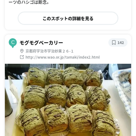
ーツのハシゴは断念。
このスポットの詳細を見る
モグモグベーカリー
C
142
京都府宇治市宇治妙楽２６-１
http://www.wao.or.jp/tamaki/index2.html