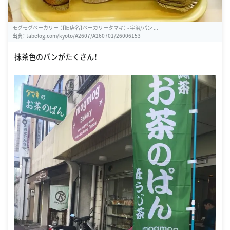
モグモグベーカリー （【旧店名】ベーカリータマキ） - 宇治/パン ...
出典：
tabelog.com/kyoto/A2607/A260701/26006153
抹茶色のパンがたくさん！