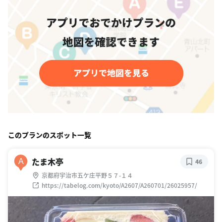
このプランのスポット一覧
たま木亭
A
46
京都府宇治市五ケ庄平野５７-１４
https://tabelog.com/kyoto/A2607/A260701/26025957/