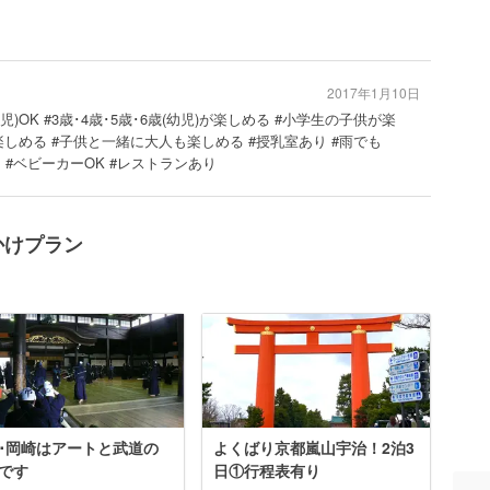
2017年1月10日
児)OK #3歳･4歳･5歳･6歳(幼児)が楽しめる #小学生の子供が楽
楽しめる #子供と一緒に大人も楽しめる #授乳室あり #雨でも
り #ベビーカーOK #レストランあり
かけプラン
･岡崎はアートと武道の
よくばり京都嵐山宇治！2泊3
です
日①行程表有り