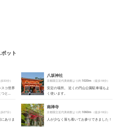
スポット
八坂神社
1020m
歩33分）
京都国立近代美術館より約
（徒歩18分）
ネスコ世界
安定の場所。 近くの円山公園駐車場もよ
と...
く使います。
南禅寺
1060m
歩27分）
京都国立近代美術館より約
（徒歩18分）
前にありま
人が少なく落ち着いてお参りできました！