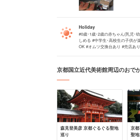
Holiday
#0歳･1歳･2歳の赤ちゃん(乳児･幼
しめる #中学生･高校生の子供が
OK #オムツ交換台あり #売店あ
京都国立近代美術館周辺のおで
森見登美彦 京都ぐるぐる聖地
京都
巡り
聖地