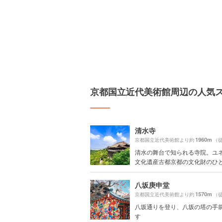
京都国立近代美術館周辺の人気
清水寺
1960m
京都国立近代美術館より約
（徒
清水の舞台で知られる寺院。ユ
文化遺産古都京都の文化財のひとつ
八坂庚申堂
1570m
京都国立近代美術館より約
（徒
八坂通りを登り、八坂の塔の手
す