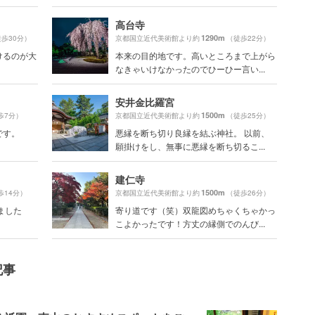
高台寺
1290m
歩30分）
京都国立近代美術館より約
（徒歩22分）
けるのが大
本来の目的地です。高いところまで上がら
なきゃいけなかったのでひーひー言い...
安井金比羅宮
1500m
歩7分）
京都国立近代美術館より約
（徒歩25分）
です。
悪縁を断ち切り良縁を結ぶ神社。 以前、
願掛けをし、無事に悪縁を断ち切るこ...
建仁寺
1500m
歩14分）
京都国立近代美術館より約
（徒歩26分）
ました
寄り道です（笑）双龍図めちゃくちゃかっ
こよかったです！方丈の縁側でのんび...
記事