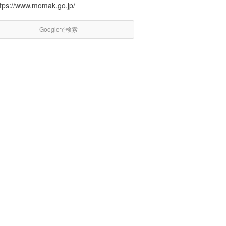
ttps://www.momak.go.jp/
Googleで検索