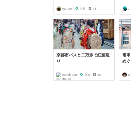
nanami
京都
48
こ
京都市バスと二万歩で紅葉巡
電車
り
めぐ
mandegan
京都
36
a