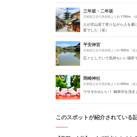
三年坂・二年坂
1790m
京都国立近代美術館より約
（徒
人が沢山居て登りながら人を避
変でした（笑）
平安神宮
400m
京都国立近代美術館より約
（徒
広々としていて気持ちいい場所
岡崎神社
820m
京都国立近代美術館より約
（徒
ウサギかわいい！ 御朱印を頂き
このスポットが紹介されている