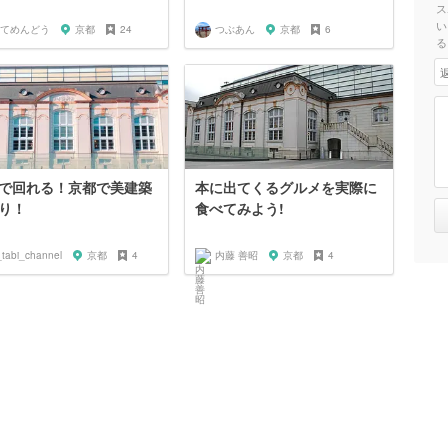
ス
い
てめんどう
京都
24
つぶあん
京都
6
る
で回れる！京都で美建築
本に出てくるグルメを実際に
り！
食べてみよう!
_tabi_channel
京都
4
内藤 善昭
京都
4