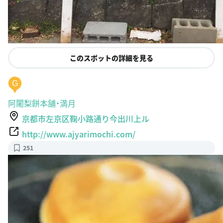
このスポットの詳細を見る
G
阿闍梨餅本舗・満月
京都市左京区鞠小路通り今出川上ル
http://www.ajyarimochi.com/
251