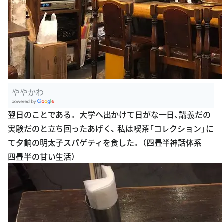
ややかわ
G
翌日のことである。 大学へ出かけて日がな一日、講義だの
oogle Plac
実験だのと立ち回ったあげく、 私は喫茶「コレクション」に
es
て夕餉の明太子スパゲティを食した。 （四畳半神話体系
四畳半の甘い生活）