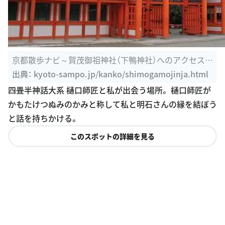
京都散歩ナビ～賀茂御祖神社（下鴨神社）へのアクセス、
地図、周辺情報 ...
出典：
kyoto-sampo.jp/kanko/shimogamojinja.html
四畳半神話大系 樋口師匠と私が出会う場所。 樋口師匠が
かもたけつぬみのかみと称して私と明石さんの縁を結ぼう
と話を持ちかける。
このスポットの詳細を見る