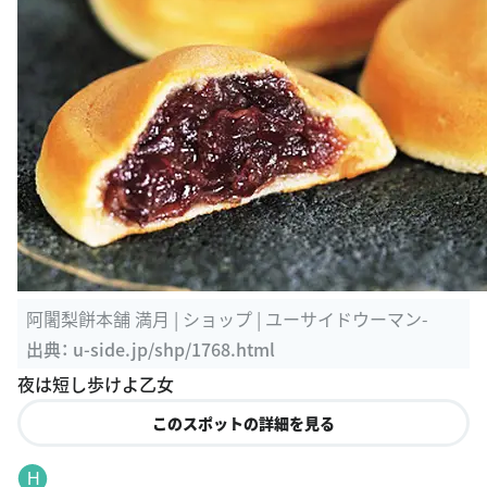
阿闍梨餅本舗 満月 | ショップ | ユーサイドウーマン-
出典：
u-side.jp/shp/1768.html
夜は短し歩けよ乙女
このスポットの詳細を見る
H