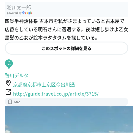
粉川太一郎
G
四畳半神話体系 古本市を私がさまよっていると古本屋で
oogle Plac
店番をしている明石さんに遭遇する。 夜は短し歩けよ乙女
es
黒髪の乙女が絵本ラタタタムを探している。
このスポットの詳細を見る
C
鴨川デルタ
京都府京都市上京区今出川通
http://guide.travel.co.jp/article/3715/
642