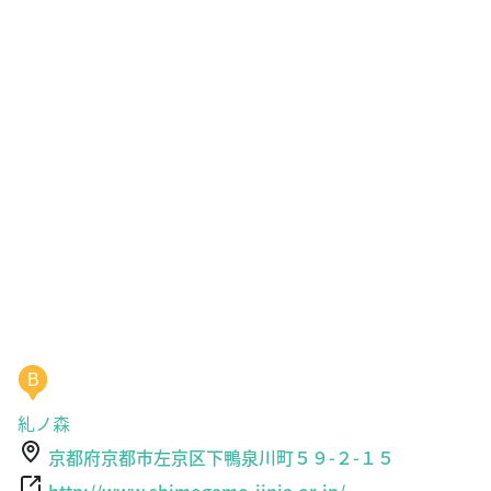
B
糺ノ森
京都府京都市左京区下鴨泉川町５９-２-１５
http://www.shimogamo-jinja.or.jp/