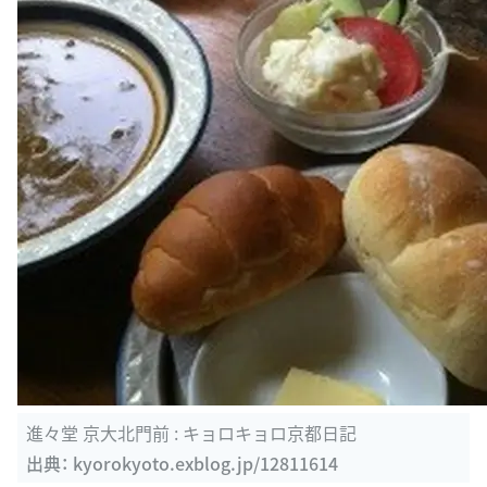
進々堂 京大北門前 : キョロキョロ京都日記
出典：
kyorokyoto.exblog.jp/12811614