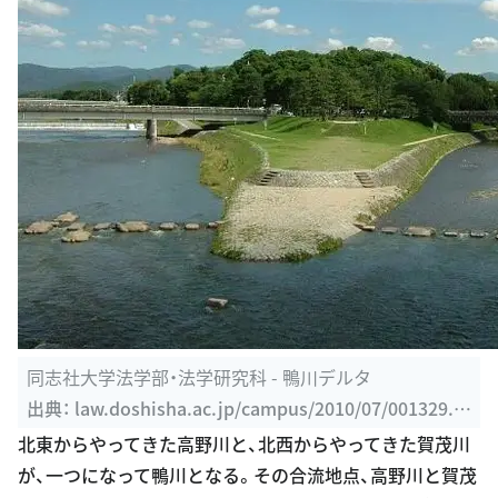
同志社大学法学部・法学研究科 - 鴨川デルタ
出典：
law.doshisha.ac.jp/campus/2010/07/001329.ht
ml
北東からやってきた高野川と、北西からやってきた賀茂川
が、一つになって鴨川となる。その合流地点、高野川と賀茂