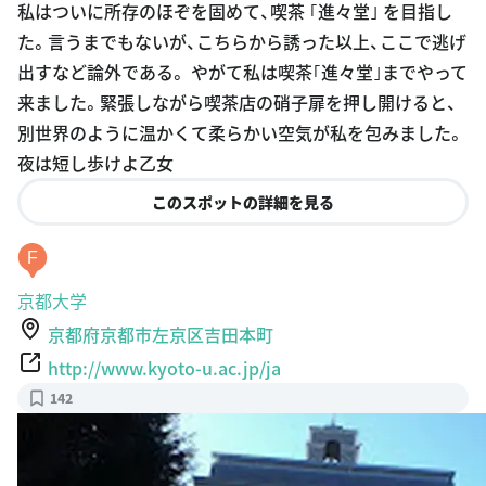
私はついに所存のほぞを固めて、喫茶 ｢進々堂｣ を目指し
た。言うまでもないが、こちらから誘った以上、ここで逃げ
出すなど論外である。 やがて私は喫茶｢進々堂｣までやって
来ました。緊張しながら喫茶店の硝子扉を押し開けると、
別世界のように温かくて柔らかい空気が私を包みました。
夜は短し歩けよ乙女
このスポットの詳細を見る
F
京都大学
京都府京都市左京区吉田本町
http://www.kyoto-u.ac.jp/ja
142