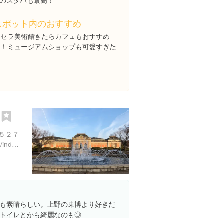
のスタバも最高！
スポット内のおすすめ
京セラ美術館きたらカフェもおすすめ
ー！ミュージアムショップも可愛すぎた
館
５２７
http://www.kyohaku.go.jp/jp/index_top.html
も素晴らしい。上野の東博より好きだ
トイレとかも綺麗なのも◎