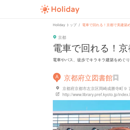
Holiday トップ
電車で回れる！京都で美建築
京都
電車で回れる！京
電車やバス、徒歩でキラキラ建築をめぐり
京都府立図書館
A
京都府京都市左京区岡崎成勝寺町９ 
http://www.library.pref.kyoto.jp/index