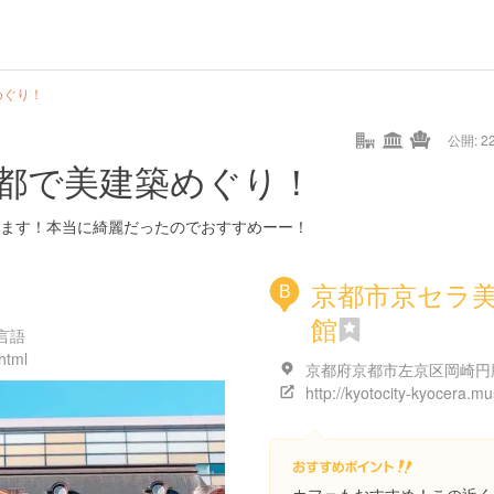
めぐり！
公開: 22
都で美建築めぐり！
ます！本当に綺麗だったのでおすすめーー！
京都市京セラ
B
館
言語
.html
http://kyotocity-kyocera.m