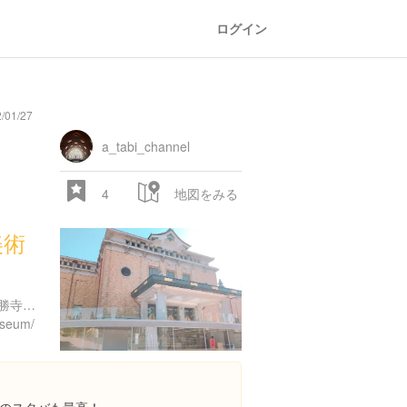
ログイン
/01/27
a_tabi_channel
4
地図をみる
美術
京都府京都市左京区岡崎円勝寺町１２４
useum/