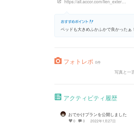
https://all.accor.com/lien_externe.svlt?goto=fiche_hotel&code_hotel=B2Z1&merchantid=seo-maps-JP-B2Z1&sourceid=aw-cen&utm_medium%20=%20seo%20maps&utm_source%20=%20google%20Maps&utm_campaign%20=%20seo%20maps
ベッドも大きめふかふかで良かったぁ
フォトレポ
0件
写真と一
アクティビティ履歴
おでかけプランを公開しました
0
0
2022年1月27日