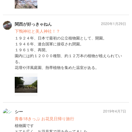
関西が好っきゃねん
2020年1月29日
下鴨神社と美人神社！？
１９２４年、日本で最初の公立植物園として、開園。
１９４６年、連合国軍に接収され閉園。
１９６１年、再開。
園内には約１２０００種類、約１２万本の植物が植えられてい
る。
花壇や洋風庭園、熱帯植物を集めた温室がある。
シー
2019年4月7日
青春18きっぷ お花見日帰り旅行
植物園です
とても広く、お花見客で混み合ってました。