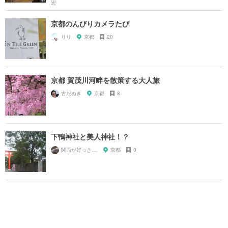
京都のんびりカメラたび
りり
京都
20
京都 賀茂川河畔を散策する大人旅
古だぬき
京都
8
下鴨神社と美人神社！？
関西が好っきゃねん
京都
0