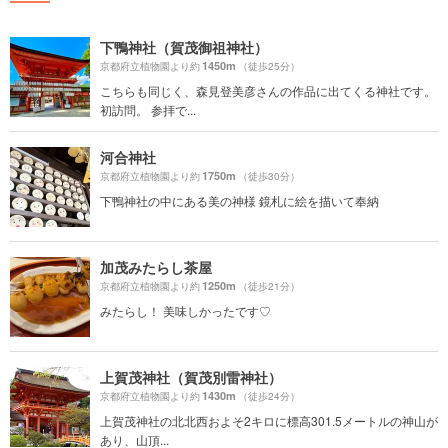
下鴨神社（賀茂御祖神社）
1450m
京都府立植物園より約
（徒歩25分）
こちらも同じく、森見登美彦さんの作品に出てくる神社です。
初訪問。 参拝で...
河合神社
1750m
京都府立植物園より約
（徒歩30分）
下鴨神社の中にある美の神様 鏡札に絵を描いて奉納
加茂みたらし茶屋
1250m
京都府立植物園より約
（徒歩21分）
みたらし！ 美味しかったです♡
上賀茂神社（賀茂別雷神社）
1430m
京都府立植物園より約
（徒歩24分）
上賀茂神社の北北西およそ2キロに標高301.5メートルの神山が
あり、山頂...