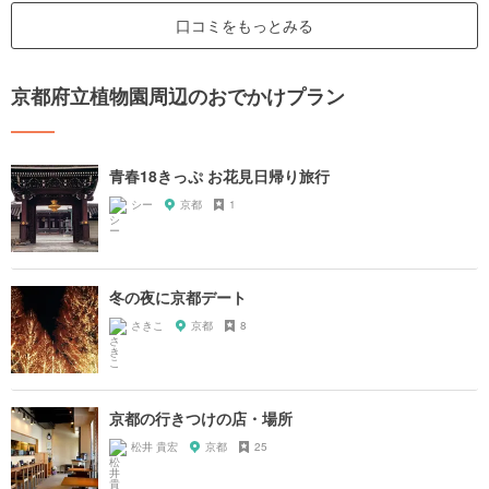
口コミをもっとみる
京都府立植物園周辺のおでかけプラン
青春18きっぷ お花見日帰り旅行
シー
京都
1
冬の夜に京都デート
さきこ
京都
8
京都の行きつけの店・場所
松井 貴宏
京都
25