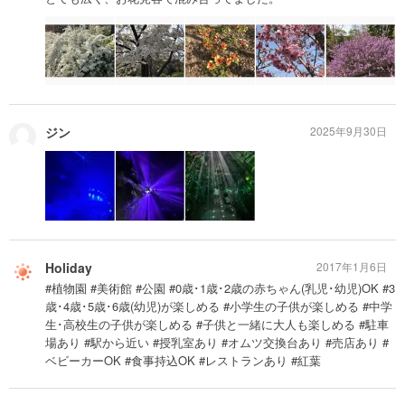
ジン
2025年9月30日
Holiday
2017年1月6日
#植物園 #美術館 #公園 #0歳･1歳･2歳の赤ちゃん(乳児･幼児)OK #3
歳･4歳･5歳･6歳(幼児)が楽しめる #小学生の子供が楽しめる #中学
生･高校生の子供が楽しめる #子供と一緒に大人も楽しめる #駐車
場あり #駅から近い #授乳室あり #オムツ交換台あり #売店あり #
ベビーカーOK #食事持込OK #レストランあり #紅葉