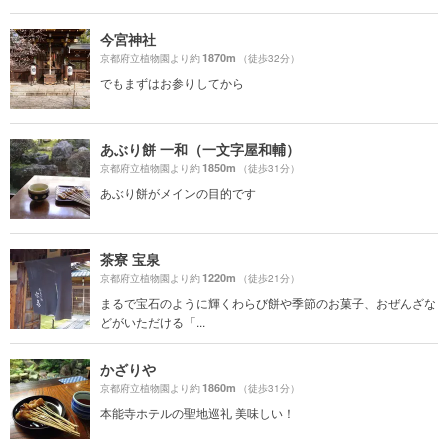
今宮神社
1870m
京都府立植物園より約
（徒歩32分）
でもまずはお参りしてから
あぶり餅 一和（一文字屋和輔）
1850m
京都府立植物園より約
（徒歩31分）
あぶり餅がメインの目的です
茶寮 宝泉
1220m
京都府立植物園より約
（徒歩21分）
まるで宝石のように輝くわらび餅や季節のお菓子、おぜんざな
どがいただける「...
かざりや
1860m
京都府立植物園より約
（徒歩31分）
本能寺ホテルの聖地巡礼 美味しい！