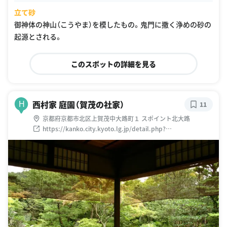
立て砂
御神体の神山（こうやま）を模したもの。鬼門に撒く浄めの砂の
起源とされる。
このスポットの詳細を見る
西村家 庭園（賀茂の社家）
H
11
京都府京都市北区上賀茂中大路町１ スポイント北大路
https://kanko.city.kyoto.lg.jp/detail.php?
InforKindCode=1&ManageCode=7000004