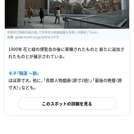
京都府立陶板名画の庭」で世界初の絵画庭園を体感! | 京都府 | Travel ...
出典：
guide.travel.co.jp/article/1375
1900年 花と緑の博覧会の後に寄贈されたものと 新たに追加さ
れたものとが展示されている。
モネ「睡蓮 〜朝」
ほぼ原寸大。他に、「鳥獣人物戯画（原寸2倍）」「最後の晩餐（原
寸大）」なども。
このスポットの詳細を見る