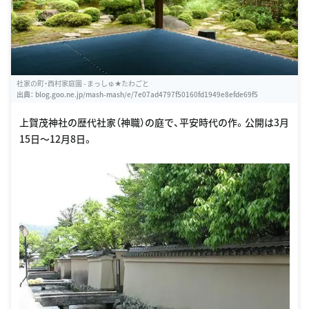
社家の町・西村家庭園 - まっしゅ★たわごと
出典：
blog.goo.ne.jp/mash-mash/e/7e07ad4797f50160fd1949e8efde69f5
上賀茂神社の歴代社家（神職）の庭で、平安時代の作。公開は3月
15日〜12月8日。