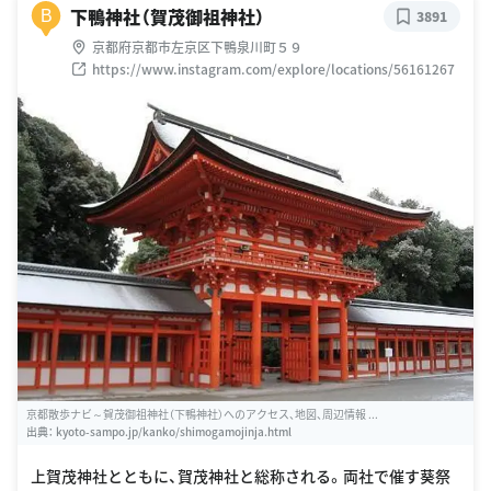
下鴨神社（賀茂御祖神社）
B
3891
京都府京都市左京区下鴨泉川町５９
https://www.instagram.com/explore/locations/56161267
京都散歩ナビ～賀茂御祖神社（下鴨神社）へのアクセス、地図、周辺情報 ...
出典：
kyoto-sampo.jp/kanko/shimogamojinja.html
上賀茂神社とともに、賀茂神社と総称される。両社で催す葵祭