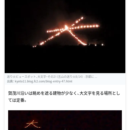
送り火ビュースポット、大文字・その2！（五山の送り火8/14） - 京都に ...
出典：
kyoto11.blog.fc2.com/blog-entry-47.html
賀茂川沿いは眺めを遮る建物が少なく、大文字を見る場所とし
ては定番。