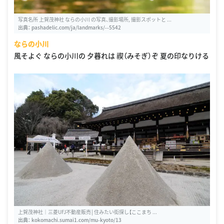
写真名所 上賀茂神社 ならの小川 の写真、撮影場所, 撮影スポットと ...
出典：
pashadelic.com/ja/landmarks/--5542
ならの小川
風そよぐ ならの小川の 夕暮れは 禊（みそぎ）ぞ 夏の印なりける
上賀茂神社｜三菱UFJ不動産販売│住みたい街探し【ここまち ...
出典：
kokomachi.sumai1.com/mu-kyoto/13