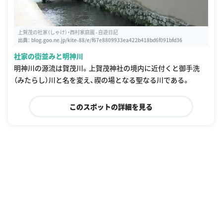
上賀茂の社家（しゃけ）・西村家庭園 - 自遊日記
出典：
blog.goo.ne.jp/kite-88/e/f67e8809933ea422b418bd6f091bfd36
社家の街並みと明神川
明神川の源流は賀茂川。上賀茂神社の境内に近付くと御手洗
（みたらし）川と名を変え、禊の場となる聖なる川である。
このスポットの詳細を見る