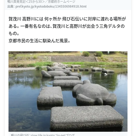
鴨川真発見記＜25から30＞／京都府ホームページ
出典：
pref.kyoto.jp/kyotodoboku/1345506984918.html
賀茂川 高野川には 何ヶ所か 飛び石伝いに対岸に渡れる場所が
ある。一番有名なのは、賀茂川と高野川が出会う三角デルタの
もの。
京都市民の生活に馴染んだ風景。
鴨川の飛び石：slow life in kyoto：So-netブログ