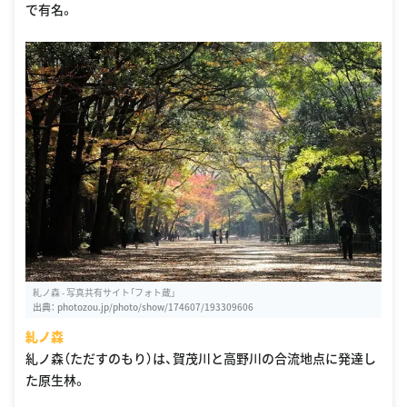
で有名。
糺ノ森 - 写真共有サイト「フォト蔵」
出典：
photozou.jp/photo/show/174607/193309606
糺ノ森
糺ノ森（ただすのもり）は、賀茂川と高野川の合流地点に発達し
た原生林。