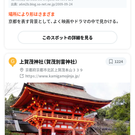
出典：
a6m2b.blog.so-net.ne.jp/2009-09-24
場所により形はさまざま
京都を表す背景として、よく映画やドラマの中で見かける。
このスポットの詳細を見る
上賀茂神社（賀茂別雷神社）
G
1224
京都府京都市北区上賀茂本山３３９
https://www.kamigamojinja.jp/