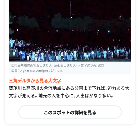
出町三角州付近で五山送り火 - 京都五山送り火（大文字送り火）鑑賞 ...
出典：
bigkarasu.com/post-14.html
三角デルタから見る大文字
賀茂川と高野川の合流地点にある公園まで下れば、迫力ある大
文字が見える。地元の人を中心に、人出はかなり多い。
このスポットの詳細を見る