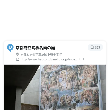
京都府立陶板名画の庭
D
327
京都府京都市左京区下鴨半木町
http://www.kyoto-toban-hp.or.jp/index.html