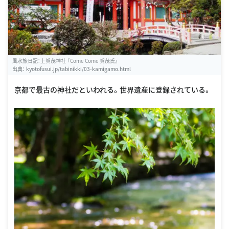
風水旅日記：上賀茂神社 『Come Come 賀茂氏』
出典：
kyotofusui.jp/tabinikki/03-kamigamo.html
京都で最古の神社だといわれる。世界遺産に登録されている。