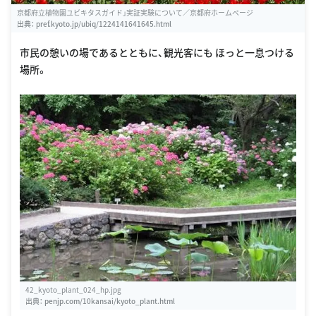
京都府立植物園ユビキタスガイド」実証実験について／京都府ホームページ
出典：
pref.kyoto.jp/ubiq/1224141641645.html
市民の憩いの場であるとともに、観光客にも ほっと一息つける
場所。
42_kyoto_plant_024_hp.jpg
出典：
penjp.com/10kansai/kyoto_plant.html