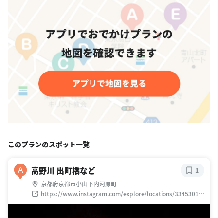
このプランのスポット一覧
高野川 出町橋など
A
1
京都府京都市小山下内河原町
https://www.instagram.com/explore/locations/33453019
0441818