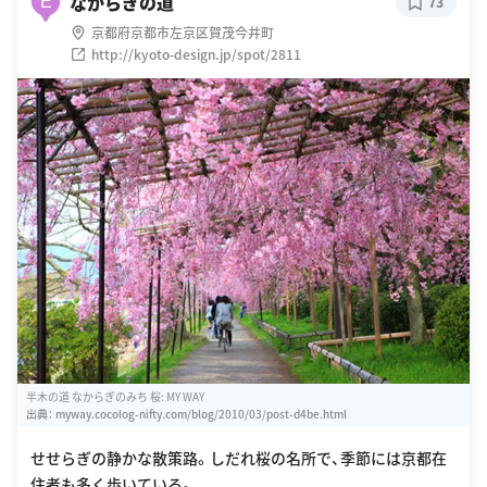
なからぎの道
E
73
京都府京都市左京区賀茂今井町
http://kyoto-design.jp/spot/2811
半木の道 なからぎのみち 桜: MY WAY
出典：
myway.cocolog-nifty.com/blog/2010/03/post-d4be.html
せせらぎの静かな散策路。しだれ桜の名所で、季節には京都在
住者も多く歩いている。