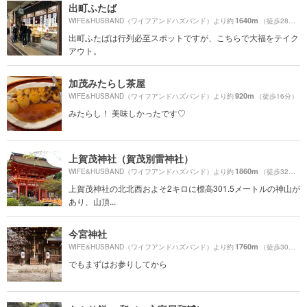
出町ふたば
1640m
WIFE&HUSBAND（ワイフアンドハズバンド）より約
（徒歩28分）
出町ふたばは行列必至スポットですが、こちらで大福をテイク
アウト。
加茂みたらし茶屋
920m
WIFE&HUSBAND（ワイフアンドハズバンド）より約
（徒歩16分）
みたらし！ 美味しかったです♡
上賀茂神社（賀茂別雷神社）
1860m
WIFE&HUSBAND（ワイフアンドハズバンド）より約
（徒歩32分）
上賀茂神社の北北西およそ2キロに標高301.5メートルの神山が
あり、山頂...
今宮神社
1760m
WIFE&HUSBAND（ワイフアンドハズバンド）より約
（徒歩30分）
でもまずはお参りしてから