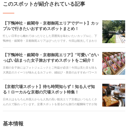
このスポットが紹介されている記事
【下鴨神社・銀閣寺・京都御苑エリアでデート】カッ
プルで行きたいおすすめスポットまとめ！
忙しい日常から離れてゆったりとした雰囲気を味わいたいカップルに、下
鴨神社・銀閣寺・京都御苑エリアはぴったりです。今回は観光してまわり
やすい定番スポットと足を休めてくつろぎたくなる落ち着いたカフェを厳
選してご紹介します。
【下鴨神社・銀閣寺・京都御苑エリア】“可愛い”がい
っぱい詰まった女子旅おすすめスポットをご紹介！
京都の女子旅にはフォトジェニックとご利益が必須！今回は見た目も味も
大満足のスイーツが味わえるカフェや、縁結び・美容のおすすめパワース
ポットが多い下鴨神社・銀閣寺・京都御苑エリアの人気おすすめスポット
をご紹介します。
【京都穴場スポット】待ち時間知らず！知る人ぞ知
る！ローカルな京都の穴場スポット特集！
日本人はもちろん外国人からも人気の高い観光エリア京都はいつもたくさ
んの人で賑わっています。定番スポットを巡るのも旅行の醍醐味ですが知
る人ぞ知る場所をめぐり、ゆったりとした静かな京都旅を楽しみたい方も
多いかと思います。今回はそんな方のためにあまり知られていないカフェ
やスポットを紹介したいと思います。こんなところあったんだ、新しい京
基本情報
都を発見できる、そんな穴場スポットとの出会いがここにあります。