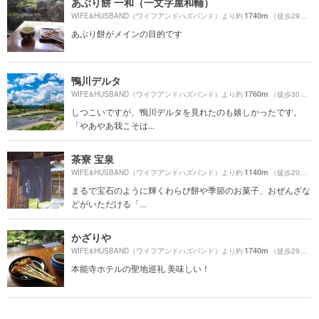
あぶり餅 一和（一文字屋和輔）
1740m
WIFE&HUSBAND（ワイフアンドハズバンド）より約
（徒歩29分）
あぶり餅がメインの目的です
鴨川デルタ
1760m
WIFE&HUSBAND（ワイフアンドハズバンド）より約
（徒歩30分）
しつこいですが、鴨川デルタを見れたのも嬉しかったです。
「やあやあ我こそは...
茶寮 宝泉
1140m
WIFE&HUSBAND（ワイフアンドハズバンド）より約
（徒歩20分）
まるで宝石のように輝くわらび餅や季節のお菓子、おぜんざな
どがいただける「...
かざりや
1740m
WIFE&HUSBAND（ワイフアンドハズバンド）より約
（徒歩29分）
本能寺ホテルの聖地巡礼 美味しい！