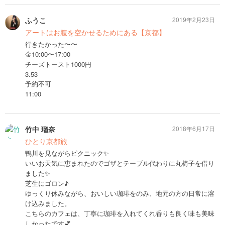
ふうこ
2019年2月23日
アートはお腹を空かせるためにある【京都】
行きたかった〜〜
金10:00〜17:00
チーズトースト1000円
3.53
予約不可
11:00
竹中 瑠奈
2018年6月17日
ひとり京都旅
鴨川を見ながらピクニック✨
いいお天気に恵まれたのでゴザとテーブル代わりに丸椅子を借り
ました✨
芝生にゴロン♪
ゆっくり休みながら、おいしい珈琲をのみ、地元の方の日常に溶
け込みました。
こちらのカフェは、丁寧に珈琲を入れてくれ香りも良く味も美味
しかったです💕