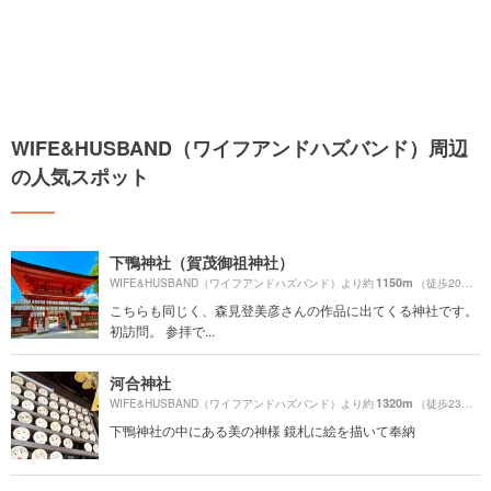
WIFE&HUSBAND（ワイフアンドハズバンド）周辺
の人気スポット
下鴨神社（賀茂御祖神社）
1150m
WIFE&HUSBAND（ワイフアンドハズバンド）より約
（徒歩20分）
こちらも同じく、森見登美彦さんの作品に出てくる神社です。
初訪問。 参拝で...
河合神社
1320m
WIFE&HUSBAND（ワイフアンドハズバンド）より約
（徒歩23分）
下鴨神社の中にある美の神様 鏡札に絵を描いて奉納