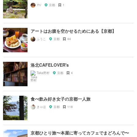
ｱﾔﾉ
京都
1
アートはお腹を空かせるためにある【京都】
ふうこ
京都
44
洛北CAFELOVER's
Taka野村
京都
4
食べ飲み好き女子の京都一人旅
きゃほ
京都
118
京都ひとり旅〜本屋に寄ってカフェでまどろんで〜