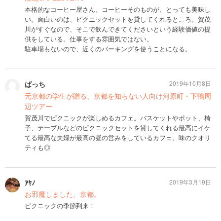
本格的なコーヒー屋さん。コーヒーそのものが、とっても美味し
い。面白いのは、ピクニックセットを貸してくれるところ。賀茂
川がすぐなので、そこで飲んできてくださいという経験価値の提
供をしている。仕事をする雰囲気ではない。
駐車場もないので、近くのパーキングを使うことになる。
ばっち
2019年10月8日
元京都の学生が贈る、京都を知らない人向け河原町・下鴨周
辺ツアー
賀茂川でピクニックが楽しめるカフェ。バスケットやポット、椅
子、テーブルなどのピクニックセットを貸してくれる最高にイケ
てる最高な夫婦が最高の昼の営みをしているカフェ。味のクオリ
ティも◎
ｱﾔﾉ
2019年3月19日
お邪魔しました、京都。
ピクニックの季節到来！