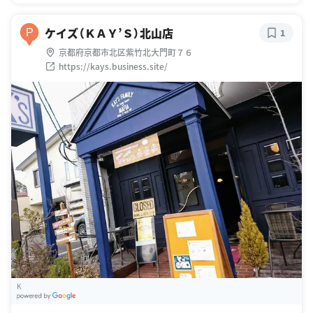
ケイズ（ＫＡＹ’Ｓ）北山店
P
1
京都府京都市北区紫竹北大門町７６
https://kays.business.site/
K
G
oogle Places