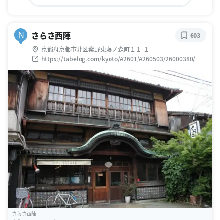
さらさ西陣
N
603
京都府京都市北区紫野東藤ノ森町１１-１
https://tabelog.com/kyoto/A2601/A260503/26000380/
さらさ西陣