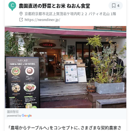
農園直送の野菜とお米 ねおん食堂
C
4
京都府京都市北区上賀茂岩ケ垣内町２２ パティオ北山 1階
https://neondiner.jp/
園田智宏
G
oogle Places
「農場からテーブルへ」をコンセプトに、さまざまな契約農家さ