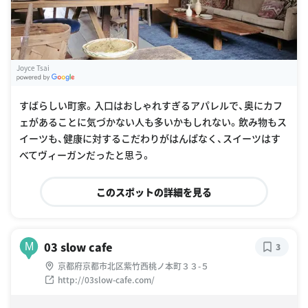
Joyce Tsai
G
oogle Places
すばらしい町家。入口はおしゃれすぎるアパレルで、奥にカフ
ェがあることに気づかない人も多いかもしれない。飲み物もス
イーツも、健康に対するこだわりがはんぱなく、スイーツはす
べてヴィーガンだったと思う。
このスポットの詳細を見る
03 slow cafe
M
3
京都府京都市北区紫竹西桃ノ本町３３-５
http://03slow-cafe.com/