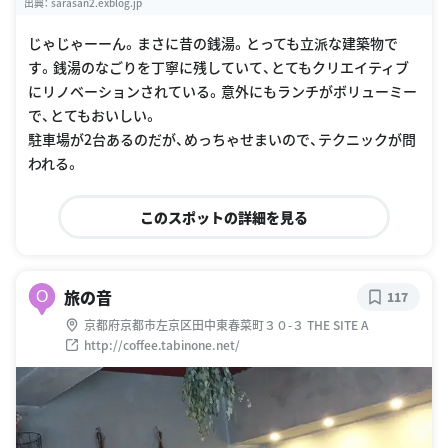
出典：
sarasan2.exblog.jp
じゃじゃーーん。まさに昔の銭湯。とっても立派な建築物で
す。銭湯のなごりを丁寧に残していて、とてもクリエイティブ
にリノベーションされている。意外にもランチがボリューミー
で、とてもおいしい。
駐車場が2台あるのだが、めっちゃせまいので、テクニックが問
われる。
このスポットの詳細を見る
旅の音
O
117
京都府京都市左京区田中東春菜町３０-３ THE SITE A
http://coffee.tabinone.net/