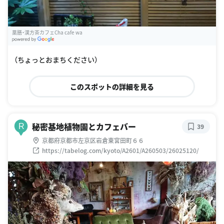
薬膳・漢方茶カフェCha cafe wa
G
oogle Places
（ちょっとおまちください）
このスポットの詳細を見る
秘密基地植物園とカフェバー
R
39
京都府京都市左京区岩倉東宮田町６６
https://tabelog.com/kyoto/A2601/A260503/26025120/