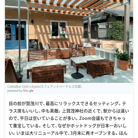
Cafe&Bar Chill's Kyoto(カフェアンドバーチルズ京都)
G
oogle Places
目の前が賀茂川で、最高にリラックスできるセッティング。テ
ラス席もいいし、中も素敵。上賀茂神社の近くで、駅からは遠い
ので、平日は空いていることが多い。Zoom会議もできちゃっ
て重宝している。そして、なぜかホットドッグが日本一おいし
い。いまは大リニューアル中で、3月末に再オープンする。ほん