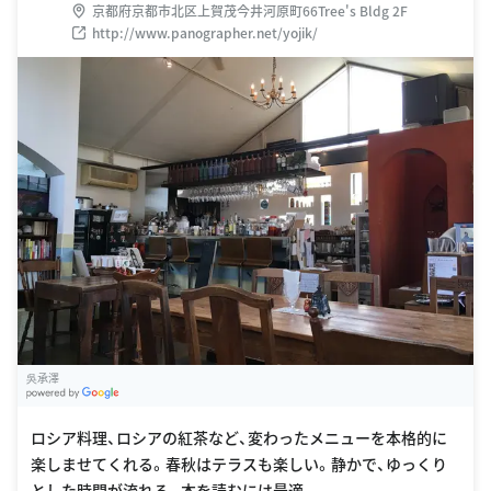
京都府京都市北区上賀茂今井河原町66Tree's Bldg 2F
http://www.panographer.net/yojik/
吳承澤
G
oogle Places
ロシア料理、ロシアの紅茶など、変わったメニューを本格的に
楽しませてくれる。春秋はテラスも楽しい。静かで、ゆっくり
とした時間が流れる。本を読むには最適。