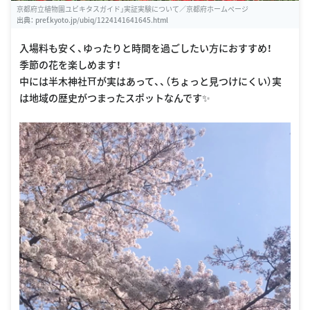
京都府立植物園ユビキタスガイド」実証実験について／京都府ホームページ
出典：
pref.kyoto.jp/ubiq/1224141641645.html
入場料も安く、ゆったりと時間を過ごしたい方におすすめ！
季節の花を楽しめます！
中には半木神社⛩が実はあって、、（ちょっと見つけにくい）実
は地域の歴史がつまったスポットなんです✨