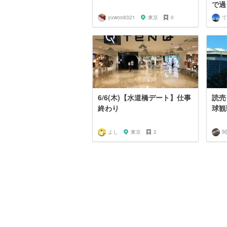
で過
yuwoo8321
東京
0
て
6/6(木)【水道橋デート】仕事
読売
終わり
球観
よし
東京
2