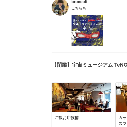
broccoli
こちらも
【閉業】宇宙ミュージアム Te
ご飯お店候補
カッ
スマ