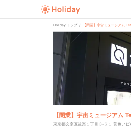
Holiday トップ
【閉業】宇宙ミュージアム Te
【閉業】宇宙ミュージアム T
東京都文京区後楽１丁目３-６１ 黄色いビル