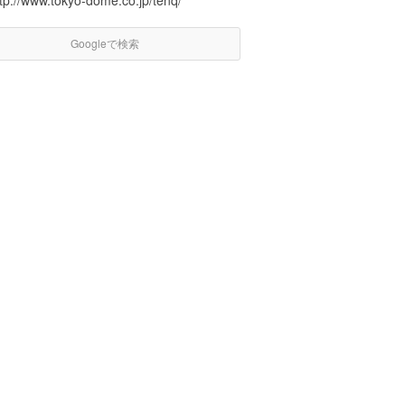
tp://www.tokyo-dome.co.jp/tenq/
Googleで検索