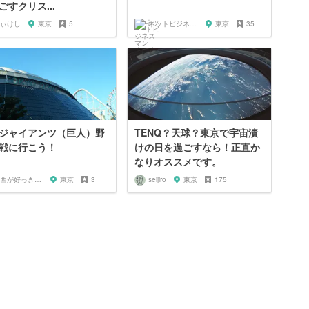
ごすクリス...
ぃけし
東京
5
ネットビジネスマン shinobu
東京
35
ジャイアンツ（巨人）野
TENQ？天球？東京で宇宙漬
戦に行こう！
けの日を過ごすなら！正直か
なりオススメです。
関西が好っきゃねん
東京
3
seijiro
東京
175