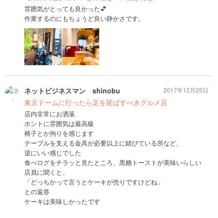
雰囲気がとっても良かった💕
作業するのにもちょうど良い静かさです。
ネットビジネスマン shinobu
2017年12月25日
東京ドームに行ったら足を延ばすべきグルメ店
店内非常にお洒落
ホントに雰囲気は最高級
椅子とか拘りを感じます
テーブルを支える金具が必要以上に錆びている所など、
逆にいい感じでした
食べログをチラッと見たところ、黒糖トーストが美味いらしい
店員に聞くと、
「どっちかって言うとケーキが売りですけどね」
との返答
ケーキは美味しかったです