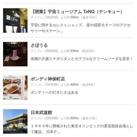
【閉業】宇宙ミュージアム TeNQ（テンキュー）
560m
ディゾン（DIXANS）より約
（徒歩10分）
宇宙に関するセレクトショップ。 星や惑星モチーフのアクセ
サリーやステーシ...
さぼうる
530m
ディゾン（DIXANS）より約
（徒歩9分）
名物の大盛りナポリタンとカラフルなクリームソーダを是非！
ボンディ神保町店
460m
ディゾン（DIXANS）より約
（徒歩8分）
ボンディへの行きたさはある
日本武道館
850m
ディゾン（DIXANS）より約
（徒歩15分）
１９６４年に開催された東京オリンピックの柔道競技会場とし
て建設。 日本テ...