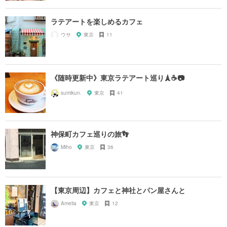
ラテアートを楽しめるカフェ
ウサ
東京
11
《随時更新中》東京ラテアート巡り🗼☕️📷
sumikun.
東京
41
神保町カフェ巡りの旅👣
Miho
東京
36
【東京周辺】カフェと神社とパン屋さんと
Amelia
東京
12