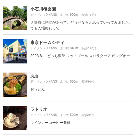
小石川後楽園
900m
ディゾン（DIXANS）より約
（徒歩15分）
入場前に時間があって、どうせならと思っていってみました。
でも入場終わって...
東京ドームシティ
840m
ディゾン（DIXANS）より約
（徒歩14分）
2023.8.11どっち派💛 フットプール スパラクーア ビッグオー
丸香
530m
ディゾン（DIXANS）より約
（徒歩9分）
おうどん
ラドリオ
520m
ディゾン（DIXANS）より約
（徒歩9分）
ウインナーコーヒー発祥