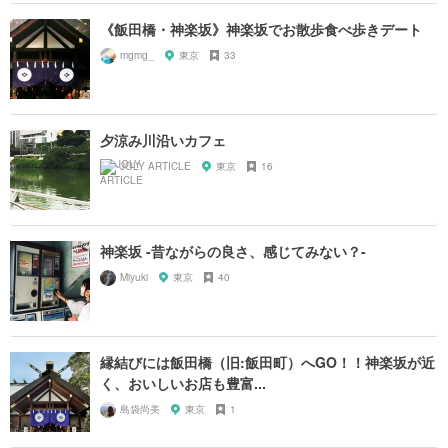
《飯田橋・神楽坂》神楽坂でお散歩食べ歩きデート
mgmg_
東京
33
夕涼み川沿いカフェ
JOLY ARTICLE
東京
16
神楽坂 -昔ながらの良さ、感じてみない？-
Miyuki
東京
40
縁結びには飯田橋（旧:飯田町）へGO！！神楽坂が近
く、おいしいお店も豊富...
島袋尚美
東京
1