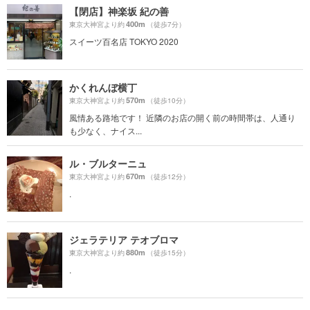
【閉店】神楽坂 紀の善
400m
東京大神宮より約
（徒歩7分）
スイーツ百名店 TOKYO 2020
かくれんぼ横丁
570m
東京大神宮より約
（徒歩10分）
風情ある路地です！ 近隣のお店の開く前の時間帯は、人通り
も少なく、ナイス...
ル・ブルターニュ
670m
東京大神宮より約
（徒歩12分）
.
ジェラテリア テオブロマ
880m
東京大神宮より約
（徒歩15分）
.