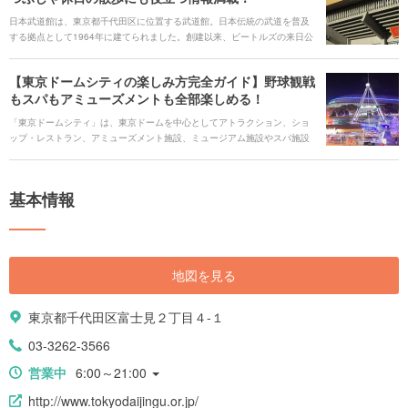
数々のジンクスも存在しています。
日本武道館は、東京都千代田区に位置する武道館。日本伝統の武道を普及
する拠点として1964年に建てられました。創建以来、ビートルズの来日公
演など武道以外のライブ・コンサートも開催され、多目的ホールとして利
用されてきました。 武道館は北の丸公園内にあるとされており、周辺には
【東京ドームシティの楽しみ方完全ガイド】野球観戦
日本を代表する寺社や皇居、公園があります。今回はそんな日本武道館周
もスパもアミューズメントも全部楽しめる！
辺を観光する際に役立つ見どころ情報を紹介していきます。
「東京ドームシティ」は、東京ドームを中心としてアトラクション、ショ
ップ・レストラン、アミューズメント施設、ミュージアム施設やスパ施設
が揃う一つの街のような場所です。ここに来れば遊び飽きることなく様々
な体験ができますよ。今回は、そんな東京ドームシティの見どころを徹底
解説します。
基本情報
地図を見る
東京都千代田区富士見２丁目４-１
03-3262-3566
営業中
6:00～21:00
http://www.tokyodaijingu.or.jp/