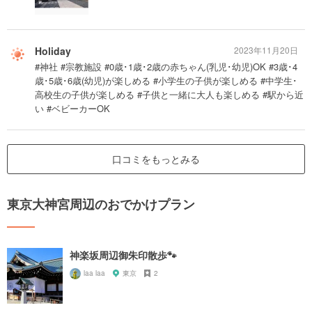
Holiday
2023年11月20日
#神社 #宗教施設 #0歳･1歳･2歳の赤ちゃん(乳児･幼児)OK #3歳･4
歳･5歳･6歳(幼児)が楽しめる #小学生の子供が楽しめる #中学生･
高校生の子供が楽しめる #子供と一緒に大人も楽しめる #駅から近
い #ベビーカーOK
口コミをもっとみる
東京大神宮周辺のおでかけプラン
神楽坂周辺御朱印散歩🐾‪
laa laa
東京
2