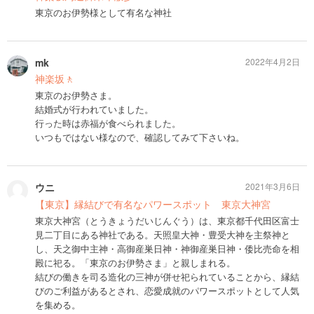
東京のお伊勢様として有名な神社
mk
2022年4月2日
神楽坂🚶
東京のお伊勢さま。
結婚式が行われていました。
行った時は赤福が食べられました。
いつもではない様なので、確認してみて下さいね。
ウニ
2021年3月6日
【東京】縁結びで有名なパワースポット 東京大神宮
東京大神宮（とうきょうだいじんぐう）は、東京都千代田区富士
見二丁目にある神社である。天照皇大神・豊受大神を主祭神と
し、天之御中主神・高御産巣日神・神御産巣日神・倭比売命を相
殿に祀る。「東京のお伊勢さま」と親しまれる。
結びの働きを司る造化の三神が併せ祀られていることから、縁結
びのご利益があるとされ、恋愛成就のパワースポットとして人気
を集める。