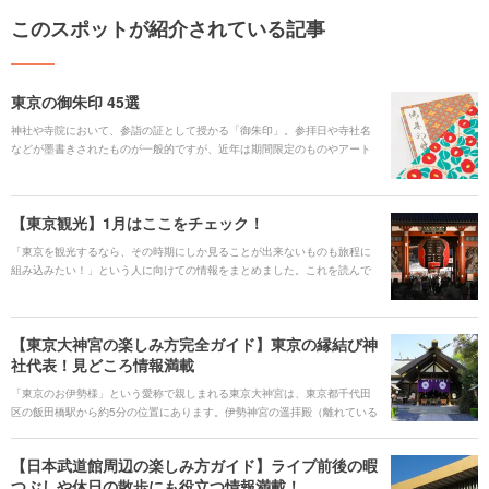
このスポットが紹介されている記事
東京の御朱印 45選
神社や寺院において、参詣の証として授かる「御朱印」。参拝日や寺社名
などが墨書きされたものが一般的ですが、近年は期間限定のものやアート
なものも登場し、多くの人を魅了しています。また、御朱印集めに必要な
「御朱印帳」は、ネットや本屋で気軽に手に入るほか、寺社オリジナルの
ものが用意されていることも多いため、ぜひ訪れる前にチェックしてみま
【東京観光】1月はここをチェック！
しょう。おすすめスポットを参考に、足を運んでみてくださいね！
「東京を観光するなら、その時期にしか見ることが出来ないものも旅程に
組み込みたい！」という人に向けての情報をまとめました。これを読んで
ぜひ東京観光の計画を立ててみてくださいね。
【東京大神宮の楽しみ方完全ガイド】東京の縁結び神
社代表！見どころ情報満載
「東京のお伊勢様」という愛称で親しまれる東京大神宮は、東京都千代田
区の飯田橋駅から約5分の位置にあります。伊勢神宮の遥拝殿（離れている
場所から参拝するための建物）として東京に置かれており、明治時代に神
前結婚式を初めて行った神社でもあります。 東京五社にも数えられ、縁結
【日本武道館周辺の楽しみ方ガイド】ライブ前後の暇
びのご利益を預かれると若い世代からも注目を集めて人気の神社となりま
つぶしや休日の散歩にも役立つ情報満載！
した。「恋みくじ」や「縁結び守り」を求めてやってくる参拝客が多く、