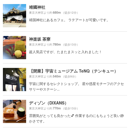
靖國神社
680m
東京大神宮より約
（徒歩12分）
靖国神社にあるカフェ。 ラテアートが可愛いです。
神楽坂 茶寮
780m
東京大神宮より約
（徒歩13分）
超人気店ですが、たまたまスッと入れました！
【閉業】宇宙ミュージアム TeNQ（テンキュー）
540m
東京大神宮より約
（徒歩9分）
宇宙に関するセレクトショップ。 星や惑星モチーフのアクセ
サリーやステーシ...
ディゾン（DIXANS）
770m
東京大神宮より約
（徒歩13分）
雰囲気がとっても良かった💕 作業するのにもちょうど良い静
かさです。