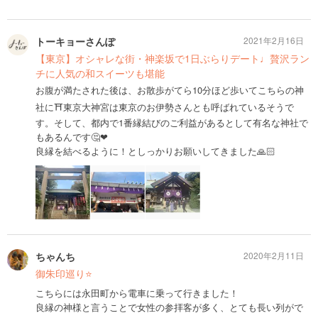
トーキョーさんぽ
2021年2月16日
【東京】オシャレな街・神楽坂で1日ぶらりデート♩贅沢ラン
チに人気の和スイーツも堪能
お腹が満たされた後は、お散歩がてら10分ほど歩いてこちらの神
社に⛩東京大神宮は東京のお伊勢さんとも呼ばれているそうで
す。そして、都内で1番縁結びのご利益があるとして有名な神社で
もあるんです🤔❤︎
良縁を結べるように！としっかりお願いしてきました🙏🏻
ちゃんち
2020年2月11日
御朱印巡り⭐️
こちらには永田町から電車に乗って行きました！
良縁の神様と言うことで女性の参拝客が多く、とても長い列がで