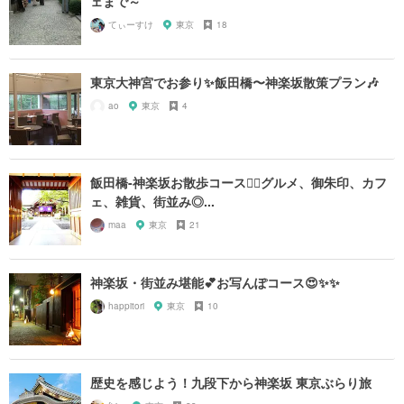
ェまで～
てぃーすけ
東京
18
東京大神宮でお参り✨飯田橋〜神楽坂散策プラン🎶
ao
東京
4
飯田橋-神楽坂お散歩コース🚶‍♂️グルメ、御朱印、カフ
ェ、雑貨、街並み◎...
maa
東京
21
神楽坂・街並み堪能💕お写んぽコース😍✨✨
happitori
東京
10
歴史を感じよう！九段下から神楽坂 東京ぶらり旅