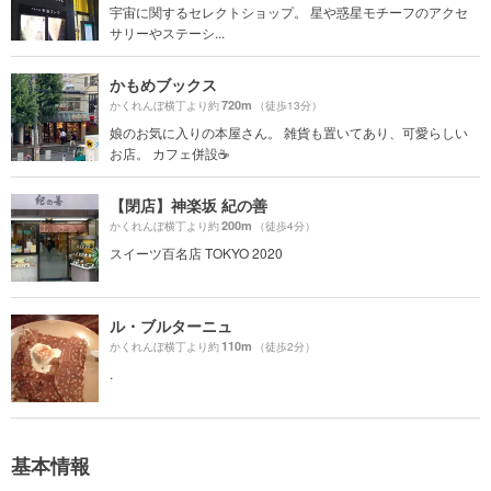
宇宙に関するセレクトショップ。 星や惑星モチーフのアクセ
サリーやステーシ...
かもめブックス
720m
かくれんぼ横丁より約
（徒歩13分）
娘のお気に入りの本屋さん。 雑貨も置いてあり、可愛らしい
お店。 カフェ併設☕️
【閉店】神楽坂 紀の善
200m
かくれんぼ横丁より約
（徒歩4分）
スイーツ百名店 TOKYO 2020
ル・ブルターニュ
110m
かくれんぼ横丁より約
（徒歩2分）
.
基本情報