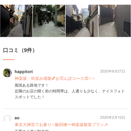
口コミ（9件）
happitori
2020年9月27日
神楽坂・街並み堪能💕お写んぽコース😍✨✨
風情ある路地です！
近隣のお店の開く前の時間帯は、人通りも少なく、ナイスフォト
スポットでした！
ao
2020年2月10日
東京大神宮でお参り✨飯田橋〜神楽坂散策プラン🎶