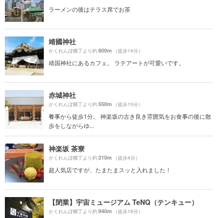
ラーメンの後はテラス席でお茶
靖國神社
800m
かくれんぼ横丁より約
（徒歩14分）
靖国神社にあるカフェ。 ラテアートが可愛いです。
赤城神社
550m
かくれんぼ横丁より約
（徒歩10分）
餐事から徒歩1分。 神楽坂の古き良き雰囲気をお食事の後に散
歩をしながらゆ...
神楽坂 茶寮
210m
かくれんぼ横丁より約
（徒歩4分）
超人気店ですが、たまたまスッと入れました！
【閉業】宇宙ミュージアム TeNQ（テンキュー）
940m
かくれんぼ横丁より約
（徒歩16分）