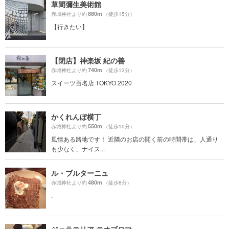
草間彌生美術館
880m
赤城神社より約
（徒歩15分）
【行きたい】
【閉店】神楽坂 紀の善
740m
赤城神社より約
（徒歩13分）
スイーツ百名店 TOKYO 2020
かくれんぼ横丁
550m
赤城神社より約
（徒歩10分）
風情ある路地です！ 近隣のお店の開く前の時間帯は、人通り
も少なく、ナイス...
ル・ブルターニュ
480m
赤城神社より約
（徒歩8分）
.