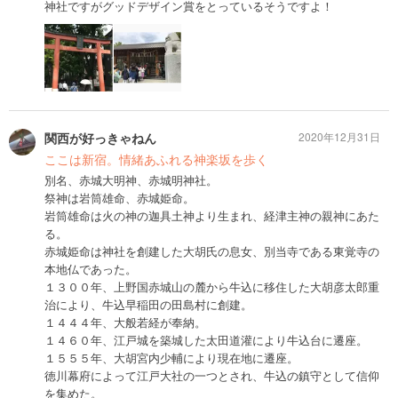
神社ですがグッドデザイン賞をとっているそうですよ！
関西が好っきゃねん
2020年12月31日
ここは新宿。情緒あふれる神楽坂を歩く
別名、赤城大明神、赤城明神社。
祭神は岩筒雄命、赤城姫命。
岩筒雄命は火の神の迦具土神より生まれ、経津主神の親神にあた
る。
赤城姫命は神社を創建した大胡氏の息女、別当寺である東覚寺の
本地仏であった。
１３００年、上野国赤城山の麓から牛込に移住した大胡彦太郎重
治により、牛込早稲田の田島村に創建。
１４４４年、大般若経が奉納。
１４６０年、江戸城を築城した太田道灌により牛込台に遷座。
１５５５年、大胡宮内少輔により現在地に遷座。
徳川幕府によって江戸大社の一つとされ、牛込の鎮守として信仰
を集めた。