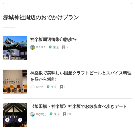
赤城神社周辺のおでかけプラン
神楽坂周辺御朱印散歩🐾‪
laa laa
東京
2
神楽坂で美味しい国産クラフトビールとスパイス料理
を昼から堪能
sanzi
東京
2
《飯田橋・神楽坂》神楽坂でお散歩食べ歩きデート
mgmg_
東京
33