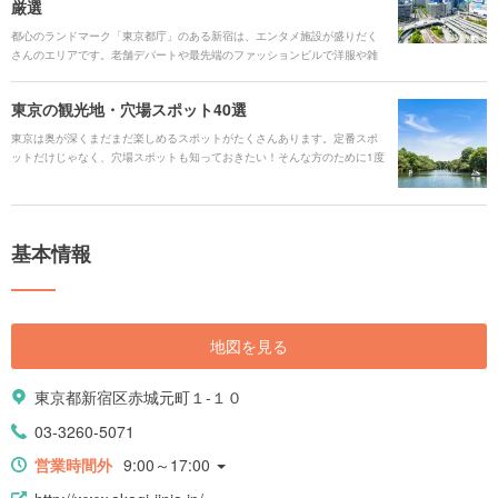
厳選
都心のランドマーク「東京都庁」のある新宿は、エンタメ施設が盛りだく
さんのエリアです。老舗デパートや最先端のファッションビルで洋服や雑
貨選び、アートスポットをめぐって鑑賞、インスタ映えするスポットもあ
り、デートや友達とのお出かけなど楽しみ方いろいろです。高層ビルが立
東京の観光地・穴場スポット40選
ち並ぶ一方で、風情ある神楽坂や公園などの自然も残っています。新旧の
魅力が満載の新宿のオススメスポットをご紹介します。
東京は奥が深くまだまだ楽しめるスポットがたくさんあります。定番スポ
ットだけじゃなく、穴場スポットも知っておきたい！そんな方のために1度
は訪れてみてほしいおすすめの穴場スポットを厳選しました。 東京に詳し
い方もまだあまり詳しくない方も、いつもとは違う遊びやデートがしたい
という方も、これを読んだら“こんなところもあるんだ”と新しい東京を知る
きっかけになるはず。 さあ、気になるスポットがあったら今すぐ準備をし
基本情報
ておでかけしましょう！
地図を見る
東京都新宿区赤城元町１-１０
03-3260-5071
営業時間外
9:00～17:00