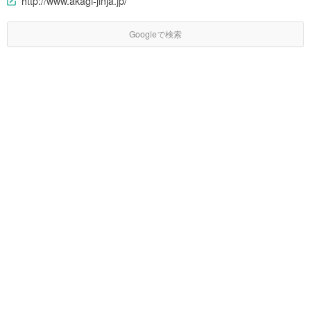
http://www.akagi-jinja.jp/
Googleで検索