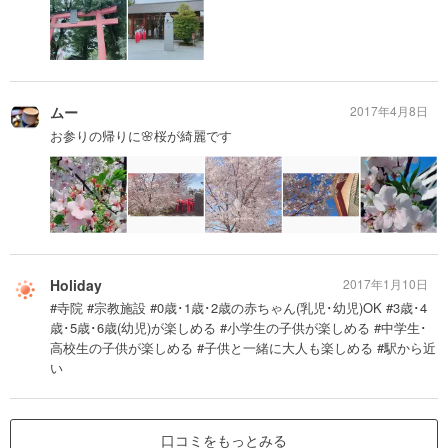
ムー
2017年4月8日
お参りの帰りに🌸桜が綺麗です
Holiday
2017年1月10日
#寺院 #宗教施設 #0歳･1歳･2歳の赤ちゃん(乳児･幼児)OK #3歳･4
歳･5歳･6歳(幼児)が楽しめる #小学生の子供が楽しめる #中学生･
高校生の子供が楽しめる #子供と一緒に大人も楽しめる #駅から近
い
口コミをもっとみる