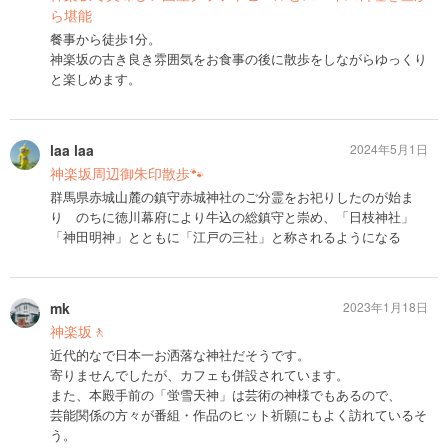
ら堪能
餐事から徒歩1分。
神楽坂の古き良き雰囲気をお食事の後に散歩をしながらゆっくり
と楽しめます。
laa laa
2024年5月1日
神楽坂周辺御朱印散歩🐾‪
群馬県赤城山麓の鎮守赤城神社のご分霊をお祀りしたのが始ま
り のちに徳川幕府により牛込の総鎮守と崇め、「日枝神社」
「神田明神」とともに「江戸の三社」と称されるようになる
mk
2023年1月18日
神楽坂🚶
近代的なで日本一お洒落な神社だそうです。
寄りませんでしたが、カフェも併設されています。
また、本殿手前の「蛍雪天神」は芸術の神様でもあるので、
芸能関係の方々が番組・作品のヒット祈願にもよく訪れているそ
う。