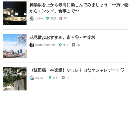
神楽坂を上から最高に楽しんでみましょう！〜買い物
からエンタメ、食事まで〜
seijiro
東京
90
花見散歩おすすめ。市ヶ谷～神楽坂
siddharthataka
東京
16
《飯田橋・神楽坂》少しレトロなオシャレデート♡
mgmg_
東京
17