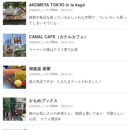
AKOMEYA TOKYO in la kagū
290m
赤城神社より約
（徒歩5分）
雑貨や食品を扱っているおしゃれな空間で、ついいろいろ買っ
てしまいそうにな...
CANAL CAFE（カナルカフェ）
790m
赤城神社より約
（徒歩14分）
ラーメンの後はテラス席でお茶
神楽坂 茶寮
370m
赤城神社より約
（徒歩7分）
超人気店ですが、たまたまスッと入れました！
かもめブックス
240m
赤城神社より約
（徒歩4分）
娘のお気に入りの本屋さん。 雑貨も置いてあり、可愛らしい
お店。 カフェ併設☕️