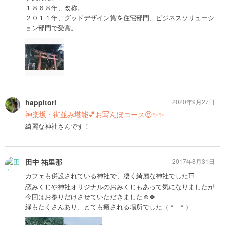
１８６８年、改称。
２０１１年、グッドデザイン賞を住宅部門、ビジネスソリューシ
ョン部門で受賞。
happitori
2020年9月27日
神楽坂・街並み堪能💕お写んぽコース😍✨✨
綺麗な神社さんです！
田中 祐里那
2017年8月31日
カフェも併設されている神社で、凄く綺麗な神社でした⛩
恋みくじや神社オリジナルのおみくじもあって気になりましたが
今回はお参りだけさせていただきました☺️🍀
緑もたくさんあり、とても癒される場所でした（＾_＾）