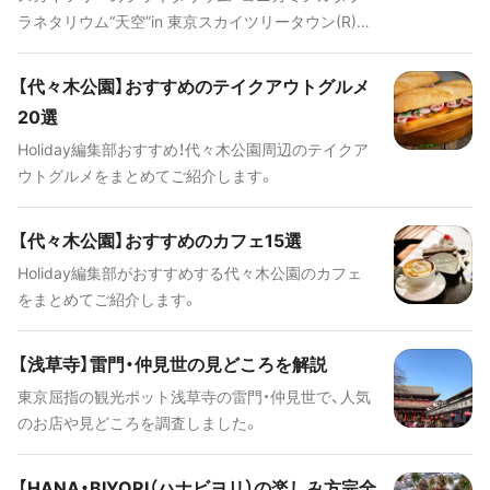
ラネタリウム“天空”in 東京スカイツリータウン(R)」
はスカイツリータウンの中でも人気の高い施設で
す。最先端の機器と快適なシートを備えた「天空」の
【代々木公園】おすすめのテイクアウトグルメ
見どころについて詳しく紹介します！
20選
Holiday編集部おすすめ！代々木公園周辺のテイクア
ウトグルメをまとめてご紹介します。
【代々木公園】おすすめのカフェ15選
Holiday編集部がおすすめする代々木公園のカフェ
をまとめてご紹介します。
【浅草寺】雷門・仲見世の見どころを解説
東京屈指の観光ポット浅草寺の雷門・仲見世で、人気
のお店や見どころを調査しました。
【HANA・BIYORI（ハナビヨリ）の楽しみ方完全