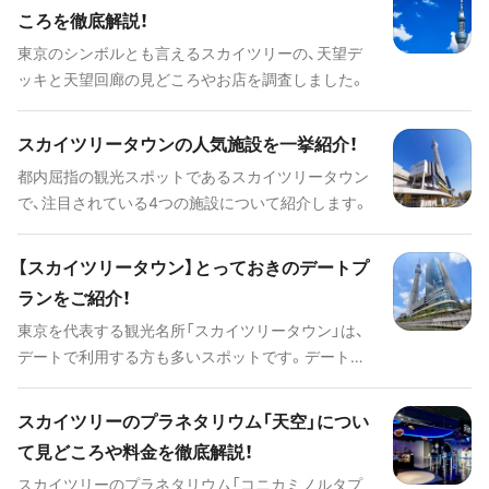
す。川辺の立地を活かした東京ミズマチの注目ポイ
ころを徹底解説！
ントやアクセス情報など、詳しく解説します。 # 東
東京のシンボルとも言えるスカイツリーの、天望デ
京ミズマチを動画でもご紹介！
ッキと天望回廊の見どころやお店を調査しました。
[youtube:id:sYkeAny7g6A]
スカイツリータウンの人気施設を一挙紹介！
都内屈指の観光スポットであるスカイツリータウン
で、注目されている4つの施設について紹介します。
【スカイツリータウン】とっておきのデートプ
ランをご紹介！
東京を代表する観光名所「スカイツリータウン」は、
デートで利用する方も多いスポットです。デートの
前にチェックしておきたい、服装や回り方、おすすめ
デートコースをご紹介します。
スカイツリーのプラネタリウム「天空」につい
て見どころや料金を徹底解説！
スカイツリーのプラネタリウム「コニカミノルタプ