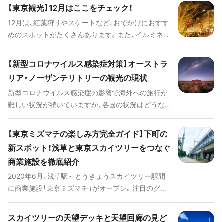
れずに楽しめる室内遊園地など様々なスポットが揃
【東京観光】12月はここをチェック！
っています。中でも都内で特に人気を集める遊園地
12月は、紅葉狩りやスケートなど、おでかけにおすす
をエリア別でご紹介します。
めのスポットがたくさんあります。また、イルミネー
ションはとてもロマンチック。情報をチェックして
楽しい思い出を作ってくださいね！
【新型コロナウイルス感染症対策】オーストラ
リア・ノーザンテリトリーの観光の現状
新型コロナウイルス感染症の影響で海外への旅行が
難しい状況が続いていますが、各国の状況はどうな
っているのか、また感染症への安全対策や今後の展
望も含めて観光局の方に聞いてみました。現地の雰
【東京ミズマチの楽しみ方完全ガイド】下町の
囲気を日本で味わえるスポットも教えていただいた
新スポット！浅草と東京スカイツリーをつなぐ
ので、三密に気をつけながら楽しみましょう（ホリデ
商業施設を徹底紹介
ー編集部） ※現地の状況は刻一刻と変わっているの
で、最新情報は公式サイトなどでご確認ください。 ※
2020年6月、浅草駅～とうきょうスカイツリー駅間
今回の記事は国ではなく州の情報ですのでご注意く
に商業施設「東京ミズマチ」がオープン。注目のグル
ださい。
メ店「むうや」や「いちや」、ボルダリング施設も併設
している「LATTEST SPORTS」などが立ち並びま
スカイツリーの天望デッキと天望回廊の見ど