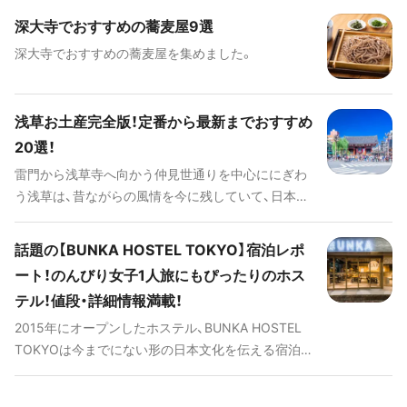
んなOtemachi One（大手町ワン）の気になる最新情
はいかがですか？
深大寺でおすすめの蕎麦屋9選
報をご紹介します。
深大寺でおすすめの蕎麦屋を集めました。
浅草お土産完全版！定番から最新までおすすめ
20選！
雷門から浅草寺へ向かう仲見世通りを中心ににぎわ
う浅草は、昔ながらの風情を今に残していて、日本人
だけでなく、外国人にも大人気の日本屈指の観光地
です。浅草ならではの伝統のつまった和のスイーツ
話題の【BUNKA HOSTEL TOKYO】宿泊レポ
だけでなく、洗練された洋菓子や、ご飯のおともやお
ート！のんびり女子1人旅にもぴったりのホス
かずにもなる甘くないものまで、いろんなジャンル
テル！値段・詳細情報満載！
のお土産が見つけられます。そんな魅力あふれる浅
草でおすすめのおいしいお土産を厳選してご紹介し
2015年にオープンしたホステル、BUNKA HOSTEL
ます。
TOKYOは今までにない形の日本文化を伝える宿泊
施設として人気のスポットです。私たちの暮らしの
中にある心地よい日本文化を伝える、細やかな環境