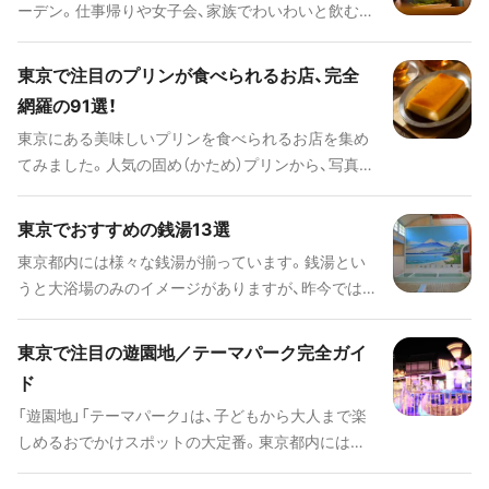
ーデン。仕事帰りや女子会、家族でわいわいと飲むビ
ールは最高ですね！最近は、ビールにとことんこだわ
ったお店や天候を気にせず楽しめる屋内ビアガーデ
東京で注目のプリンが食べられるお店、完全
ン、おしゃれな雰囲気のお店もどんどん増えてきて
網羅の91選！
います。そこで今回は、Holiday編集部がおすすめス
東京にある美味しいプリンを食べられるお店を集め
ポットを厳選。ぜひ自分のスタイルにあったお店を
てみました。人気の固め（かため）プリンから、写真映
探してみてくださいね。
えするプリン・ア・ラ・モード、中にはカレー屋さんま
でバラエティ豊かなお店が91店！是非お気に入りの
東京でおすすめの銭湯13選
一店を見つけてみてください。
東京都内には様々な銭湯が揃っています。銭湯とい
うと大浴場のみのイメージがありますが、昨今では
数種類の温泉にサウナや岩盤浴と1日中楽しめる施
設も増えています。さらに身体を休めるだけではな
東京で注目の遊園地／テーマパーク完全ガイ
く、お食事処や漫画コーナーで気分転換もできちゃ
ド
います。十人十色の楽しみ方ができるおすすめの銭
「遊園地」「テーマパーク」は、子どもから大人まで楽
湯を厳選してご紹介します！
しめるおでかけスポットの大定番。東京都内には絶
叫アトラクションが魅力的な施設や、天候に左右さ