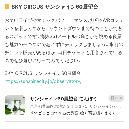
SKY CIRCUS サンシャイン60展望台
お笑いライブやマジックパフォーマンス、無料のVRコンテ
ンツを楽しみながら、カウントダウンまで待つことができ
るスポットです。海抜251メートルの高さから眺める夜景
も魅力の一つなので忘れずにチェックしましょう。事前の
チケット販売があるほか、当日チケットも用意されている
のでぜひ遊びに行ってみてください。
SKY CIRCUS サンシャイン60展望台
https://sunshinecity.jp/observatory/
サンシャイン60展望台 てんぼうパ
396
東京都豊島区東池袋３丁目１-１ サンシャインシテ
ーク（旧：SKY CIRCUS サンシャイ
ィ サンシャイン６０ビル ６０Ｆ
芝でゴロゴロできるの最高！娘と写真撮りまくり！
ン60展望台）