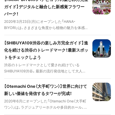
ガイド】デジタルと融合した新感覚フラワー
パーク！
2020年3月23日(月)にオープンした「HANA・
BIYORI」は、さまざまな角度から植物の魅力を体感で
きる新感覚フラワーパークです。プロジェクション
マッピングのショーや、カワウソとのふれあい、ワー
【SHIBUYA109渋谷の楽しみ方完全ガイド】進
クショップ、アクアリウムまで集まった、見どころ満
化を続ける渋谷のトレードマーク！最新スポッ
載の内容をご紹介します。 # HANA・BIYORIのおす
トをチェックしよう
すめ動画 [youtube:id:r4PUbA2TjfY]
渋谷のトレードマークとして愛され続けている
SHIBUYA109渋谷。最新の流行発信地として大人気
のファッションビルで、今やファッションだけでな
く、食べ歩きグルメやインスタ映えする最新スポッ
【Otemachi One（大手町ワン）】世界に向けて
トなど、目が離せないコンテンツがたっぷり含まれ
新しい価値を発信するタワーが完成！
ています。また今回は、2018年4月に109MEN'Sから
2020年6月にオープンした「Otemachi One（大手町
大規模リニューアルを施し、MAGNET by
ワン）」は、ラグジュアリーホテルや多目的ホール、約
SHIBUYA109という形でオープンした注目のスポッ
30店舗の商業施設が集まる複合施設です。今回はそ
トもご紹介。新しいSHIBUYA109渋谷を感じてみて