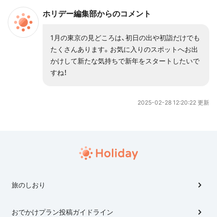
作りが人気の秘密です。 BUNKA HOSTEL TOKYO
ホリデー編集部からのコメント
のスタッフの方は丁寧な接客をしながらも気軽に話
しかけやすかったですし、1階のスペース「居酒屋ブ
1月の東京の見どころは、初日の出や初詣だけでも
ンカ」や共有スペースのコモンダイニングでは宿泊
たくさんあります。お気に入りのスポットへお出
客同士の交流もあり、会話を楽しめます。 今回はそ
かけして新たな気持ちで新年をスタートしたいで
んな「日本の文化＝心地よい暮らし」を追求したホス
すね！
テル、BUNKA HOSTEL TOKYOに宿泊してみまし
た。
2025-02-28 12:20:22 更新
旅のしおり
おでかけプラン投稿ガイドライン