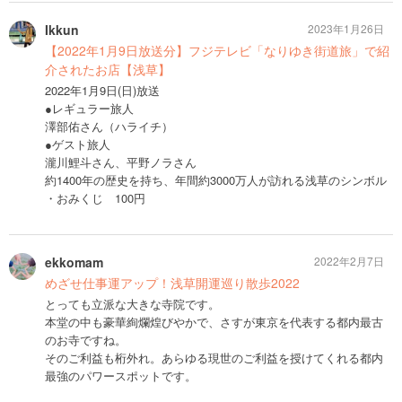
Ikkun
2023年1月26日
【2022年1月9日放送分】フジテレビ「なりゆき街道旅」で紹
介されたお店【浅草】
2022年1月9日(日)放送
●レギュラー旅人
澤部佑さん（ハライチ）
●ゲスト旅人
瀧川鯉斗さん、平野ノラさん
約1400年の歴史を持ち、年間約3000万人が訪れる浅草のシンボル
・おみくじ 100円
ekkomam
2022年2月7日
めざせ仕事運アップ！浅草開運巡り散歩2022
とっても立派な大きな寺院です。
本堂の中も豪華絢爛煌びやかで、さすが東京を代表する都内最古
のお寺ですね。
そのご利益も桁外れ。あらゆる現世のご利益を授けてくれる都内
最強のパワースポットです。