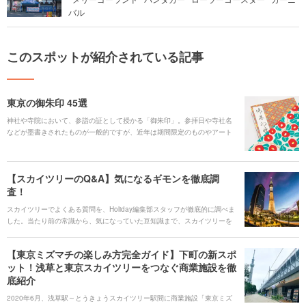
バル
このスポットが紹介されている記事
東京の御朱印 45選
神社や寺院において、参詣の証として授かる「御朱印」。参拝日や寺社名
などが墨書きされたものが一般的ですが、近年は期間限定のものやアート
なものも登場し、多くの人を魅了しています。また、御朱印集めに必要な
「御朱印帳」は、ネットや本屋で気軽に手に入るほか、寺社オリジナルの
ものが用意されていることも多いため、ぜひ訪れる前にチェックしてみま
【スカイツリーのQ&A】気になるギモンを徹底調
しょう。おすすめスポットを参考に、足を運んでみてくださいね！
査！
スカイツリーでよくある質問を、Holiday編集部スタッフが徹底的に調べま
した。当たり前の常識から、気になっていた豆知識まで、スカイツリーを
より楽しむために是非参考にしてみてください。
【東京ミズマチの楽しみ方完全ガイド】下町の新スポ
ット！浅草と東京スカイツリーをつなぐ商業施設を徹
底紹介
2020年6月、浅草駅～とうきょうスカイツリー駅間に商業施設「東京ミズ