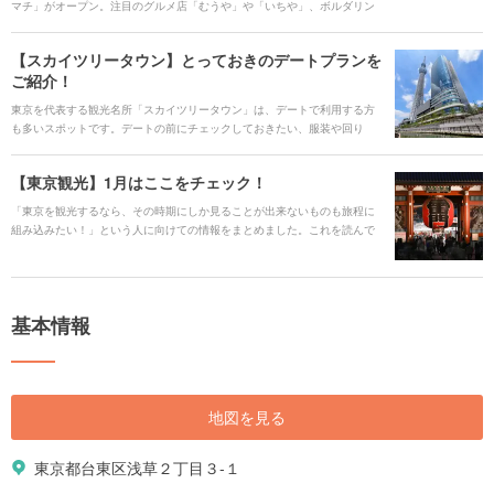
マチ」がオープン。注目のグルメ店「むうや」や「いちや」、ボルダリン
グ施設も併設している「LATTEST SPORTS」などが立ち並びます。川辺
の立地を活かした東京ミズマチの注目ポイントやアクセス情報など、詳し
【スカイツリータウン】とっておきのデートプランを
く解説します。 # 東京ミズマチを動画でもご紹介！
ご紹介！
[youtube:id:sYkeAny7g6A]
東京を代表する観光名所「スカイツリータウン」は、デートで利用する方
も多いスポットです。デートの前にチェックしておきたい、服装や回り
方、おすすめデートコースをご紹介します。
【東京観光】1月はここをチェック！
「東京を観光するなら、その時期にしか見ることが出来ないものも旅程に
組み込みたい！」という人に向けての情報をまとめました。これを読んで
ぜひ東京観光の計画を立ててみてくださいね。
基本情報
地図を見る
東京都台東区浅草２丁目３-１