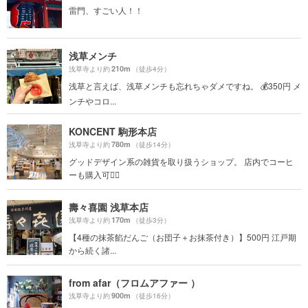
雷門、すごい人！！
浅草メンチ
210m
浅草寺より約
（徒歩4分）
浅草と言えば、浅草メンチも忘れちゃダメですね。 💰350円 メ
ンチやコロ...
KONCENT 駒形本店
780m
浅草寺より約
（徒歩14分）
グッドデザイン系の雑貨を取り扱うショップ。 店内でコーヒ
ーも購入可🙆‍♀️
壽々喜園 浅草本店
170m
浅草寺より約
（徒歩3分）
【4種の抹茶餡だんご（お団子＋お抹茶付き）】500円 江戸期
から続く諸...
from afar（フロムアファー ）
900m
浅草寺より約
（徒歩16分）