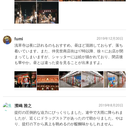
fumi
2019年12月30日
浅草寺は夜に訪れるのもおすすめ。昼ほど混雑しておらず、落ち
着いています。また、仲見世商店街は17時以降、徐々にお店が閉
まってしまいますが、シャッターには絵が描かれており、閉店後
も華やか。昼とは違った姿を見ることが出来ますよ。
濱嶋 雅之
2019年8月20日
提灯の圧倒的な迫力にびっくりしました。途中で大雨に降られま
したが、近くにドラッグストアがあったので助かりました。やは
り、提灯の下から真上を眺めるのが醍醐味かもしれません。