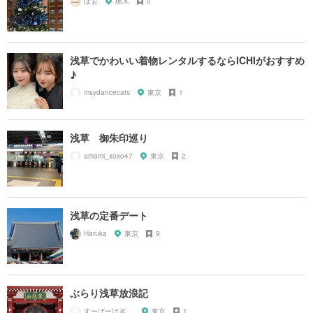
ぽぉ
栃木
0
浅草でかわいい着物レンタルするならICHIがおすすめ
♪
msydancecats
東京
1
浅草 御朱印巡り
amami_xoxo47
東京
2
浅草の定番デート
Haruka
東京
9
ぶらり浅草放浪記
すーぱーはぎちゃん
東京
1