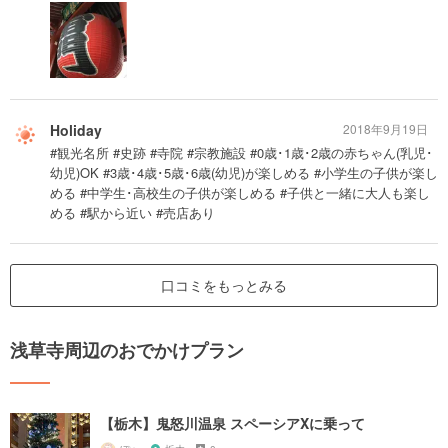
Holiday
2018年9月19日
#観光名所 #史跡 #寺院 #宗教施設 #0歳･1歳･2歳の赤ちゃん(乳児･
幼児)OK #3歳･4歳･5歳･6歳(幼児)が楽しめる #小学生の子供が楽し
める #中学生･高校生の子供が楽しめる #子供と一緒に大人も楽し
める #駅から近い #売店あり
口コミをもっとみる
浅草寺周辺のおでかけプラン
【栃木】鬼怒川温泉 スペーシアXに乗って