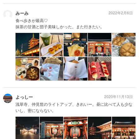
みーみ
2022年2月6日
食べ歩きが最高♡
抹茶の甘酒と団子美味しかった。また行きたい。
よっしー
2020年11月13日
浅草寺、仲見世のライトアップ、きれいー。昼に比べて人も少な
いし、密にならない。