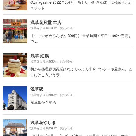
OZmagazine 2022年5月号「新しい下町さんぽ」に掲載された
スポット
浅草花月堂 本店
130m
浅草寺より約
（徒歩3分）
【ジャンボめろんぱん 300円】 営業時間：平日11:00〜完売ま
で ...
浅草 紅鶴
530m
浅草寺より約
（徒歩9分）
朝から整理券獲得必須なふわっふわ米粉パンケーキ屋さん。た
まにはこういうラ...
浅草駅
490m
浅草寺より約
（徒歩9分）
浅草駅から開始
浅草花やしき
240m
浅草寺より約
（徒歩5分）
･メリーゴーランド ･パンダカー ･ローラーコースター ･カーニ