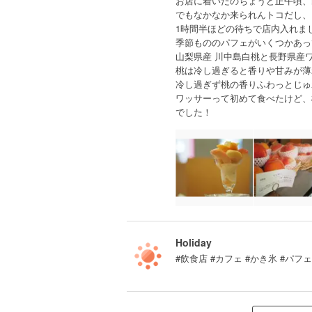
お店に着いたのちょうど正午頃、
でもなかなか来られんトコだし、
1時間半ほどの待ちで店内入れま
季節もののパフェがいくつかあっ
山梨県産 川中島白桃と長野県産ワ
桃は冷し過ぎると香りや甘みが薄
冷し過ぎず桃の香りふわっとじゅ
ワッサーって初めて食べたけど、
でした！
Holiday
#飲食店 #カフェ #かき氷 #パフ