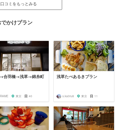
口コミをもっとみる
おでかけプラン
→合羽橋→浅草→錦糸町
浅草たべあるきプラン
IRAME
東京
40
s.ka0ru8
東京
11