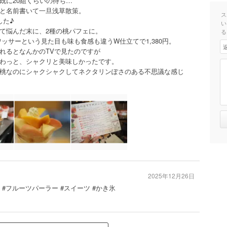
既に20組くらいの待ち…
と名前書いて一旦浅草散策。
ス
した♪
い
て悩んだ末に、2種の桃パフェに。
る
ッサーという見た目も味も食感も違うW仕立てで1,380円。
れるとなんかのTVで見たのですが
わっと、シャクリと美味しかったです。
桃なのにシャクシャクしてネクタリンぽさのある不思議な感じ
2025年12月26日
ェ #フルーツパーラー #スイーツ #かき氷