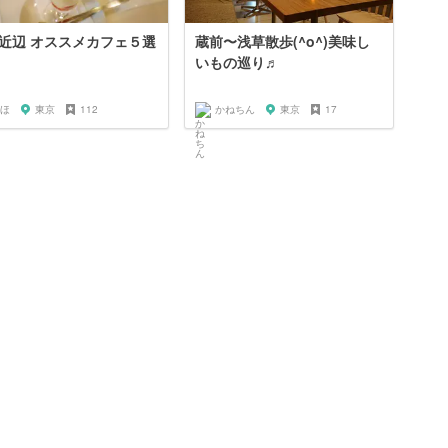
近辺 オススメカフェ５選
蔵前〜浅草散歩(^o^)美味し
いもの巡り♬
ほ
東京
112
かねちん
東京
17