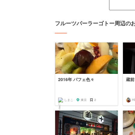
フルーツパーラーゴトー周辺の
2016年 パフェ色々
蔵前
しまこ
東京
2
H