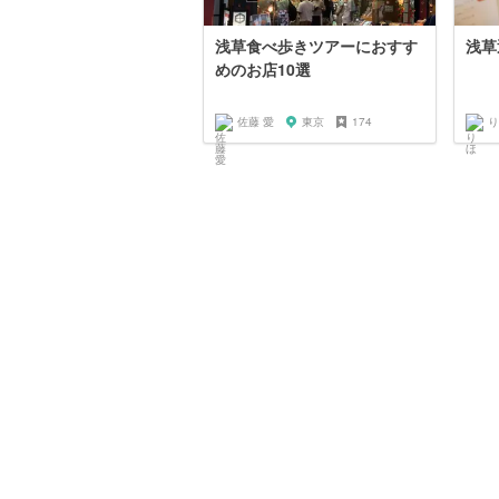
浅草食べ歩きツアーにおすす
浅草
めのお店10選
佐藤 愛
東京
174
り