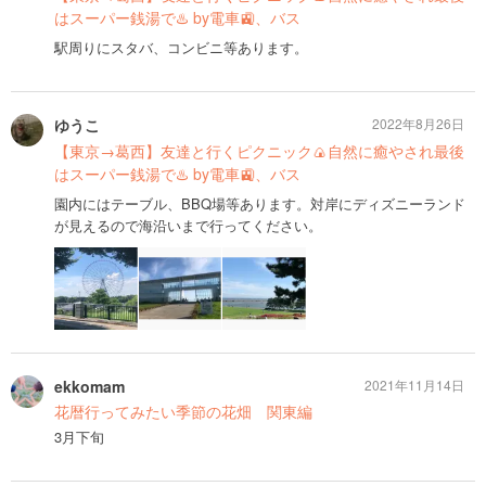
はスーパー銭湯で♨️ by電車🚉、バス
駅周りにスタバ、コンビニ等あります。
ゆうこ
2022年8月26日
【東京→葛西】友達と行くピクニック🍙自然に癒やされ最後
はスーパー銭湯で♨️ by電車🚉、バス
園内にはテーブル、BBQ場等あります。対岸にディズニーランド
が見えるので海沿いまで行ってください。
ekkomam
2021年11月14日
花暦行ってみたい季節の花畑 関東編
3月下旬