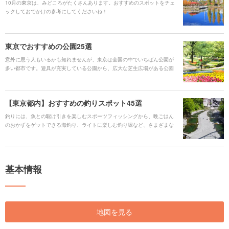
10月の東京は、みどころがたくさんあります。おすすめのスポットをチェ
ックしておでかけの参考にしてくださいね！
東京でおすすめの公園25選
意外に思う人もいるかも知れませんが、東京は全国の中でいちばん公園が
多い都市です。遊具が充実している公園から、広大な芝生広場がある公園
まで、さまざまなバリエーションがあります。のんびりとリラックスして
外の風を楽しめる、Holiday編集部おすすめの公園を厳選して紹介します！
【東京都内】おすすめの釣りスポット45選
釣りには、魚との駆け引きを楽しむスポーツフィッシングから、晩ごはん
のおかずをゲットできる海釣り、ライトに楽しむ釣り堀など、さまざまな
バリエーションがあります。今回はHoliday編集部おすすめ東京都内の釣り
スポットを、定番のスポットから穴場スポットまで幅広く紹介します。
基本情報
地図を見る