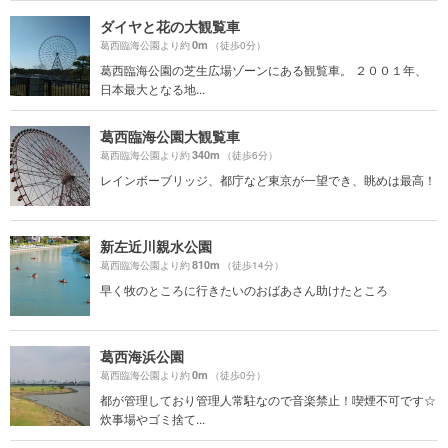
ダイヤと花の大観覧車
0m
葛西臨海公園より約
（徒歩0分）
葛西臨海公園の芝生広場ゾーンにある観覧車。 ２００１年、
日本最大となる地...
葛西臨海公園大観覧車
340m
葛西臨海公園より約
（徒歩6分）
レインボーブリッジ、都庁など東京が一望でき、眺めは最高！
新左近川親水公園
810m
葛西臨海公園より約
（徒歩14分）
早く牧のところに行きたいのおばあさん助けたところ
葛西海浜公園
0m
葛西臨海公園より約
（徒歩0分）
都が管理しており管理人常駐なので音楽禁止！喫煙不可です☆
炊事場やゴミ捨て...