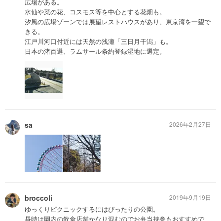
広場がある。
水仙や菜の花、コスモス等を中心とする花畑も。
汐風の広場ゾーンでは展望レストハウスがあり、東京湾を一望で
きる。
江戸川河口付近には天然の浅瀬「三日月干潟」も。
日本の渚百選、ラムサール条約登録湿地に選定。
sa
2026年2月27日
broccoli
2019年9月19日
ゆっくりピクニックするにはぴったりの公園。
昼時は園内の飲食店舗かなり混むのでお弁当持参もおすすめで