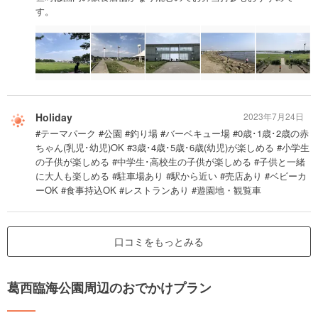
す。
Holiday
2023年7月24日
#テーマパーク #公園 #釣り場 #バーベキュー場 #0歳･1歳･2歳の赤
ちゃん(乳児･幼児)OK #3歳･4歳･5歳･6歳(幼児)が楽しめる #小学生
の子供が楽しめる #中学生･高校生の子供が楽しめる #子供と一緒
に大人も楽しめる #駐車場あり #駅から近い #売店あり #ベビーカ
ーOK #食事持込OK #レストランあり #遊園地・観覧車
口コミをもっとみる
葛西臨海公園周辺のおでかけプラン