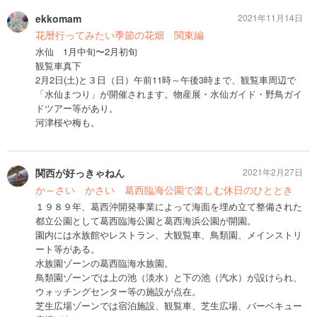
ekkomam
2021年11月14日
花暦行ってみたい季節の花畑 関東編
水仙 1月中旬〜2月初旬
観覧車真下
2月2日(土)と３日（日）午前11時～午後3時まで、観覧車周辺で
「水仙まつり」が開催されます。物産展・水仙ガイド・野鳥ガイ
ドツアー等があり。
河津桜や梅も。
関西が好っきゃねん
2021年2月27日
か～さい かさい 葛西臨海公園で楽しむ休日のひととき
１９８９年、葛西沖開発事業によって海面を埋め立て整備された
都立公園として葛西臨海公園と葛西海浜公園が開園。
園内には水族館やレストラン、大観覧車、鳥類園、メインストリ
ート等がある。
水族園ゾーンの葛西臨海水族園。
鳥類園ゾーンでは上の池（淡水）と下の池（汽水）が設けられ、
ウォッチングセンター等の施設が点在。
芝生広場ゾーンでは宿泊施設、観覧車、芝生広場、バーベキュー