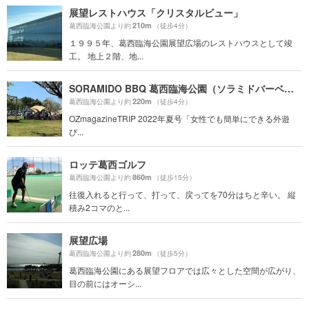
展望レストハウス「クリスタルビュー」
210m
葛西臨海公園より約
（徒歩4分）
１９９５年、葛西臨海公園展望広場のレストハウスとして竣
工。 地上２階、地...
SORAMIDO BBQ 葛西臨海公園（ソラミドバーベキュー）
220m
葛西臨海公園より約
（徒歩4分）
OZmagazineTRIP 2022年夏号「女性でも簡単にできる外遊
び...
ロッテ葛西ゴルフ
860m
葛西臨海公園より約
（徒歩15分）
往復入れると行って、打って、戻ってを70分はちと辛い。 縦
積み2コマのと...
展望広場
280m
葛西臨海公園より約
（徒歩5分）
葛西臨海公園にある展望フロアでは広々とした空間が広がり、
目の前にはオーシ...