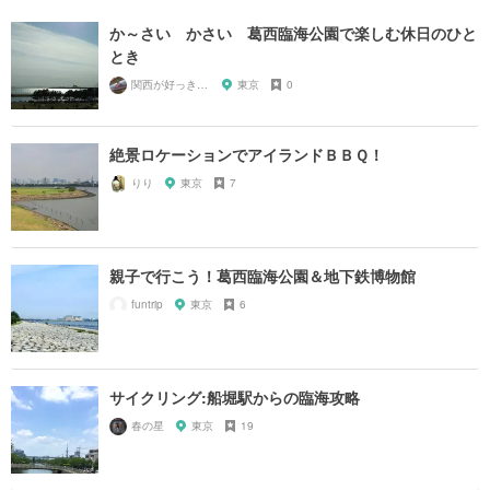
か～さい かさい 葛西臨海公園で楽しむ休日のひと
とき
関西が好っきゃねん
東京
0
絶景ロケーションでアイランドＢＢＱ！
りり
東京
7
親子で行こう！葛西臨海公園＆地下鉄博物館
funtrip
東京
6
サイクリング:船堀駅からの臨海攻略
春の星
東京
19