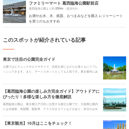
ファミリーマート 葛西臨海公園駅前店
250m
葛西臨海公園より約
（徒歩5分）
お酒やお水、氷、紙皿、おつまみなどを購入 レジャーシート
を買うのもおすすめ
このスポットが紹介されている記事
東京で注目の公園完全ガイド
公園ではピクニックやエクササイズ、自然を感じながら心身ともにリフレ
ッシュできます。また、デートスポットとしても人気です。東京都内にあ
るおすすめの公園をご紹介します。
【葛西臨海公園の楽しみ方完全ガイド】アウトドアに
ぴったり！多様な楽しみ方を徹底解説
葛西臨海公園は、東京都江戸川区に位置する都立公園です。大規模な園内
には水族館、鳥類園、観覧車、テラス付きカフェなどがあり、休日のお出
かけにぴったりな場所です。他にも園内では1年中バーベキューが楽しめた
り、レンタサイクルで見晴らしの良いサイクリングもできます。 また葛西
【東京観光】10月はここをチェック！
臨海公園を突き抜けると、「葛西海浜公園」が隣接し、東京湾を一望でき
ます。今回は、そんな魅力たっぷりの葛西臨海公園を紹介します！