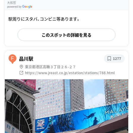
大和哲
G
oogle Places
駅周りにスタバ、コンビニ等あります。
このスポットの詳細を見る
品川駅
F
1277
東京都港区高輪３丁目２６-２７
https://www.jreast.co.jp/estation/stations/788.html