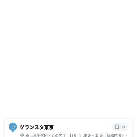
グランスタ東京
D
99
東京都千代田区丸の内１丁目９-１ JR東日本 東京駅構内 B1～