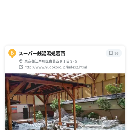
スーパー銭湯湯処葛西
B
56
東京都江戸川区東葛西９丁目３-５
http://www.yudokoro.jp/index2.html