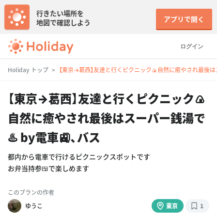
行きたい場所を
アプリで開く
地図で確認しよう
ログイン
Holiday トップ
【東京→葛西】友達と行くピクニック🍙自然に癒やされ最後はスー
【東京→葛西】友達と行くピクニック🍙
自然に癒やされ最後はスーパー銭湯で
♨️ by電車🚉、バス
都内から電車で行けるピクニックスポットです
お弁当持参🍱で楽しめます
このプランの作者
ゆうこ
東京
1