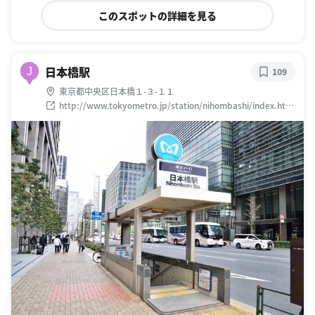
このスポットの詳細を見る
日本橋駅
J
109
東京都中央区日本橋１-３-１１
http://www.tokyometro.jp/station/nihombashi/index.htm
l