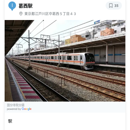
葛西駅
I
35
東京都江戸川区中葛西５丁目４３
国分寺院分國
G
oogle Places
駅