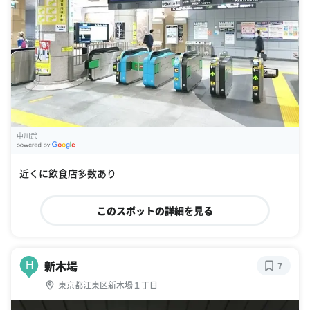
中川武
G
oogle Places
近くに飲食店多数あり
このスポットの詳細を見る
新木場
H
7
東京都江東区新木場１丁目