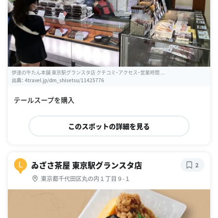
伊達の牛たん本舗 東京駅グランスタ店 クチコミ・アクセス・営業時間 ...
出典：
4travel.jp/dm_shisetsu/11425776
テールスープを購入
このスポットの詳細を見る
ゐざさ茶屋 東京駅グランスタ店
L
2
東京都千代田区丸の内１丁目９-１