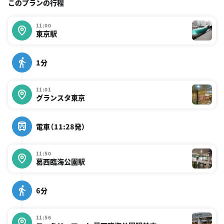
このプランの行程
11:00
東京駅
1分
11:01
グランスタ東京
電車（11:28発）
11:50
葛西臨海公園駅
6分
11:56