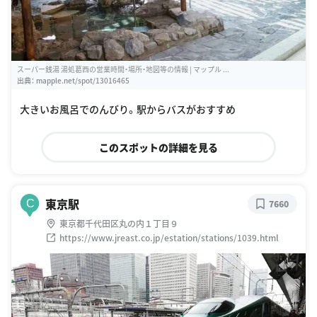
スーパー銭湯 湯処葛西の営業時間・場所・地図等の情報 | マップル ...
出典：
mapple.net/spot/13016465
大きいお風呂でのんびり。駅からバスがおすすめ
このスポットの詳細を見る
東京駅
C
7660
東京都千代田区丸の内１丁目９
https://www.jreast.co.jp/estation/stations/1039.html