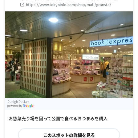
1F
https://www.tokyoinfo.com/shop/mall/gransta/
Donigh Decker
G
oogle Places
お惣菜売り場を回って公園で食べるおつまみを購入
このスポットの詳細を見る