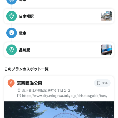
日本橋駅
電車
品川駅
このプランのスポット一覧
葛西臨海公園
A
334
東京都江戸川区臨海町６丁目２-２
https://www.city.edogawa.tokyo.jp/shisetsuguide/bunya/
koendobutsuen/kasai.html