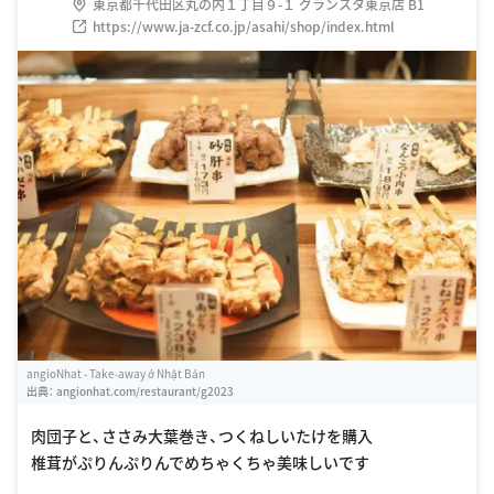
東京都千代田区丸の内１丁目９-１ グランスタ東京店 B1
https://www.ja-zcf.co.jp/asahi/shop/index.html
angioNhat - Take-away ở Nhật Bản
出典：
angionhat.com/restaurant/g2023
肉団子と、ささみ大葉巻き、つくねしいたけを購入
椎茸がぷりんぷりんでめちゃくちゃ美味しいです