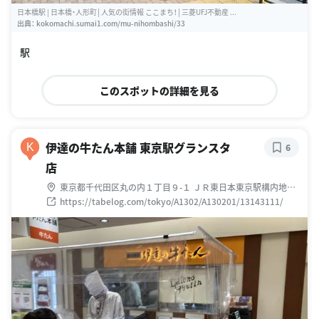
日本橋駅 | 日本橋・人形町│人気の街情報 ここまち！│三菱UFJ不動産 ...
出典：
kokomachi.sumai1.com/mu-nihombashi/33
駅
このスポットの詳細を見る
伊達の牛たん本舗 東京駅グランスタ
K
6
店
東京都千代田区丸の内１丁目９-１ ＪＲ東日本東京駅構内地階
グランスタ内
https://tabelog.com/tokyo/A1302/A130201/13143111/