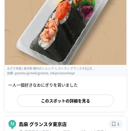
ゐざさ茶屋 | 東京駅 構内のショップ・レストラン グランスタ【公式 ...
出典：
gransta.jp/mall/gransta_tokyo/izasachaya
一人一個好きなおにぎりを買いました
このスポットの詳細を見る
鳥麻 グランスタ東京店
M
1