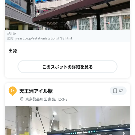
品川駅
出典：
jreast.co.jp/estation/stations/788.html
出発
このスポットの詳細を見る
天王洲アイル駅
G
67
東京都品川区 東品川2-3-8