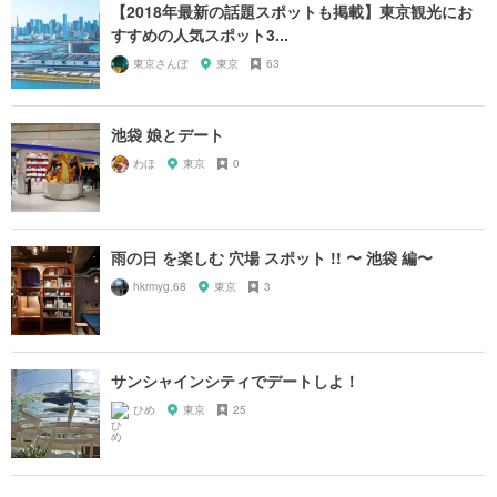
【2018年最新の話題スポットも掲載】東京観光にお
すすめの人気スポット3...
東京さんぽ
東京
63
池袋 娘とデート
わほ
東京
0
雨の日 を楽しむ 穴場 スポット !! 〜 池袋 編〜
hkrmyg.68
東京
3
サンシャインシティでデートしよ！
ひめ
東京
25