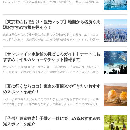
ちろんのこと、お子さん連れのおでかけにも最適です。都内に居ながら非
日常的な癒しの時間を過ごすことができるとあって、大好きな方とのデー
トスポットとしてももちろんおすすめです。そんな魅力あふれる水族館を
エリア別にご紹介します。定番からマニアックなスポットまで幅広く調査
【東京都のおでかけ・観光マップ】地図から名所や周
しましたので、気になる水族館をぜひここで見つけてくださいね！
辺おすすめ情報を探そう！
東京は昔ながらの文化や最先端の新しい文化が交錯する都市。エリアによ
って特色があり、老若男女が楽しめる観光地が盛りだくさんです。地図か
ら東京の定番スポットを探せるおでかけ・観光マップで、素敵な旅の計画
を立ててみましょう。
【サンシャイン水族館の見どころガイド】デートにお
すすめ！イルカショーやチケット情報まで
サンシャイン水族館には「天空の旅」「水辺の旅」「大海の旅」の3つのエ
リアがあり、それぞれのエリアで生き物たちのパフォーマンスタイムがあ
ります。2017年にリニューアルした屋外エリアでは「天空のペンギン」な
ど、世界初の生態展示を見ることができます。 # サンシャイン水族館のお
【夏に行くならココ】東京の夏観光で行きたいおすす
すすめ動画 [youtube:id:JEnDJwjD9Wo]
めスポットを紹介！
いよいよ夏本番！夏だからこその様々な楽しみ方をおすすめスポットと共
にご紹介します。今年の夏をどのように満喫しようか、どこにおでかけし
ようかについて考える参考にしてみてください。
【子供と東京観光】子供と一緒に楽しめるおすすめ観
光スポットを紹介