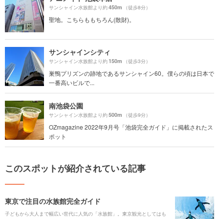
450m
サンシャイン水族館より約
（徒歩8分）
聖地。こちらももちろん(散財)。
サンシャインシティ
150m
サンシャイン水族館より約
（徒歩3分）
巣鴨プリズンの跡地であるサンシャイン60。僕らの頃は日本で
一番高いビルで...
南池袋公園
500m
サンシャイン水族館より約
（徒歩9分）
OZmagazine 2022年9月号「池袋完全ガイド」に掲載されたス
ポット
このスポットが紹介されている記事
東京で注目の水族館完全ガイド
子どもから大人まで幅広い世代に人気の「水族館」。東京観光としてはも