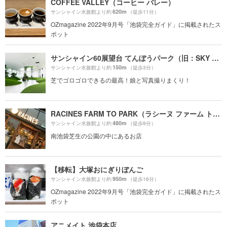
COFFEE VALLEY（コーヒー バレー）
620m
サンシャイン水族館より約
（徒歩11分）
OZmagazine 2022年9月号「池袋完全ガイド」に掲載されたス
ポット
サンシャイン60展望台 てんぼうパーク（旧：SKY CIRCUS サンシャイン60展望台）
150m
サンシャイン水族館より約
（徒歩3分）
芝でゴロゴロできるの最高！娘と写真撮りまくり！
RACINES FARM TO PARK（ラシーヌ ファーム トゥー パーク）
480m
サンシャイン水族館より約
（徒歩9分）
南池袋芝生の公園の中にあるお店
【移転】大塚おにぎりぼんご
950m
サンシャイン水族館より約
（徒歩16分）
OZmagazine 2022年9月号「池袋完全ガイド」に掲載されたス
ポット
アニメイト 池袋本店