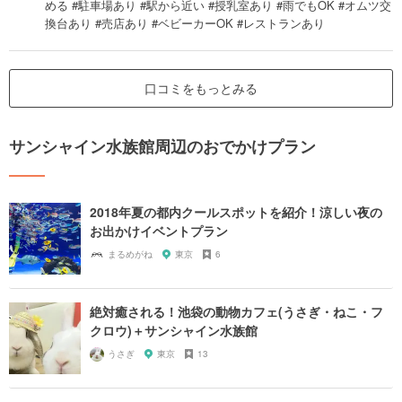
める #駐車場あり #駅から近い #授乳室あり #雨でもOK #オムツ交
換台あり #売店あり #ベビーカーOK #レストランあり
口コミをもっとみる
サンシャイン水族館周辺のおでかけプラン
2018年夏の都内クールスポットを紹介！涼しい夜の
お出かけイベントプラン
まるめがね
東京
6
絶対癒される！池袋の動物カフェ(うさぎ・ねこ・フ
クロウ)＋サンシャイン水族館
うさぎ
東京
13