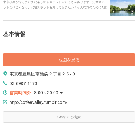
東京は奥が深くまだまだ楽しめるスポットがたくさんあります。定番スポ
ットだけじゃなく、穴場スポットも知っておきたい！そんな方のために1度
は訪れてみてほしいおすすめの穴場スポットを厳選しました。 東京に詳し
い方もまだあまり詳しくない方も、いつもとは違う遊びやデートがしたい
という方も、これを読んだら“こんなところもあるんだ”と新しい東京を知る
きっかけになるはず。 さあ、気になるスポットがあったら今すぐ準備をし
基本情報
ておでかけしましょう！
地図を見る
東京都豊島区南池袋２丁目２６-３
03-6907-1173
営業時間外
8:00～20:00
http://coffeevalley.tumblr.com/
Googleで検索