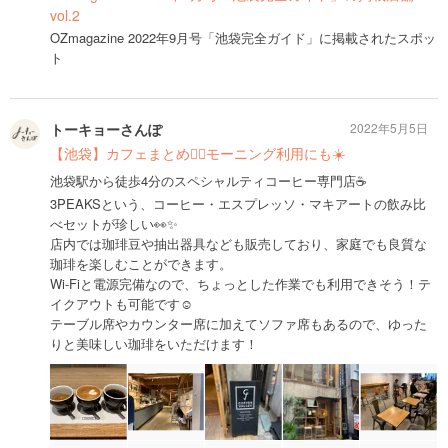
vol.2
OZmagazine 2022年9月号「池袋完全ガイド」に掲載されたスポッ
ト
トーキョーさんぽ
2022年5月5日
【池袋】カフェまとめ🚶‍♀️モーニング利用にも☀️
池袋駅から徒歩4分のスペシャルティコーヒー専門店☕️
3PEAKSという、コーヒー・エスプレッソ・マキアートの飲み比
べセットが珍しい👀✨
店内では珈琲豆や抽出器具なども販売しており、家庭でも良質な
珈琲を楽しむことができます。
Wi-Fiと電源完備なので、ちょっとした作業でも利用できそう！テ
イクアウトも可能です☺️
テーブル席やカウンター席に加えてソファ席もあるので、ゆった
りと美味しい珈琲をいただけます！