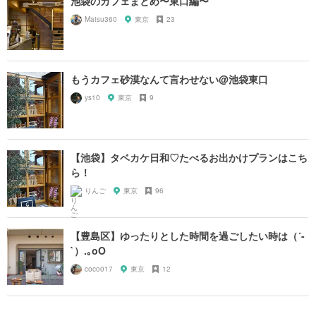
池袋のカフェまとめ〜東口編〜
Matsu360
東京
23
もうカフェ砂漠なんて言わせない@池袋東口
ys10
東京
9
【池袋】タベカケ日和♡たべるお出かけプランはこち
ら！
りんご
東京
96
【豊島区】ゆったりとした時間を過ごしたい時は（´-
`）.｡oO
coco017
東京
12