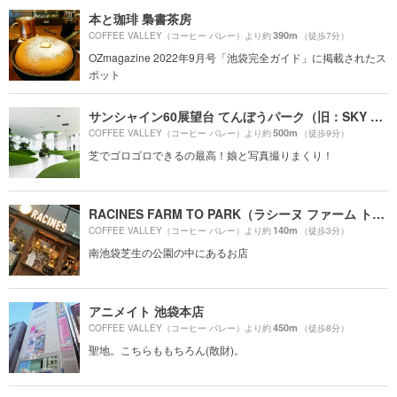
本と珈琲 梟書茶房
390m
COFFEE VALLEY（コーヒー バレー）より約
（徒歩7分）
OZmagazine 2022年9月号「池袋完全ガイド」に掲載されたス
ポット
サンシャイン60展望台 てんぼうパーク（旧：SKY CIRCUS サンシャイン60展望台）
500m
COFFEE VALLEY（コーヒー バレー）より約
（徒歩9分）
芝でゴロゴロできるの最高！娘と写真撮りまくり！
RACINES FARM TO PARK（ラシーヌ ファーム トゥー パーク）
140m
COFFEE VALLEY（コーヒー バレー）より約
（徒歩3分）
南池袋芝生の公園の中にあるお店
アニメイト 池袋本店
450m
COFFEE VALLEY（コーヒー バレー）より約
（徒歩8分）
聖地。こちらももちろん(散財)。