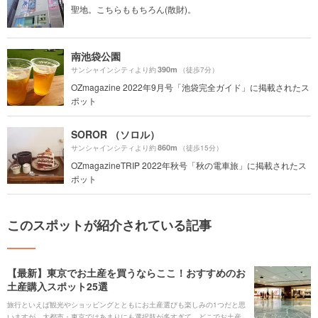
聖地。こちらももちろん(散財)。
南池袋公園
390m
サンシャインシティより約
（徒歩7分）
OZmagazine 2022年9月号「池袋完全ガイド」に掲載されたス
ポット
SOROR （ソロル）
860m
サンシャインシティより約
（徒歩15分）
OZmagazineTRIP 2022年秋号「秋の電車旅」に掲載されたス
ポット
このスポットが紹介されている記事
【最新】東京でお土産を買うならここ！おすすめのお
土産購入スポット25選
旅行といえば観光やショッピングとともにお土産選びも楽しみの1つだと思
いますが、大都市・東京ではあまりにも選択肢が多すぎて、どこでお土産