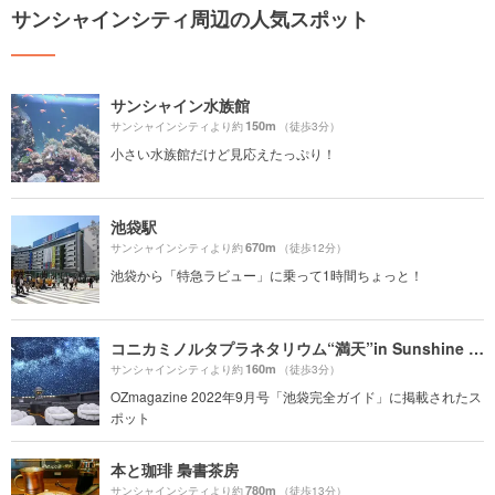
サンシャインシティ周辺の人気スポット
サンシャイン水族館
150m
サンシャインシティより約
（徒歩3分）
小さい水族館だけど見応えたっぷり！
池袋駅
670m
サンシャインシティより約
（徒歩12分）
池袋から「特急ラビュー」に乗って1時間ちょっと！
コニカミノルタプラネタリウム“満天”in Sunshine City
160m
サンシャインシティより約
（徒歩3分）
OZmagazine 2022年9月号「池袋完全ガイド」に掲載されたス
ポット
本と珈琲 梟書茶房
780m
サンシャインシティより約
（徒歩13分）