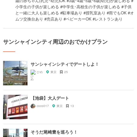
歳の赤ちゃん(乳児･幼児)OK #3歳･4歳･5歳･6歳(幼児)が楽しめる #
小学生の子供が楽しめる #中学生･高校生の子供が楽しめる #子供
と一緒に大人も楽しめる #駐車場あり #授乳室あり #雨でもOK #オ
ムツ交換台あり #売店あり #ベビーカーOK #レストランあり
サンシャインシティ周辺のおでかけプラン
サンシャインシティでデートしよ！
ひめ
東京
25
【池袋】大人デート
coco017
東京
13
そうだ尾崎豊を巡ろう！