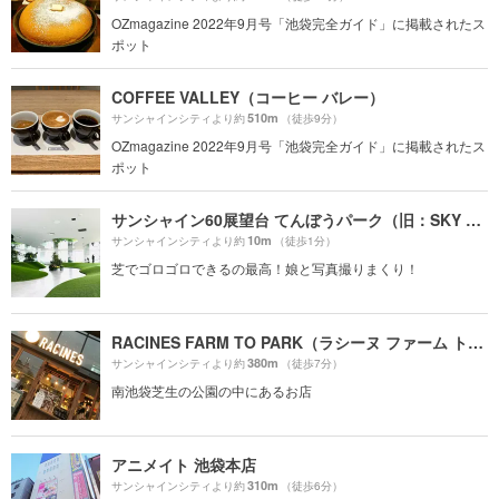
OZmagazine 2022年9月号「池袋完全ガイド」に掲載されたス
ポット
COFFEE VALLEY（コーヒー バレー）
510m
サンシャインシティより約
（徒歩9分）
OZmagazine 2022年9月号「池袋完全ガイド」に掲載されたス
ポット
サンシャイン60展望台 てんぼうパーク（旧：SKY CIRCUS サンシャイン60展望台）
10m
サンシャインシティより約
（徒歩1分）
芝でゴロゴロできるの最高！娘と写真撮りまくり！
RACINES FARM TO PARK（ラシーヌ ファーム トゥー パーク）
380m
サンシャインシティより約
（徒歩7分）
南池袋芝生の公園の中にあるお店
アニメイト 池袋本店
310m
サンシャインシティより約
（徒歩6分）