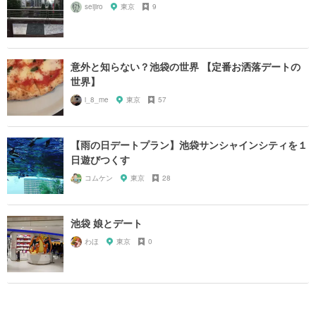
seijiro
東京
9
意外と知らない？池袋の世界 【定番お洒落デートの
世界】
i_8_me
東京
57
【雨の日デートプラン】池袋サンシャインシティを１
日遊びつくす
コムケン
東京
28
池袋 娘とデート
わほ
東京
0