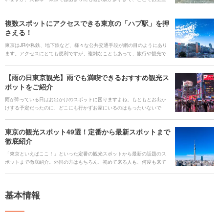
を買えばいいかと迷う方も多いかもしれません。 今回は主要な駅周辺の商
業施設や空港、人気観光スポット、そして商業施設などに出店していない
複数スポットにアクセスできる東京の「ハブ駅」を押
お菓子店まで、東京のお土産が購入できるスポットをご紹介します。ぜひ
さえる！
参考にして、さらに東京旅行を満喫してください。
東京はJRや私鉄、地下鉄など、様々な公共交通手段が網の目のようにあり
ます。アクセスにとても便利ですが、複雑なこともあって、旅行や観光で
利用する際、ちょっと難しいと感じてしまうこともあるかもしれません。
ですが、多くの交通網が交差して接続する「ハブ駅」を押さえておけば、
【雨の日東京観光】雨でも満喫できるおすすめ観光ス
電車を使って東京から目的の観光エリアへとスムーズに移動できること間
ポットをご紹介
違いなしです。 今回は、東京でも特に利用しやすい「ハブ駅」と、それぞ
れの駅から行ける人気の観光エリアをご紹介します。
雨が降っている日はお出かけのスポットに困りますよね。もともとお出か
けする予定だったのに、どこにも行かずお家にいるのはもったいないで
す。また天気予報で雨が降りそうで、お出かけ中に突然の雨が降ったらど
うしようなど困ったりしますよね。そんな雨の日に行きたい＆突然の雨で
東京の観光スポット49選！定番から最新スポットまで
も大丈夫な素敵な東京のスポットをまとめました。定番のスポットや最新
徹底紹介
のスポット、雨でも行きたくなるようなスポットばかりです。ぜひ雨の日
を楽しい1日にしてください。
「東京といえばここ！」といった定番の観光スポットから最新の話題のス
ポットまで徹底紹介。外国の方はもちろん、初めて来る人も、何度も来て
いる人も、住んでいる人も参考になる情報を集めました。旅行やデート、
家族でのちょっとしたおでかけなど、様々な楽しみ方ができるスポットが
満載です。 #### 人気のキーワード [keyword_link:プラネタリウ
基本情報
ム|https://haveagood.holiday/areas/28/spots/categories/42]
[keyword_link:穴場スポット|https://haveagood.holiday/articles/126]
[keyword_link:動物