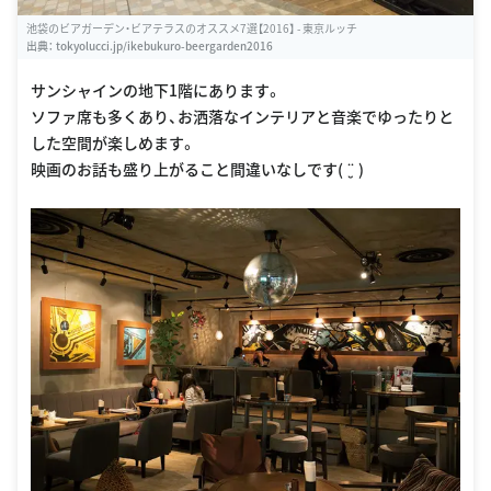
池袋のビアガーデン・ビアテラスのオススメ7選【2016】 - 東京ルッチ
出典：
tokyolucci.jp/ikebukuro-beergarden2016
サンシャインの地下1階にあります。
ソファ席も多くあり、お洒落なインテリアと音楽でゆったりと
した空間が楽しめます。
映画のお話も盛り上がること間違いなしです( ¨̮ )