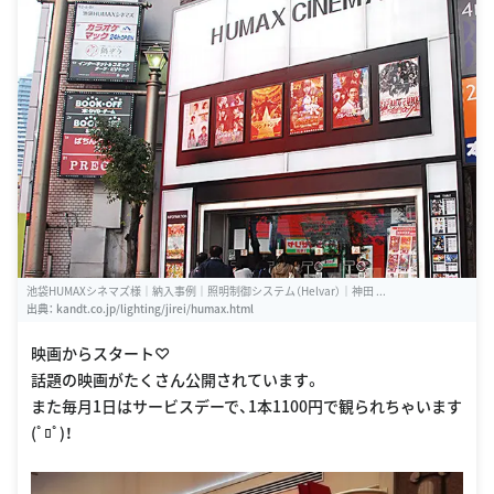
池袋HUMAXシネマズ様｜納入事例｜照明制御システム（Helvar）｜神田 ...
出典：
kandt.co.jp/lighting/jirei/humax.html
映画からスタート♡
話題の映画がたくさん公開されています。
また毎月1日はサービスデーで、1本1100円で観られちゃいます
(ﾟﾛﾟ)！