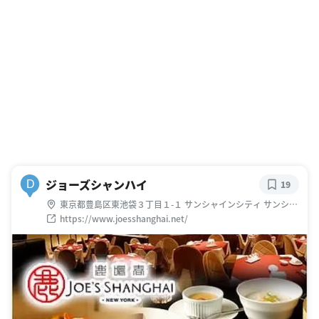
ジョーズシャンハイ
D
19
東京都豊島区東池袋３丁目１-１ サンシャインシティ サンシャ
イン60ビル 59F
https://www.joesshanghai.net/