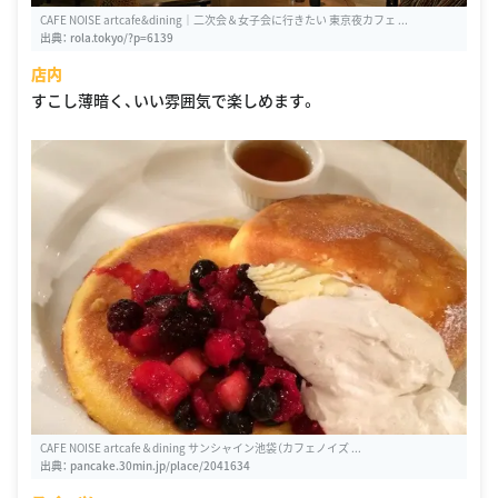
CAFE NOISE artcafe&dining｜二次会＆女子会に行きたい 東京夜カフェ ...
出典：
rola.tokyo/?p=6139
店内
すこし薄暗く、いい雰囲気で楽しめます。
CAFE NOISE artcafe＆dining サンシャイン池袋（カフェノイズ ...
出典：
pancake.30min.jp/place/2041634