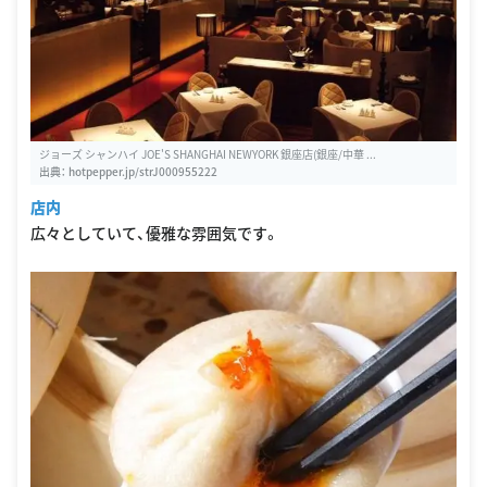
ジョーズ シャンハイ JOE'S SHANGHAI NEWYORK 銀座店(銀座/中華 ...
出典：
hotpepper.jp/strJ000955222
店内
広々としていて、優雅な雰囲気です。