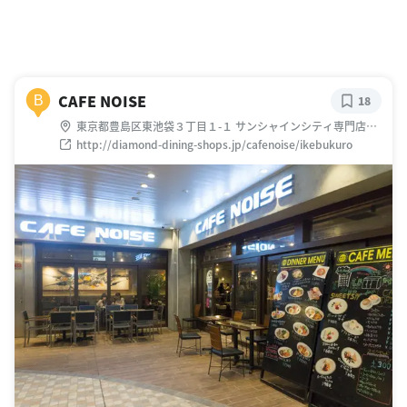
CAFE NOISE
B
18
東京都豊島区東池袋３丁目１-１ サンシャインシティ専門店街
アルパB1F
http://diamond-dining-shops.jp/cafenoise/ikebukuro