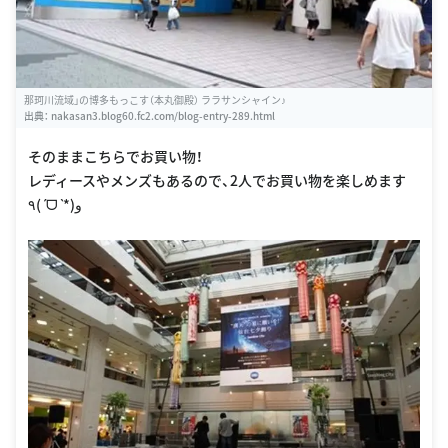
那珂川流域」の博多もっこす（本丸御殿） ララサンシャイン♪
出典：
nakasan3.blog60.fc2.com/blog-entry-289.html
そのままこちらでお買い物！
レディースやメンズもあるので、2人でお買い物を楽しめます
٩(ˊᗜˋ*)و