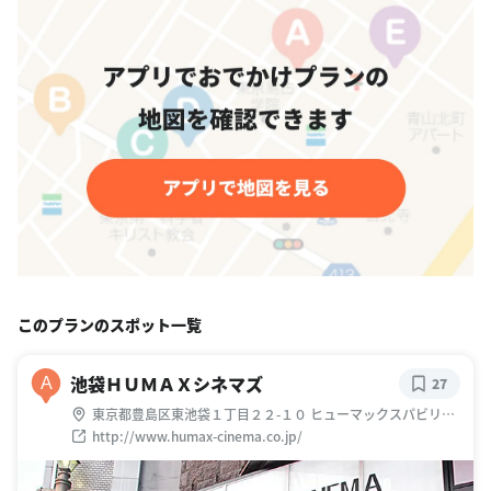
このプランのスポット一覧
池袋ＨＵＭＡＸシネマズ
A
27
東京都豊島区東池袋１丁目２２-１０ ヒューマックスパビリオ
ン池袋サンシャイン ６0通り６階・８階
http://www.humax-cinema.co.jp/