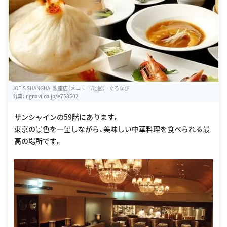
JOE'S SHANGHAI 銀座店（メニュー/地図） - ぐるなび
出典：
r.gnavi.co.jp/e758502
サンシャインの59階にあります。
東京の景色を一望しながら、美味しい中華料理を食べられる最
高の場所です。