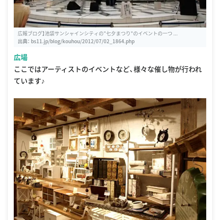
広報ブログ】池袋サンシャインシティの"七夕まつり"のイベントの一つ ...
出典：
bs11.jp/blog/kouhou/2012/07/02_1864.php
広場
ここではアーティストのイベントなど、様々な催し物が行われ
ています♪