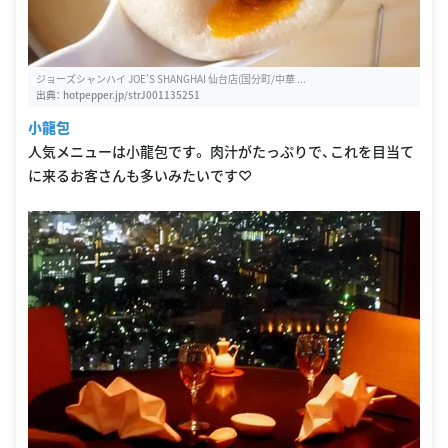
ジョーズシャンハイ JOE'S SHANGHAI 仙台店(国分町/中華 ...
出典：
hotpepper.jp/strJ001135251
小龍包
人気メニューは小龍包です。 肉汁がたっぷりで、これを目当て
に来るお客さんも多いみたいです♡