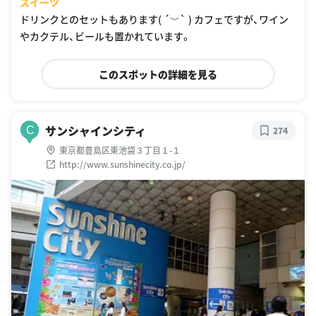
スイーツ
ドリンクとのセットもあります( ´﹀` ) カフェですが、ワイン
やカクテル、ビールも置かれています。
このスポットの詳細を見る
サンシャインシティ
C
274
東京都豊島区東池袋３丁目１-１
http://www.sunshinecity.co.jp/