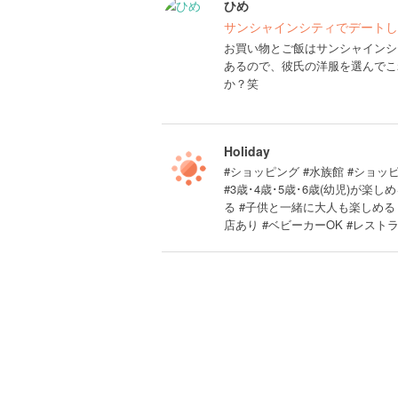
ひめ
サンシャインシティでデートし
お買い物とご飯はサンシャインシ
あるので、彼氏の洋服を選んでこ
か？笑
Holiday
#ショッピング #水族館 #ショッピ
#3歳･4歳･5歳･6歳(幼児)が
る #子供と一緒に大人も楽しめる 
店あり #ベビーカーOK #レスト