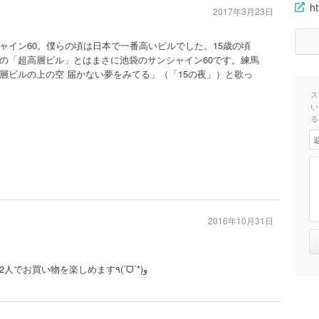
ht
2017年3月23日
ャイン60。僕らの頃は日本で一番高いビルでした。15歳の頃
の「超高層ビル」とはまさに池袋のサンシャイン60です。練馬
層ビルの上の空 届かない夢をみてる」（「15の夜」）と歌っ
ス
い
る
2016年10月31日
レディースやメンズもあるので、2人でお買い物を楽しめます٩(ˊᗜˋ*)و