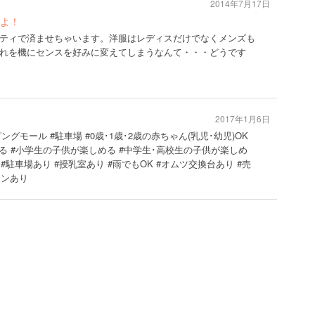
2014年7月17日
よ！
ティで済ませちゃいます。洋服はレディスだけでなくメンズも
れを機にセンスを好みに変えてしまうなんて・・・どうです
2017年1月6日
ングモール #駐車場 #0歳･1歳･2歳の赤ちゃん(乳児･幼児)OK
楽しめる #小学生の子供が楽しめる #中学生･高校生の子供が楽しめ
#駐車場あり #授乳室あり #雨でもOK #オムツ交換台あり #売
ランあり