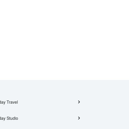
day Travel
day Studio