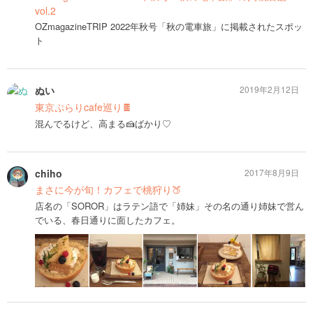
vol.2
OZmagazineTRIP 2022年秋号「秋の電車旅」に掲載されたスポッ
ト
ぬい
2019年2月12日
東京ぷらりcafe巡り🍫
混んでるけど、高まる🍰ばかり♡
chiho
2017年8月9日
まさに今が旬！カフェで桃狩り🍑
店名の「SOROR」はラテン語で「姉妹」その名の通り姉妹で営ん
でいる、春日通りに面したカフェ。