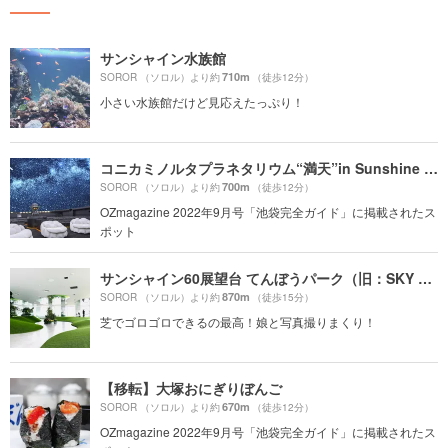
サンシャイン水族館
710m
SOROR （ソロル）より約
（徒歩12分）
小さい水族館だけど見応えたっぷり！
コニカミノルタプラネタリウム“満天”in Sunshine City
700m
SOROR （ソロル）より約
（徒歩12分）
OZmagazine 2022年9月号「池袋完全ガイド」に掲載されたス
ポット
サンシャイン60展望台 てんぼうパーク（旧：SKY CIRCUS サンシャイン60展望台）
870m
SOROR （ソロル）より約
（徒歩15分）
芝でゴロゴロできるの最高！娘と写真撮りまくり！
【移転】大塚おにぎりぼんご
670m
SOROR （ソロル）より約
（徒歩12分）
OZmagazine 2022年9月号「池袋完全ガイド」に掲載されたス