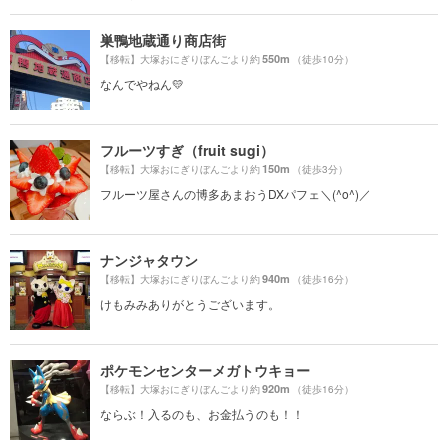
巣鴨地蔵通り商店街
550m
【移転】大塚おにぎりぼんごより約
（徒歩10分）
なんでやねん💛
フルーツすぎ（fruit sugi）
150m
【移転】大塚おにぎりぼんごより約
（徒歩3分）
フルーツ屋さんの博多あまおうDXパフェ＼(^o^)／
ナンジャタウン
940m
【移転】大塚おにぎりぼんごより約
（徒歩16分）
けもみみありがとうございます。
ポケモンセンターメガトウキョー
920m
【移転】大塚おにぎりぼんごより約
（徒歩16分）
ならぶ！入るのも、お金払うのも！！