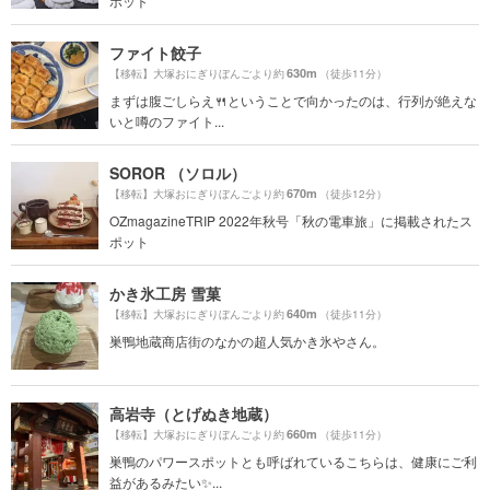
ポット
ファイト餃子
630m
【移転】大塚おにぎりぼんごより約
（徒歩11分）
まずは腹ごしらえ🍴ということで向かったのは、行列が絶えな
いと噂のファイト...
SOROR （ソロル）
670m
【移転】大塚おにぎりぼんごより約
（徒歩12分）
OZmagazineTRIP 2022年秋号「秋の電車旅」に掲載されたス
ポット
かき氷工房 雪菓
640m
【移転】大塚おにぎりぼんごより約
（徒歩11分）
巣鴨地蔵商店街のなかの超人気かき氷やさん。
高岩寺（とげぬき地蔵）
660m
【移転】大塚おにぎりぼんごより約
（徒歩11分）
巣鴨のパワースポットとも呼ばれているこちらは、健康にご利
益があるみたい✨...