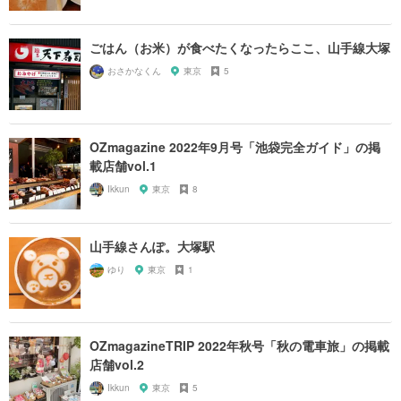
ごはん（お米）が食べたくなったらここ、山手線大塚
おさかなくん
東京
5
OZmagazine 2022年9月号「池袋完全ガイド」の掲
載店舗vol.1
Ikkun
東京
8
山手線さんぽ。大塚駅
ゆり
東京
1
OZmagazineTRIP 2022年秋号「秋の電車旅」の掲載
店舗vol.2
Ikkun
東京
5