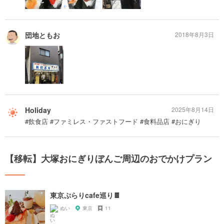
団地ともお
2018年8月3日
Holiday
2025年8月14日
#飲食店 #ファミレス・ファストフード #食料品店 #おにぎり
【移転】大塚おにぎりぼんご周辺のおでかけプラン
東京ぷらりcafe巡り🍫
ぬい
東京
11