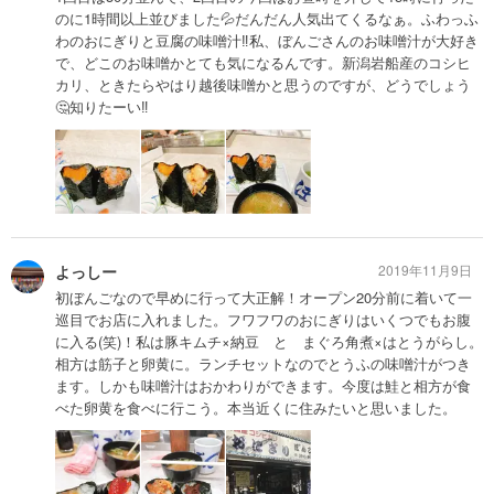
のに1時間以上並びました💦だんだん人気出てくるなぁ。ふわっふ
わのおにぎりと豆腐の味噌汁‼️私、ぼんごさんのお味噌汁が大好き
で、どこのお味噌かとても気になるんです。新潟岩船産のコシヒ
カリ、ときたらやはり越後味噌かと思うのですが、どうでしょう
🤔知りたーい‼️
よっしー
2019年11月9日
初ぼんごなので早めに行って大正解！オープン20分前に着いて一
巡目でお店に入れました。フワフワのおにぎりはいくつでもお腹
に入る(笑)！私は豚キムチ×納豆 と まぐろ角煮×はとうがらし。
相方は筋子と卵黄に。ランチセットなのでとうふの味噌汁がつき
ます。しかも味噌汁はおかわりができます。今度は鮭と相方が食
べた卵黄を食べに行こう。本当近くに住みたいと思いました。