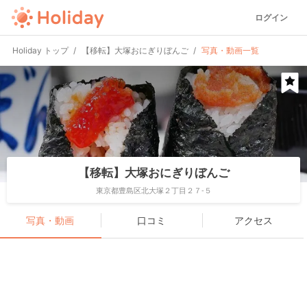
ログイン
Holiday トップ
【移転】大塚おにぎりぼんご
写真・動画一覧
【移転】大塚おにぎりぼんご
東京都豊島区北大塚２丁目２７-５
写真・動画
口コミ
アクセス