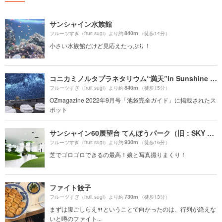
サンシャイン水族館
840m
フルーツすぎ（fruit sugi）より約
（徒歩14分）
小さい水族館だけど見応えたっぷり！
コニカミノルタプラネタリウム“満天”in Sunshine City
840m
フルーツすぎ（fruit sugi）より約
（徒歩15分）
OZmagazine 2022年9月号「池袋完全ガイド」に掲載されたス
ポット
サンシャイン60展望台 てんぼうパーク（旧：SKY CIRCUS サンシャイン60展望台）
930m
フルーツすぎ（fruit sugi）より約
（徒歩16分）
芝でゴロゴロできるの最高！娘と写真撮りまくり！
ファイト餃子
730m
フルーツすぎ（fruit sugi）より約
（徒歩13分）
まずは腹ごしらえ🍴ということで向かったのは、行列が絶えな
いと噂のファイト...