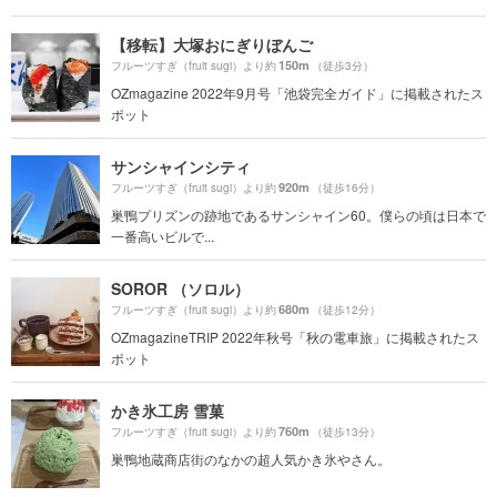
【移転】大塚おにぎりぼんご
150m
フルーツすぎ（fruit sugi）より約
（徒歩3分）
OZmagazine 2022年9月号「池袋完全ガイド」に掲載されたス
ポット
サンシャインシティ
920m
フルーツすぎ（fruit sugi）より約
（徒歩16分）
巣鴨プリズンの跡地であるサンシャイン60。僕らの頃は日本で
一番高いビルで...
SOROR （ソロル）
680m
フルーツすぎ（fruit sugi）より約
（徒歩12分）
OZmagazineTRIP 2022年秋号「秋の電車旅」に掲載されたス
ポット
かき氷工房 雪菓
760m
フルーツすぎ（fruit sugi）より約
（徒歩13分）
巣鴨地蔵商店街のなかの超人気かき氷やさん。