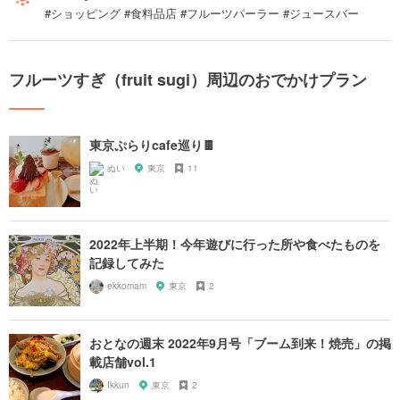
#ショッピング #食料品店 #フルーツパーラー #ジュースバー
フルーツすぎ（fruit sugi）周辺のおでかけプラン
東京ぷらりcafe巡り🍫
ぬい
東京
11
2022年上半期！今年遊びに行った所や食べたものを
記録してみた
ekkomam
東京
2
おとなの週末 2022年9月号「ブーム到来！焼売」の掲
載店舗vol.1
Ikkun
東京
2