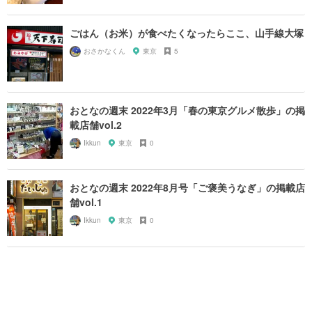
ごはん（お米）が食べたくなったらここ、山手線大塚
おさかなくん
東京
5
おとなの週末 2022年3月「春の東京グルメ散歩」の掲
載店舗vol.2
Ikkun
東京
0
おとなの週末 2022年8月号「ご褒美うなぎ」の掲載店
舗vol.1
Ikkun
東京
0