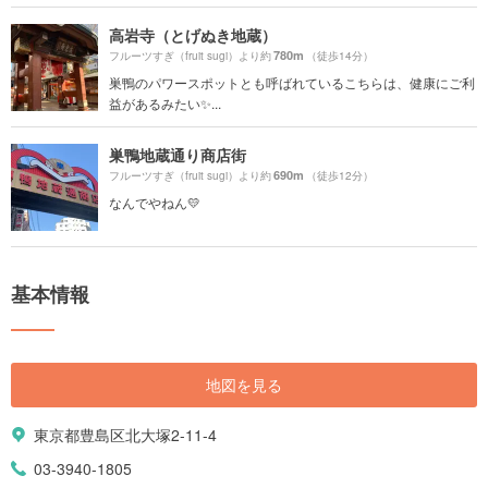
高岩寺（とげぬき地蔵）
780m
フルーツすぎ（fruit sugi）より約
（徒歩14分）
巣鴨のパワースポットとも呼ばれているこちらは、健康にご利
益があるみたい✨...
巣鴨地蔵通り商店街
690m
フルーツすぎ（fruit sugi）より約
（徒歩12分）
なんでやねん💛
基本情報
地図を見る
東京都豊島区北大塚2-11-4
03-3940-1805