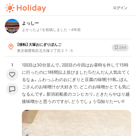
ログイン
よっしー
よかったよ！を投稿しました
4年前
【移転】大塚おにぎりぼんご
294
東京都豊島区北大塚２丁目２７-５
1
1回目は30分並んで、2回目の今回はお昼時を外して15時
に行ったのに1時間以上並びました💦だんだん人気出てく
るなぁ。ふわっふわのおにぎりと豆腐の味噌汁‼️私、ぼん
ごさんのお味噌汁が大好きで、どこのお味噌かとても気に
なるんです。新潟岩船産のコシヒカリ、ときたらやはり越
後味噌かと思うのですが、どうでしょう🤔知りたーい‼️