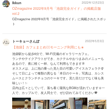
Ikkun
2022年12月23日
OZmagazine 2022年9月号「池袋完全ガイド」の掲載店舗
vol.2
OZmagazine 2022年9月号「池袋完全ガイド」に掲載されたスポッ
ト
トーキョーさんぽ
2022年5月3日
【池袋】カフェまとめ🚶‍♀️モーニング利用にも☀️
池袋駅から徒歩6分で、Wi-Fi完備のギャラリーカフェ。
ランチやテイクアウトができ、カクテルやおつまみのメニューも
あるので、夜に軽く一杯、なんて利用もできます🥂
オススメは、上に泡の乗った見た目の可愛いアイスカフェラテ🍨
そして日によって種類の異なる「本日のケーキ」写真は、カシス
ムースとクランチチョコのケーキです。見た目だけでなく味も美
味しい！✨
店内は広々としていて、落ち着く陽気なBGMが流れています☺️一
人で、カップルで、友人同士で、ぜひ訪れてみてください💖