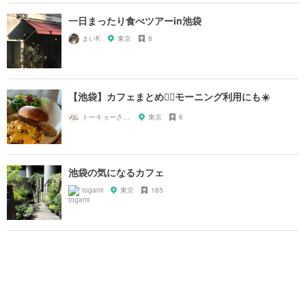
一日まったり食べツアーin池袋
まいK
東京
8
【池袋】カフェまとめ🚶‍♀️モーニング利用にも☀️
トーキョーさんぽ
東京
6
池袋の気になるカフェ
togami
東京
185