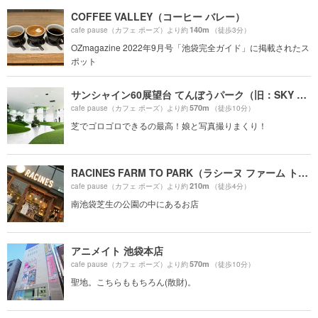
COFFEE VALLEY（コーヒー バレー）
140m
cafe pause（カフェ ポーズ）より約
（徒歩3分）
OZmagazine 2022年9月号「池袋完全ガイド」に掲載されたス
ポット
サンシャイン60展望台 てんぼうパーク（旧：SKY CIRCUS サンシャイン60展望台）
570m
cafe pause（カフェ ポーズ）より約
（徒歩10分）
芝でゴロゴロできるの最高！娘と写真撮りまくり！
RACINES FARM TO PARK（ラシーヌ ファーム トゥー パーク）
210m
cafe pause（カフェ ポーズ）より約
（徒歩4分）
南池袋芝生の公園の中にあるお店
アニメイト 池袋本店
570m
cafe pause（カフェ ポーズ）より約
（徒歩10分）
聖地。こちらももちろん(散財)。