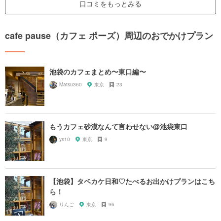
口コミをもっとみる
cafe pause（カフェ ポーズ）周辺のおでかけプラン
池袋のカフェまとめ〜東口編〜
Matsu360
東京
23
もうカフェ砂漠なんて言わせない@池袋東口
ys10
東京
9
【池袋】タベカケ日和♡たべるお出かけプランはこち
ら！
りんご
東京
96