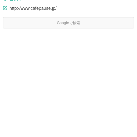
http://www.cafepause.jp/
Googleで検索