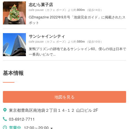
志むら菓子店
800m
cafe pause（カフェ ポーズ）より約
（徒歩14分）
OZmagazine 2022年9月号「池袋完全ガイド」に掲載されたス
ポット
サンシャインシティ
580m
cafe pause（カフェ ポーズ）より約
（徒歩10分）
巣鴨プリズンの跡地であるサンシャイン60。僕らの頃は日本で
一番高いビルで...
基本情報
地図を見る
東京都豊島区南池袋２丁目１４-１２ 山口ビル 2F
03-6912-7711
営業中
12:00～20:00