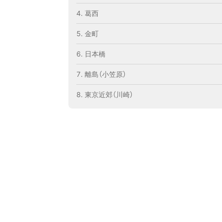
葛西
金町
日本橋
離島（小笠原）
東京近郊（川崎）