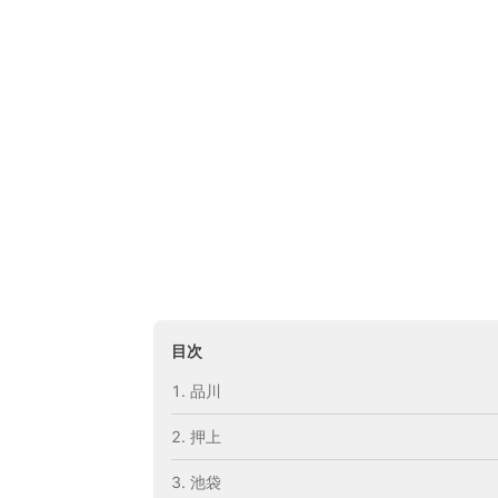
目次
品川
押上
池袋