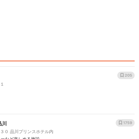
205
-１
品川
1759
３０ 品川プリンスホテル内
ョーなど楽しめる施設