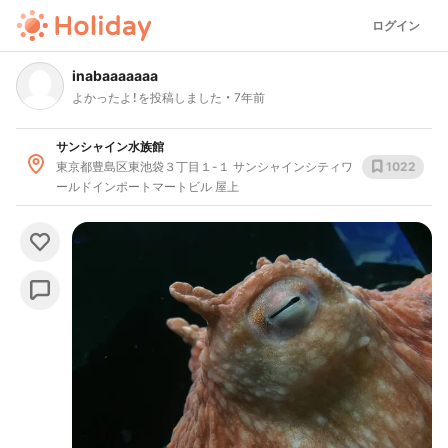
ログイン
inabaaaaaaa
よかったよ！を投稿しました
7年前
サンシャイン水族館
東京都豊島区東池袋３丁目１-１ サンシャインシティワ
1022
ールドインポートマートビル 屋上