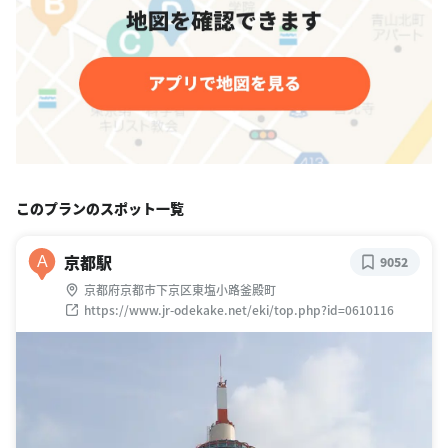
このプランのスポット一覧
京都駅
A
9052
京都府京都市下京区東塩小路釜殿町
https://www.jr-odekake.net/eki/top.php?id=0610116