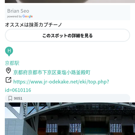
Brian Seo
G
オススメは抹茶カプチーノ
oogle Plac
es
このスポットの詳細を見る
H
京都駅
京都府京都市下京区東塩小路釜殿町
https://www.jr-odekake.net/eki/top.php?
id=0610116
9051