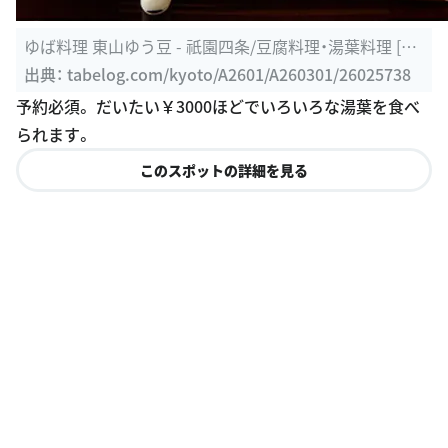
ゆば料理 東山ゆう豆 - 祇園四条/豆腐料理・湯葉料理 [食
べログ]
出典：
tabelog.com/kyoto/A2601/A260301/26025738
予約必須。 だいたい￥3000ほどでいろいろな湯葉を食べ
られます。
このスポットの詳細を見る