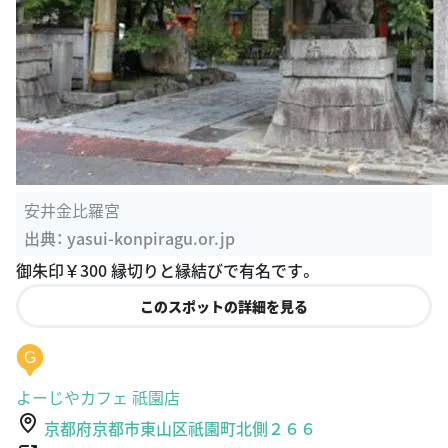
安井金比羅宮
出典：
yasui-konpiragu.or.jp
御朱印￥300 縁切りと縁結びで有名です。
このスポットの詳細を見る
G
よーじやカフェ 祇園店
京都府京都市東山区祇園町北側２６６