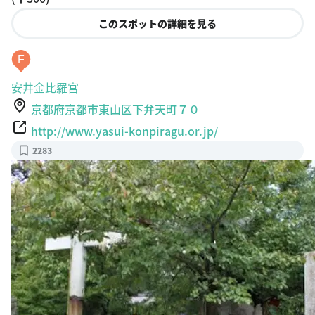
es
このスポットの詳細を見る
F
安井金比羅宮
京都府京都市東山区下弁天町７０
http://www.yasui-konpiragu.or.jp/
2283