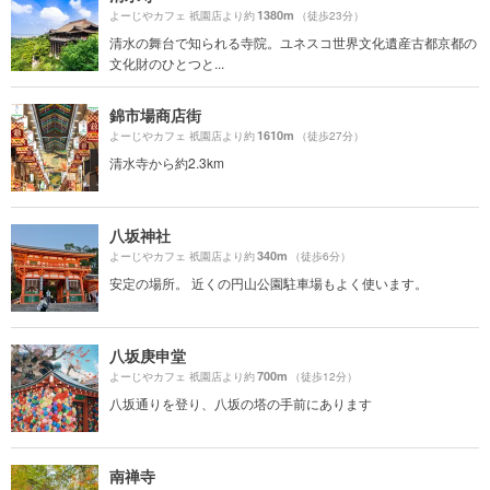
1380m
よーじやカフェ 祇園店より約
（徒歩23分）
清水の舞台で知られる寺院。ユネスコ世界文化遺産古都京都の
文化財のひとつと...
錦市場商店街
1610m
よーじやカフェ 祇園店より約
（徒歩27分）
清水寺から約2.3km
八坂神社
340m
よーじやカフェ 祇園店より約
（徒歩6分）
安定の場所。 近くの円山公園駐車場もよく使います。
八坂庚申堂
700m
よーじやカフェ 祇園店より約
（徒歩12分）
八坂通りを登り、八坂の塔の手前にあります
南禅寺