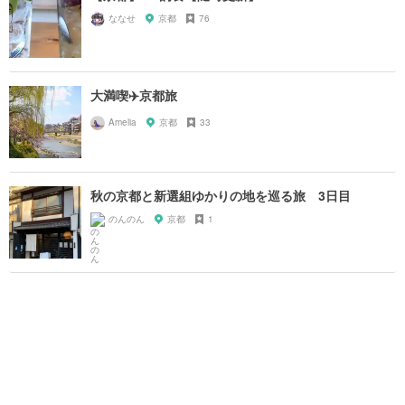
ななせ
京都
76
大満喫✈️京都旅
Amelia
京都
33
秋の京都と新選組ゆかりの地を巡る旅 3日目
のんのん
京都
1