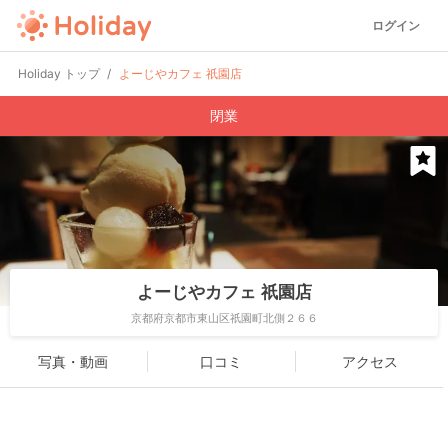
ログイン
Holiday トップ
よーじやカフェ 祇園店
閉業
よーじやカフェ 祇園店
京都府京都市東山区祇園町北側２６６
写真・動画
口コミ
アクセス