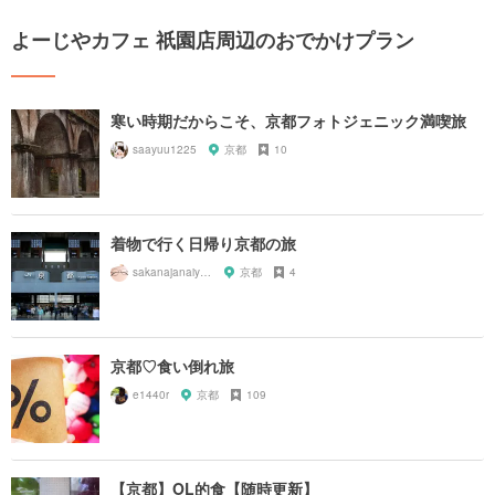
よーじやカフェ 祇園店周辺のおでかけプラン
寒い時期だからこそ、京都フォトジェニック満喫旅
saayuu1225
京都
10
着物で行く日帰り京都の旅
sakanajanaiyo_ayu
京都
4
京都♡食い倒れ旅
e1440r
京都
109
【京都】OL的食【随時更新】