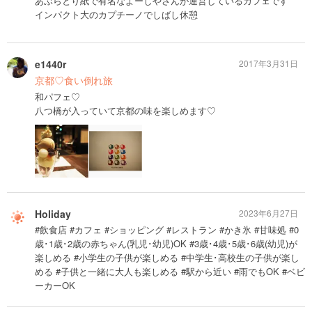
あぶらとり紙で有名なよーじやさんが運営しているカフェです
インパクト大のカプチーノでしばし休憩
e1440r
2017年3月31日
京都♡食い倒れ旅
和パフェ♡
八つ橋が入っていて京都の味を楽しめます♡
Holiday
2023年6月27日
#飲食店 #カフェ #ショッピング #レストラン #かき氷 #甘味処 #0
歳･1歳･2歳の赤ちゃん(乳児･幼児)OK #3歳･4歳･5歳･6歳(幼児)が
楽しめる #小学生の子供が楽しめる #中学生･高校生の子供が楽し
める #子供と一緒に大人も楽しめる #駅から近い #雨でもOK #ベビ
ーカーOK