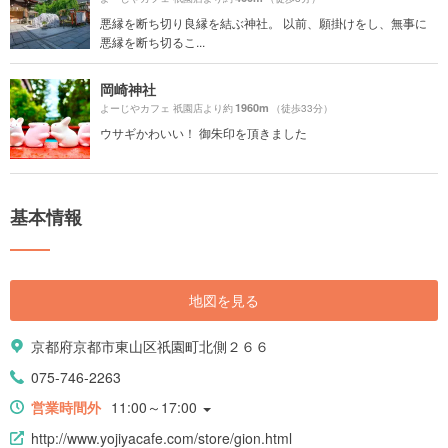
悪縁を断ち切り良縁を結ぶ神社。 以前、願掛けをし、無事に
悪縁を断ち切るこ...
岡崎神社
1960m
よーじやカフェ 祇園店より約
（徒歩33分）
ウサギかわいい！ 御朱印を頂きました
基本情報
地図を見る
京都府京都市東山区祇園町北側２６６
075-746-2263
営業時間外
11:00～17:00
http://www.yojiyacafe.com/store/gion.html