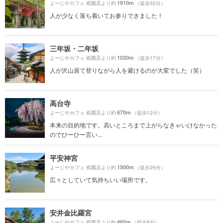
1910m
よーじやカフェ 祇園店より約
（徒歩32分）
人が少なく落ち着いてお参りできました！
三年坂・二年坂
1020m
よーじやカフェ 祇園店より約
（徒歩17分）
人が沢山居て登りながら人を避けるのが大変でした（笑）
高台寺
670m
よーじやカフェ 祇園店より約
（徒歩12分）
本来の目的地です。高いところまで上がらなきゃいけなかった
のでひーひー言い...
平安神宮
1500m
よーじやカフェ 祇園店より約
（徒歩26分）
広々としていて気持ちいい場所です。
安井金比羅宮
460m
よーじやカフェ 祇園店より約
（徒歩8分）