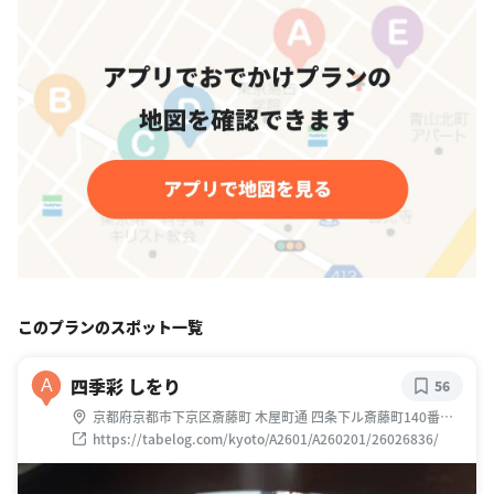
このプランのスポット一覧
四季彩 しをり
A
56
京都府京都市下京区斎藤町 木屋町通 四条下ル斎藤町140番地
の21
https://tabelog.com/kyoto/A2601/A260201/26026836/