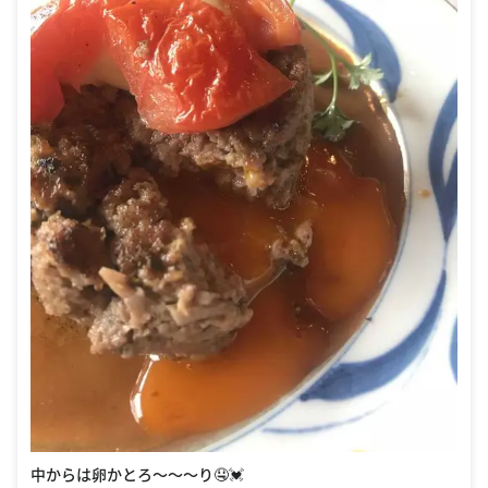
中からは卵かとろ〜〜〜り🤤💓