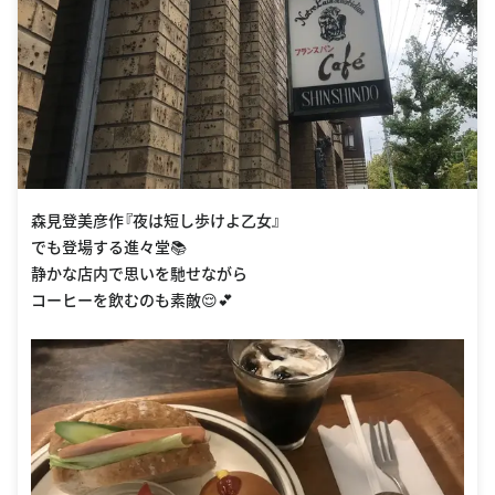
森見登美彦作『夜は短し歩けよ乙女』
でも登場する進々堂📚
静かな店内で思いを馳せながら
コーヒーを飲むのも素敵😌💕