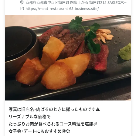
京都府京都市中京区鍋屋町 四条上がる 鍋屋町215 SAKIZO木屋
町ビル3F
https://meat-restaurant-65.business.site/
写真は旧店名・肉ばるのときに撮ったものです⚠️
リーズナブルな価格で
たっぷりお肉が食べられるコース料理を堪能🍖
女子会・デートにもおすすめ🤤💞