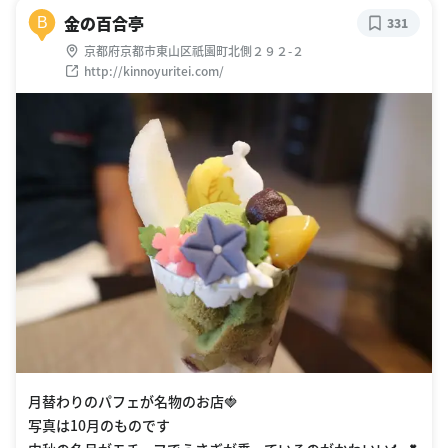
金の百合亭
B
331
京都府京都市東山区祇園町北側２９２-２
http://kinnoyuritei.com/
月替わりのパフェが名物のお店🍓
写真は10月のものです