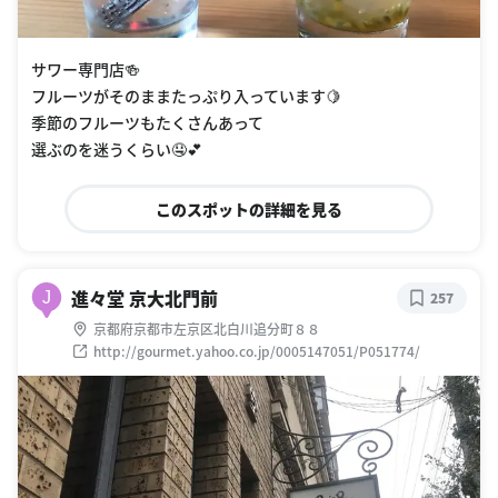
サワー専門店🍻
フルーツがそのままたっぷり入っています🍋
季節のフルーツもたくさんあって
選ぶのを迷うくらい🤤💕
このスポットの詳細を見る
進々堂 京大北門前
J
257
京都府京都市左京区北白川追分町８８
http://gourmet.yahoo.co.jp/0005147051/P051774/