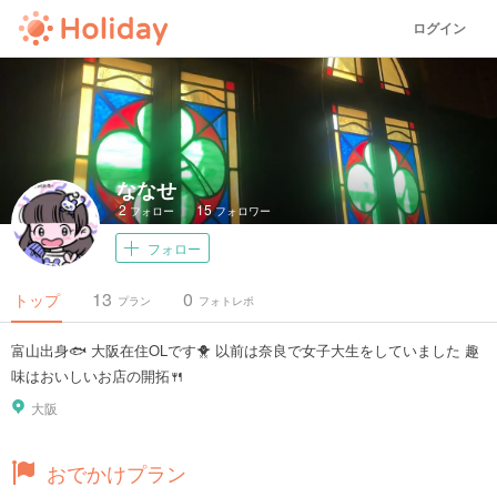
ログイン
ななせ
2
15
フォロー
フォロワー
フォロー
13
0
トップ
プラン
フォトレポ
富山出身🐟 大阪在住OLです🐥 以前は奈良で女子大生をしていました 趣
味はおいしいお店の開拓🍴
大阪
おでかけプラン