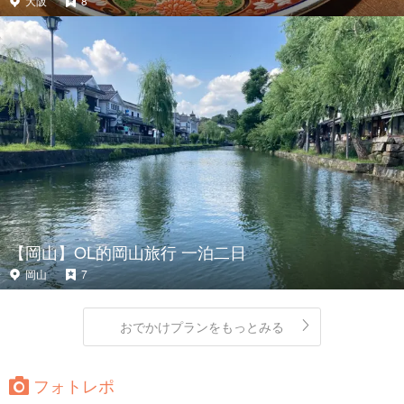
大阪
8
【岡山】OL的岡山旅行 一泊二日
岡山
7
おでかけプランをもっとみる
フォトレポ