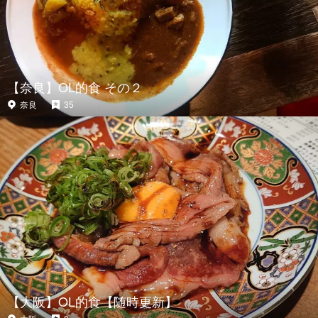
【奈良】OL的食 その２
奈良
35
【大阪】OL的食【随時更新】