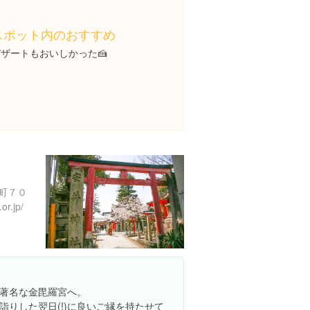
スポット内のおすすめ
ザートもおいしかった🍰
町７０
or.jp/
著名な金毘羅宮へ。
詣りした翌日(!)に良いご縁を持たせて