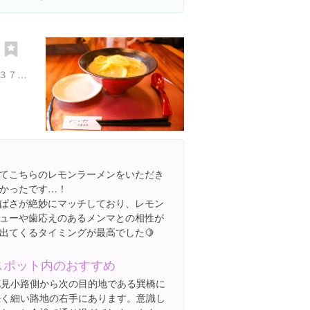
じ
京都府京都市東山区清本町３７３-３
てこちらのレモンラーメンをいただき
かったです…！
ぱさが絶妙にマッチしており、レモン
ューや歯応えのあるメンマとの相性が
出てくるタイミングが最高でした🍋
スポット内のおすすめ
花見小路側から次の目的地である巽橋に
続く細い路地の右手にあります。意識し