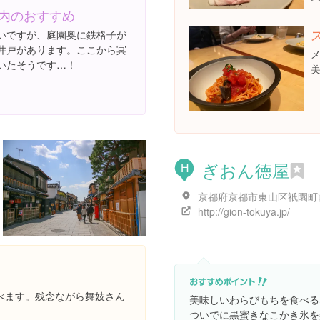
内のおすすめ
いですが、庭園奥に鉄格子が
井戸があります。ここから冥
いたそうです…！
ぎおん徳屋
H
http://gion-tokuya.jp/
べます。残念ながら舞妓さん
美味しいわらびもちを食べる
ついでに黒蜜きなこかき氷を