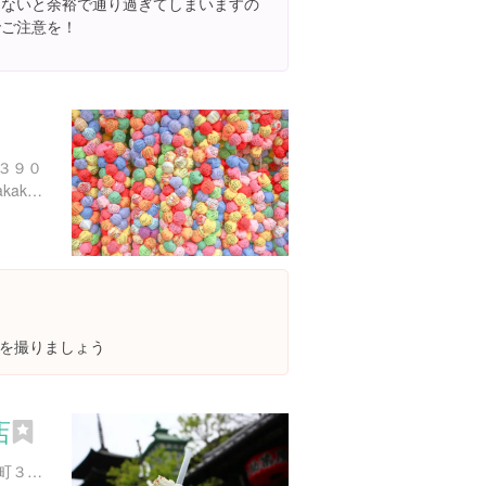
てないと余裕で通り過ぎてしまいますの
でご注意を！
３９０
http://www.geocities.jp/yasakakousinndou/
を撮りましょう
店
京都府京都市東山区八坂上町３７３