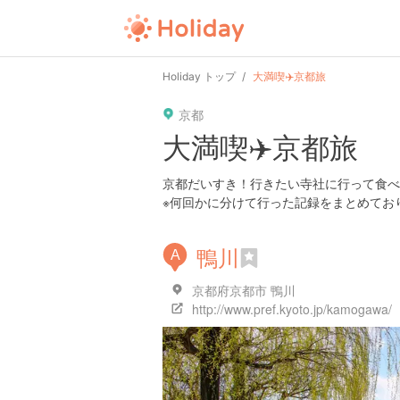
Holiday トップ
大満喫✈️京都旅
京都
大満喫✈️京都旅
京都だいすき！行きたい寺社に行って食べ
※何回かに分けて行った記録をまとめてお
鴨川
A
京都府京都市 鴨川
http://www.pref.kyoto.jp/kamogawa/