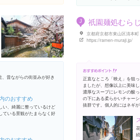
祇園麺処むら
J
https://ramen-muraji.jp/
社、昔ながらの街並みが好き
正直なところ「映え」を狙っ
ましたが、想像以上に美味し
濃厚なスープにレモンの酸っ
内のおすすめ
の下にある柔らかいチャーシ
抜群です。個人的にはネギが
しい、綺麗に整っているけど
している景観がたまらなく好
内のおすすめ