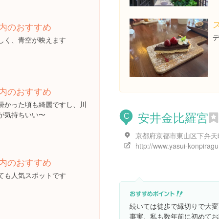
内のおすすめ
デ
しく、青空が映えます
内のおすすめ
掛かった頃も綺麗ですし、川
安井金比羅宮
が気持ちいい〜
C
京都府京都市東山区下弁天
http://www.yasui-konpiragu.
内のおすすめ
ても人気スポットです
続いては徒歩で縁切りで大変
事実、私も数年前に初めてお