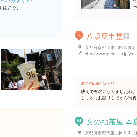
も抜群です。
八坂庚申堂
K
京都府京都市東山区金園町
映えで有名になりましたね。
しっかりお詣りしてから写真
文の助茶屋 本
M