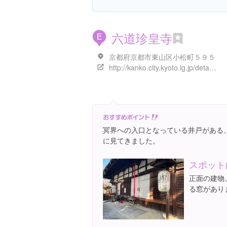
六道珍皇寺
E
京都府京都市東山区小松町５９５
http://kanko.city.kyoto.lg.jp/detail.php?InforKindCode=1&ManageCode=1000245
冥界への入口となっている井戸がある
に見てきました。
スポット
正面の建物
る窓があり