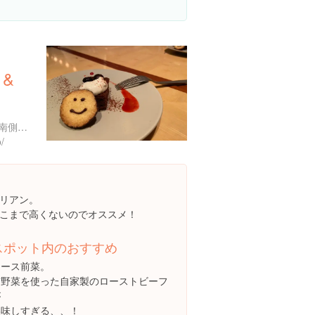
 &
京都府京都市東山区祇園町南側５７０-１９２
o/
リアン。
こまで高くないのでオススメ！
スポット内のおすすめ
コース前菜。
京野菜を使った自家製のローストビーフ
が
美味しすぎる、、！