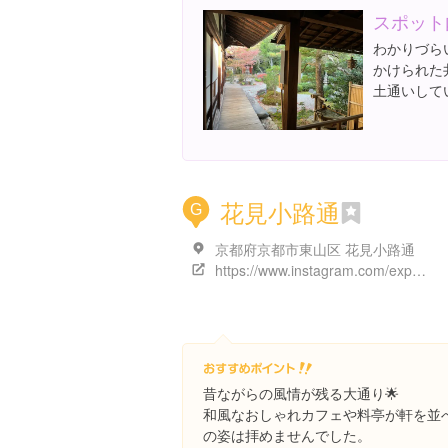
スポット
わかりづら
かけられた
土通いして
花見小路通
G
京都府京都市東山区 花見小路通
https://www.instagram.com/explore/locations/167306
昔ながらの風情が残る大通り🌟
和風なおしゃれカフェや料亭が軒を並
の姿は拝めませんでした。