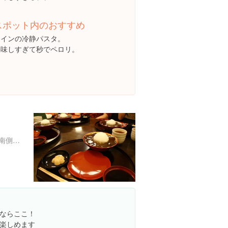
スポット内のおすすめ
メインの冷静パスタ。
美味しすぎて秒でペロリ。
京都府京都市東山区祇園町南側570-１２７
ならここ！
楽しめます