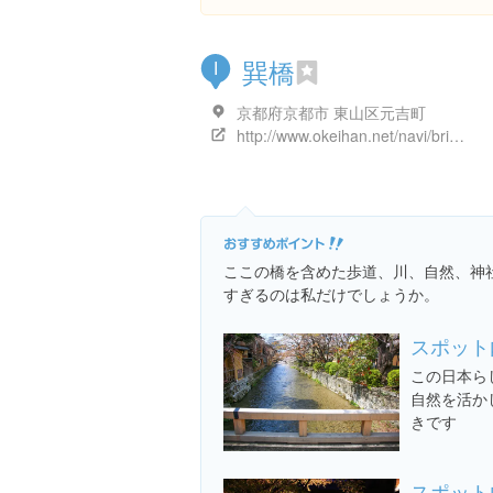
巽橋
I
京都府京都市 東山区元吉町
http://www.okeihan.net/navi/bridge/bridge04.php
ここの橋を含めた歩道、川、自然、神
すぎるのは私だけでしょうか。
スポット
この日本ら
自然を活か
きです
スポット