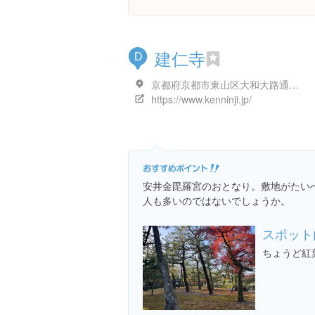
建仁寺
D
京都府京都市東山区大和大路通四条下る小松町５８４番地
https://www.kenninji.jp/
安井金毘羅宮のおとなり。敷地がたい
人も多いのではないでしょうか。
スポット
ちょうど紅