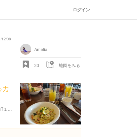
ログイン
12/08
Amelia
33
地図をみる
かわカ
京都府京都市下京区美濃屋町１７６-１