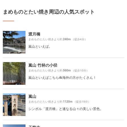
まめものとたい焼き周辺の人気スポット
渡月橋
240m
まめものとたい焼きより約
（徒歩4分）
嵐山といえば。
嵐山 竹林の小径
560m
まめものとたい焼きより約
（徒歩10分）
嵐山といえばこちら🎋海外の方がたくさん！
嵐山
1120m
まめものとたい焼きより約
（徒歩19分）
シンボル「渡月橋」と連なる山々の美しい景色。