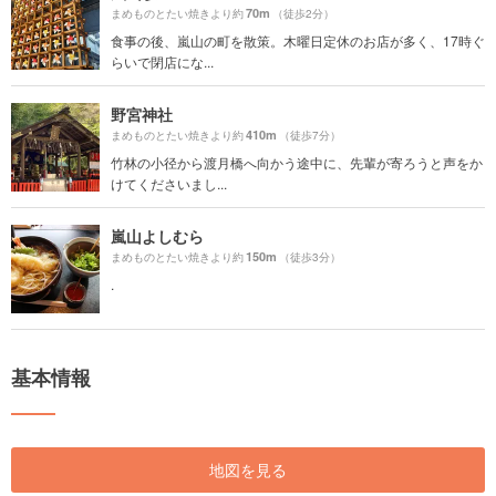
70m
まめものとたい焼きより約
（徒歩2分）
食事の後、嵐山の町を散策。木曜日定休のお店が多く、17時ぐ
らいで閉店にな...
野宮神社
410m
まめものとたい焼きより約
（徒歩7分）
竹林の小径から渡月橋へ向かう途中に、先輩が寄ろうと声をか
けてくださいまし...
嵐山よしむら
150m
まめものとたい焼きより約
（徒歩3分）
.
基本情報
地図を見る