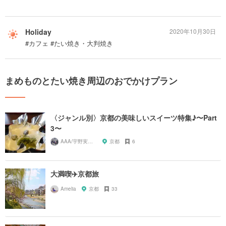
Holiday
2020年10月30日
#カフェ #たい焼き・大判焼き
まめものとたい焼き周辺のおでかけプラン
〈ジャンル別〉京都の美味しいスイーツ特集♪〜Part
3〜
AAA/宇野実彩子推し
京都
6
大満喫✈️京都旅
Amelia
京都
33