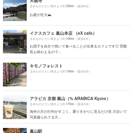
天龍寺
320m
まめものとたい焼きより約
（徒歩6分）
お庭が壮大⛰️
イクスカフェ 嵐山本店 （eX cafe）
100m
まめものとたい焼きより約
（徒歩2分）
お団子を自分で焼いて食べることが出来るカフェです◎ 雰囲
気も味わえるので...
キモノフォレスト
130m
まめものとたい焼きより約
（徒歩3分）
.
アラビカ 京都 嵐山（% ARABICA Kyoto）
170m
まめものとたい焼きより約
（徒歩3分）
海外の方の行列がすごく、通りすがりに見るだけ笑 川沿いで
写真撮られてる方...
嵐山駅