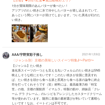
1分が賞味期限のあんバターが食べたい！
アツアツのたい焼きに氷で冷やしたバターが差し込まれていて、
あっという間にバターが溶けてしまいます。ついた異名が幻のた
い焼き。
AAA/宇野実彩子推し
2021年1月9日
〈ジャンル別〉京都の美味しいスイーツ特集♪〜Part3〜
【ジャンル】たい焼き
進化系スイーツの一つとも言える丸いフォルムのたい焼きはSNS
映えしそうな程にエモいです！このたい焼きが全国に普及すれ
ば、たい焼きを頭から食べる派と尻尾から食べる派の論争に終止
符を打ってくれそうです（笑）材料には、最高級薄力粉「特宝
笠」の他、京都の製餡所「イマムラ」特製の餡や、姉妹店「クレ
ーム デラ クレーム」のレシピをアレンジしたカスタードクリーム
等が使われています。随所に老舗の素材選びが利いていて素晴ら
しいです！なお、イートインは不可です。