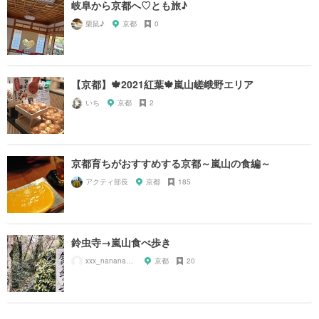
岐阜から京都へ♡とも旅♪
栗鼠♪
京都
0
【京都】🍁2021紅葉🍁嵐山嵯峨野エリア
いち
京都
2
京都育ちがおすすめする京都～嵐山の食編～
アクティ部長
京都
185
鈴虫寺→嵐山食べ歩き
xxx_nanana_xxx7
京都
20