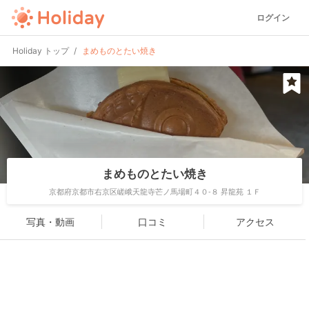
ログイン
Holiday トップ
まめものとたい焼き
まめものとたい焼き
京都府京都市右京区嵯峨天龍寺芒ノ馬場町４０-８ 昇龍苑 １Ｆ
写真・動画
口コミ
アクセス