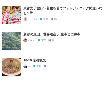
京都女子旅行♡着物を着てフォトジェニック間違いな
し✨👘
しーぽん
京都
15
新緑の嵐山、世界遺産 天龍寺と仁和寺
minoru
京都
10
10/16 京都観光
sa
京都
1