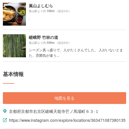
嵐山よしむら
190m
嵐山駅より約
（徒歩4分）
.
嵯峨野 竹林の道
330m
嵐山駅より約
（徒歩6分）
シーズン真っ盛りで、人がたくさんでした。 人がいないとま
た、雰囲気が違う...
基本情報
地図を見る
京都府京都市右京区嵯峨天龍寺芒ノ馬場町６３-１
https://www.instagram.com/explore/locations/363471087380135