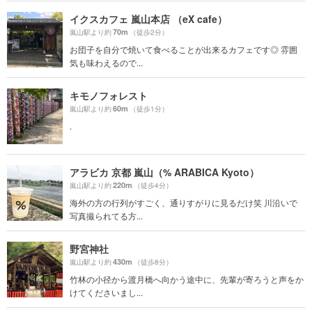
イクスカフェ 嵐山本店 （eX cafe）
70m
嵐山駅より約
（徒歩2分）
お団子を自分で焼いて食べることが出来るカフェです◎ 雰囲
気も味わえるので...
キモノフォレスト
60m
嵐山駅より約
（徒歩1分）
.
アラビカ 京都 嵐山（% ARABICA Kyoto）
220m
嵐山駅より約
（徒歩4分）
海外の方の行列がすごく、通りすがりに見るだけ笑 川沿いで
写真撮られてる方...
野宮神社
430m
嵐山駅より約
（徒歩8分）
竹林の小径から渡月橋へ向かう途中に、先輩が寄ろうと声をか
けてくださいまし...