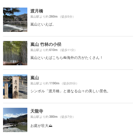
渡月橋
260m
嵐山駅より約
（徒歩5分）
嵐山といえば。
嵐山 竹林の小径
610m
嵐山駅より約
（徒歩11分）
嵐山といえばこちら🎋海外の方がたくさん！
嵐山
1190m
嵐山駅より約
（徒歩20分）
シンボル「渡月橋」と連なる山々の美しい景色。
天龍寺
380m
嵐山駅より約
（徒歩7分）
お庭が壮大⛰️