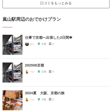
口コミをもっとみる
嵐山駅周辺のおでかけプラン
仕事で京都へ出張した2日間🍁
ぴぃ
京都
0
202508京都
ぺい
京都
0
2024夏 大阪、京都の旅
ぺい
大阪
2