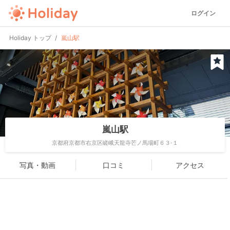
ログイン
Holiday トップ
嵐山駅
嵐山駅
京都府京都市右京区嵯峨天龍寺芒ノ馬場町６３-１
写真・動画
口コミ
アクセス