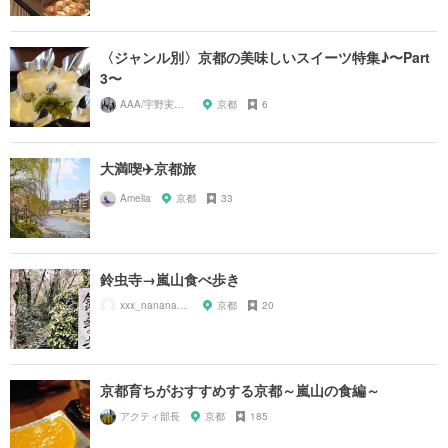
〈ジャンル別〉京都の美味しいスイーツ特集♪〜Part
3〜
AAA/宇野実彩子推し
京都
6
大満喫✈️京都旅
Amelia
京都
33
鈴虫寺→嵐山食べ歩き
xxx_nanana_xxx7
京都
20
京都育ちがおすすめする京都～嵐山の食編～
アクティ部長
京都
185