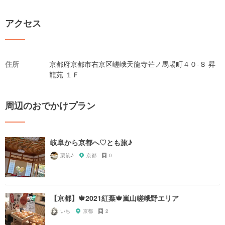
アクセス
住所
京都府京都市右京区嵯峨天龍寺芒ノ馬場町４０-８ 昇
龍苑 １Ｆ
周辺のおでかけプラン
岐阜から京都へ♡とも旅♪
栗鼠♪
京都
0
【京都】🍁2021紅葉🍁嵐山嵯峨野エリア
いち
京都
2