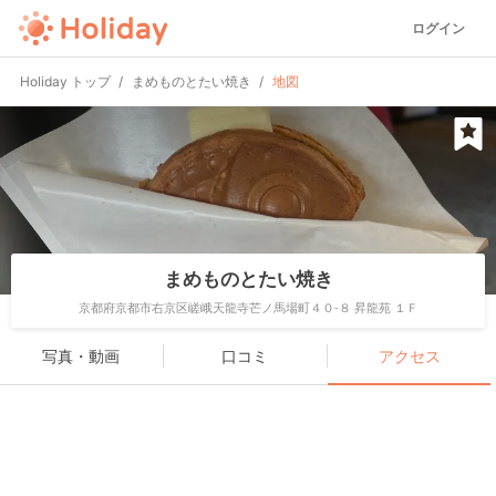
ログイン
Holiday トップ
まめものとたい焼き
地図
まめものとたい焼き
京都府京都市右京区嵯峨天龍寺芒ノ馬場町４０-８ 昇龍苑 １Ｆ
写真・動画
口コミ
アクセス